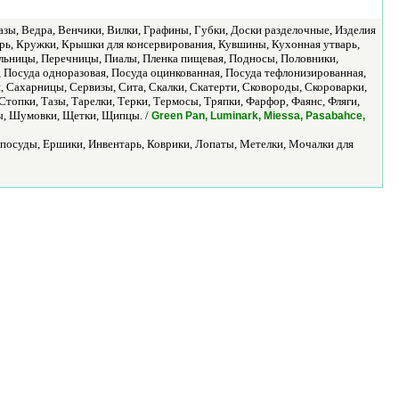
Вазы, Ведра, Венчики, Вилки, Графины, Губки, Доски разделочные, Изделия
арь, Кружки, Крышки для консервирования, Кувшины, Кухонная утварь,
льницы, Перечницы, Пиалы, Пленка пищевая, Подносы, Половники,
 Посуда одноразовая, Посуда оцинкованная, Посуда тефлонизированная,
, Сахарницы, Сервизы, Сита, Скалки, Скатерти, Сковороды, Скороварки,
опки, Тазы, Тарелки, Терки, Термосы, Тряпки, Фарфор, Фаянс, Фляги,
ы, Шумовки, Щетки, Щипцы. /
Green Pan, Luminark, Miessa, Pasabahce,
я посуды, Ершики, Инвентарь, Коврики, Лопаты, Метелки, Мочалки для