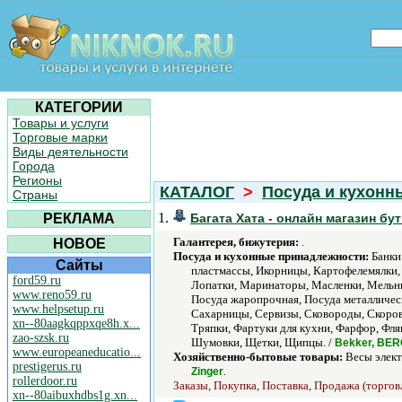
КАТЕГОРИИ
Товары и услуги
Торговые марки
Виды деятельности
Города
Регионы
КАТАЛОГ
>
Посуда и кухонн
Страны
1.
РЕКЛАМА
Багата Хата - онлайн магазин бу
Галантерея, бижутерия:
.
НОВОЕ
Посуда и кухонные принадлежности:
Банки 
Сайты
пластмассы, Икорницы, Картофелемялки,
ford59.ru
Лопатки, Маринаторы, Масленки, Мельни
www.reno59.ru
Посуда жаропрочная, Посуда металличес
www.helpsetup.ru
Сахарницы, Сервизы, Сковороды, Скоров
xn--80aagkqppxqe8h.x...
Тряпки, Фартуки для кухни, Фарфор, Фл
zao-szsk.ru
Шумовки, Щетки, Щипцы. /
Bekker, BERG
www.europeaneducatio...
Хозяйственно-бытовые товары:
Весы элект
prestigerus.ru
.
Zinger
rollerdoor.ru
Заказы, Покупка, Поставка, Продажа (торговл
xn--80aibuxhdbs1g.xn...