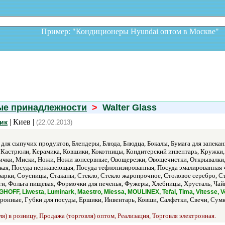
Пример: "Кондиционеры Hyundai оптом в Москв
ые принадлежности
>
Walter Glass
| Киев |
тик
(22.02.2013)
для сыпучих продуктов, Блендеры, Блюда, Блюдца, Бокалы, Бумага для запекан
 Кастрюли, Керамика, Ковшики, Кокотницы, Кондитерский инвентарь, Кружки,
чки, Миски, Ножи, Ножи консервные, Овощерезки, Овощечистки, Открывалки,
кая, Посуда нержавеющая, Посуда тефлонизированная, Посуда эмалированная 
арки, Соусницы, Стаканы, Стекло, Стекло жаропрочное, Столовое серебро, Ст
яги, Фольга пищевая, Формочки для печенья, Фужеры, Хлебницы, Хрусталь, Ч
HOFF, Liwesta, Luminark, Maestro, Miessa, MOULINEX, Tefal, Tima, Vitesse, V
ронные, Губки для посуды, Ершики, Инвентарь, Ковши, Салфетки, Свечи, Сумк
я) в розницу, Продажа (торговля) оптом, Реализация, Торговля электронная.