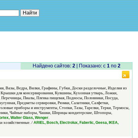
е"
Найдено сайтов:
2
| Показано: c
1
по
2
ия, Вазы, Ведра, Вилки, Графины, Губки, Доски разделочные, Изделия из
 Крышки для консервирования, Кувшины, Кухонная утварь, Ложки,
 Перечницы, Пиалы, Пленка пищевая, Подносы, Половники, Посуда,
чугунная, Предметы сервировки, Рюмки, Салатники, Салфетки,
оловые приборы и инструменты, Стопки, Тазы, Тарелки, Терки, Термосы,
айники, Чайные наборы, Чашки, Шприцы кондитерские, Штопоры,
.
ortex, Walter Glass, Wenger
и хозяйственные. /
ARIEL, Bosch, Electrolux, Faberlic, Geesa, IKEA,