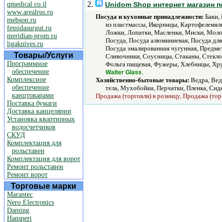
2.
qmedical.co.il
Unidom Shop интернет магазин 
www.arealrus.ru
Посуда и кухонные принадлежности:
Баки, 
mebson.ru
из пластмассы, Икорницы, Картофелемял
femidasurgut.ru
Ложки, Лопатки, Масленки, Миски, Моло
meridian-prom.ru
Посуда, Посуда алюминиевая, Посуда для
ligaknives.ru
Посуда эмалированная чугунная, Предмет
Товары/Услуги
Сливочники, Соусницы, Стаканы, Стекло,
Программное
Фольга пищевая, Фужеры, Хлебницы, Хр
обеспечение
.
Walter Glass
Комплексное
Хозяйственно-бытовые товары:
Ведра, Вед
обеспечение
тела, Мухобойки, Перчатки, Пленка, Сид
канцтоварами
Продажа (торговля) в розницу, Продажа (тор
Поставка бумаги
Доставка канцелярии
Установка квартирных
водосчетчиков
СКУД
Комплектация для
рольставен
Комплектация для ворот
Ремонт рольставен
Ремонт ворот
Торговые марки
Marantec
Nero Electronics
Daming
Hanspert