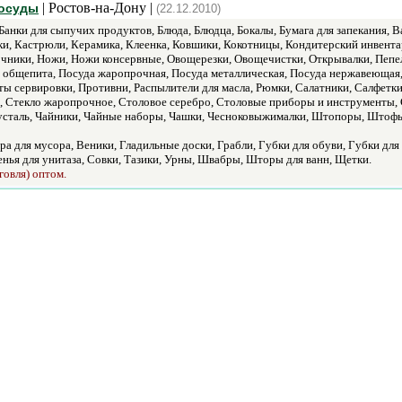
| Ростов-на-Дону |
посуды
(22.12.2010)
Банки для сыпучих продуктов, Блюда, Блюдца, Бокалы, Бумага для запекания, 
ки, Кастрюли, Керамика, Клеенка, Ковшики, Кокотницы, Кондитерский инвент
чники, Ножи, Ножи консервные, Овощерезки, Овощечистки, Открывалки, Пепе
 общепита, Посуда жаропрочная, Посуда металлическая, Посуда нержавеющая,
ы сервировки, Противни, Распылители для масла, Рюмки, Салатники, Салфетки
 Стекло жаропрочное, Столовое серебро, Столовые приборы и инструменты, Ст
усталь, Чайники, Чайные наборы, Чашки, Чесноковыжималки, Штопоры, Штоф
ра для мусора, Веники, Гладильные доски, Грабли, Губки для обуви, Губки дл
енья для унитаза, Совки, Тазики, Урны, Швабры, Шторы для ванн, Щетки.
говля) оптом.