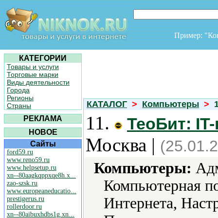
Пример: "К
КАТЕГОРИИ
Товары и услуги
Торговые марки
Виды деятельности
Города
Регионы
КАТАЛОГ
>
Компьютеры
>
Страны
11.
РЕКЛАМА
ТеоБит: IT
НОВОЕ
Москва |
(25.01.
Сайты
ford59.ru
www.reno59.ru
Компьютеры:
Адм
www.helpsetup.ru
xn--80aagkqppxqe8h.x...
Компьютерная по
zao-szsk.ru
www.europeaneducatio...
Интернета, Наст
prestigerus.ru
rollerdoor.ru
xn--80aibuxhdbs1g.xn...