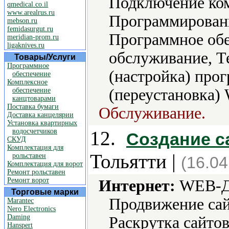
Подключение ко
qmedical.co.il
www.arealrus.ru
Программировани
mebson.ru
femidasurgut.ru
Программное обе
meridian-prom.ru
ligaknives.ru
обслуживание, Т
Товары/Услуги
Программное
(настройка) про
обеспечение
Комплексное
(переустановка) 
обеспечение
канцтоварами
Поставка бумаги
Обслуживание.
Доставка канцелярии
Установка квартирных
водосчетчиков
12.
Создание са
СКУД
Комплектация для
Тольятти |
рольставен
(16.04
Комплектация для ворот
Ремонт рольставен
Ремонт ворот
Интернет:
WEB-Ди
Торговые марки
Продвижение сай
Marantec
Nero Electronics
Daming
Раскрутка сайтов
Hanspert