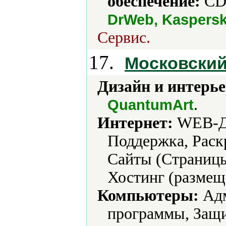
обеспечение:
CD-
DrWeb, Kaspers
Сервис.
17.
Московский
Дизайн и интерье
.
QuantumArt
Интернет:
WEB-Ди
Поддержка, Раскр
Сайты (Страницы
Хостинг (размеще
Компьютеры:
Адм
программы, Защ