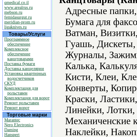
qmedical.co.il
www.arealrus.ru
Адресные папки,
mebson.ru
femidasurgut.ru
Бумага для факс
meridian-prom.ru
ligaknives.ru
Ватман, Визитки
Товары/Услуги
Программное
Гуашь, Дискеты,
обеспечение
Комплексное
Журналы, Зажимы
обеспечение
канцтоварами
Калька, Калькул
Поставка бумаги
Доставка канцелярии
Установка квартирных
Кисти, Клеи, Кле
водосчетчиков
СКУД
Конверты, Копир
Комплектация для
рольставен
Краски, Ластики
Комплектация для ворот
Ремонт рольставен
Линейки, Лотки,
Ремонт ворот
Торговые марки
Механиченские 
Marantec
Nero Electronics
Наклейки, Накоп
Daming
Hanspert