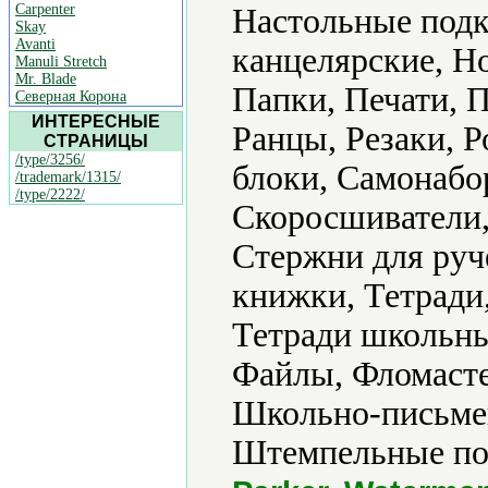
Carpenter
Настольные подк
Skay
Avanti
канцелярские, Н
Manuli Stretch
Mr. Blade
Папки, Печати, П
Северная Корона
ИНТЕРЕСНЫЕ
Ранцы, Резаки, 
СТРАНИЦЫ
/type/3256/
блоки, Самонабо
/trademark/1315/
/type/2222/
Скоросшиватели,
Стержни для руч
книжки, Тетради,
Тетради школьны
Файлы, Фломасте
Школьно-письме
Штемпельные под