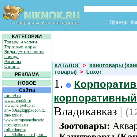
Пример: "К
КАТЕГОРИИ
Товары и услуги
Торговые марки
Виды деятельности
Города
Регионы
КАТАЛОГ
>
Канцтовары (Кан
Страны
товары)
>
Luxor
РЕКЛАМА
1.
Корпоратив
НОВОЕ
Сайты
корпоративный 
ford59.ru
www.reno59.ru
www.helpsetup.ru
Владикавказ |
(1
xn--80aagkqppxqe8h.x...
zao-szsk.ru
www.europeaneducatio...
Зоотовары:
Аквар
prestigerus.ru
rollerdoor.ru
Канцтовары (Кан
xn--80aibuxhdbs1g.xn...