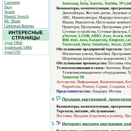
Carpenter
Samsung, Sony, Sunrise, Toshiba, TP-Lin
Skay
Компьютеры, комплектующие, программно
Avanti
Дигитайзеры, Жесткие диски, Звуковые 
Manuli Stretch
ЛВС, Манипуляторы, Маршрутизаторы (р
Mr. Blade
Мыши, Накопители, Настольные компьют
Северная Корона
Принтеры, Программы, Программы для би
Сетевые устройства, Сетевые фильтры, С
ИНТЕРЕСНЫЕ
µTorrent, 3-COM, ABBY, Acer, Acorp, Adob
СТРАНИЦЫ
IBM, Intel, Java, Kaspersky, Kingston, 
/type/1904/
Transcend, Varta, ViewSonic, Xerox, Zy
/trademark/1484/
Обслуживание предприятий торговли:
Авто
/type/570/
Магнитные ключи, Наклейки, Программно
Штрихкоды (штриховое кодирование), Эт
Обслуживание производства:
Поставка обо
Телекоммуникации и связь:
Антенны, Видео
Телекоммуникационное оборудование, Уда
.
Триколор ТВ
Аутсорсинг, Информация, Комплектация, Кон
Разработка, Ремонт, Сервис, Создание, 
Представительства:
Анадырь, Москва
4.
Продажа картриджей, принтеров 
Компьютеры, комплектующие, программно
Торговля, питание, обслуживание:
.
Поставка, Продажа (торговля) в розницу, Пр
5.
Интернет-магазин картриджи со
Компьютеры, комплектующие, программно