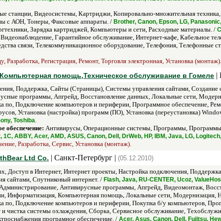
е станции, Видеосистемы, Картриджи, Копировально-множительная техника,
ы с АОН, Тонеры, Факсовые аппараты. /
Brother, Canon, Epson, LG, Panasonic
ргтехники, Зарядка картриджей, Компьютеры и сети, Расходные материалы. /
C
Видеонаблюдение, Гарантийное обслуживание, Интернет-кафе, Кабельное тел
едства связи, Телекоммуникационное оборудование, Телефония, Телефонные ст
, Разработка, Регистрация, Ремонт, Торговля электронная, Установка (монтаж)
| 
в,Компьютерная помощь,Техническое обслуживание в Гомеле
ия, Поддержка, Сайты (Страницы), Системы управления сайтами, Создание с
сные программы, Апгрейд, Восстановление данных, Локальные сети, Модерни
ка по, Подключение компьютеров и периферии, Программное обеспечение, Рем
усов, Установка (настройка) программ (ПО), Установка (переустановка) Windo
.
Sony, Toshiba
е обеспечение:
Антивирусы, Операционные системы, Программы, Программы д
t, 1С, ABBY, Acer, AMD, ASUS, Canon, Dell, DrWeb, HP, IBM, Java, LG, Logitec
ние, Разработка, Сервис, Установка (монтаж).
| Санкт-Петербург |
hBear Ltd Co.
(05.12.2010)
х, Доступ в Интернет, Интернет проекты, Настройка подключения, Поддержка,
я сайтами, Спутниковый интернет. /
Flash, Java, RU-CENTER, Ucoz, ValueHos
Администрирование, Антивирусные программы, Апгрейд, Видеомонтаж, Восст
и, Информатизация, Компьютерная помощь, Локальные сети, Модернизация, Н
ка по, Подключение компьютеров и периферии, Покупка б/у компьютеров, Про
 и чистка системы охлаждения, Сборка, Сервисное обслуживание, Техобслужива
ктроснабжения програмное обеспечение. /
Acer, Asus, Canon, Dell, Fujitsu, He