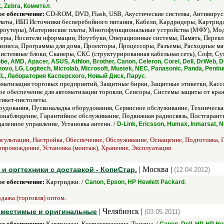
.
k, Zebra, Коммтел
е обеспечение:
CD-ROM, DVD, Flash, USB, Акустические системы, Антивирус
платы, ИБП Источники бесперебойного питания, Кабели, Кардридеры, Картри
оутеры), Материнские платы, Многофункциональные устройства (МФУ), Мо
еры, Носители нформации, Ноутбуки, Операционные системы, Память, Перекл
знеса, Программы для дома, Проекторы, Процессоры, Разъемы, Расходные мат
истемные блоки, Сканеры, СКС (структурированная кабельная сеть), Софт, Су
e, AMD, Apacer, ASUS, Athlon, Brother, Canon, Celeron, Corel, Dell, DrWeb, D
Lenovo, LG, Logitech, Microlab, Microsoft, Mustek, NEC, Panasonic, Panda, Pen
.
XEL, Лаборатория Касперского, Новый Диск, Парус
матизация торговых предприятий, Защитные бирки, Защитные этикетки, Кассо
е обеспечение для автоматизации торовли, Сенсоры, Системы защиты от краж
икет-пистолеты.
рудования, Пусконаладка оборудования, Сервисное обслуживание, Техническа
наблюдение, Гарантийное обслуживание, Подвижная радиосвязь, Постгаранти
ленное управление, Установка антенн. /
D-Link, Ericsson, Humax, Inmarsat,
сультации, Настройка, Обеспечение, Обслуживание, Оснащение, Подготовка, П
Сопровождение, Установка (монтаж), Хранение, Эксплуатация.
| Москва |
и оргтехники с доставкой - КопиСтар.
(12.04.2012)
е обеспечение:
Картриджи. /
.
Canon, Epson, HP Hewlett Packard
одажа (торговля) оптом.
| Челябинск |
вместимые и оригинальные
(03.05.2011)
е обеспечение:
Картриджи, Комплектующие, Тонеры. /