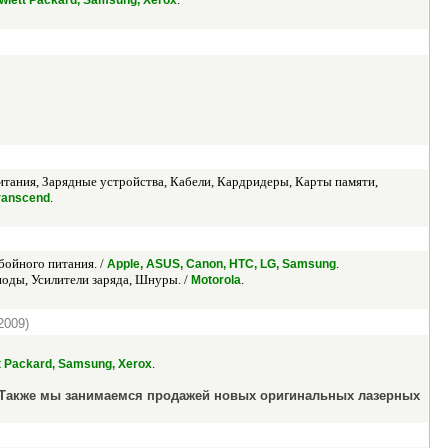
ewlett Packard, Samsung, Xerox
итания, Зарядные устройства, Кабели, Кардридеры, Карты памяти,
.
Transcend
бойного питания. /
.
Apple, ASUS, Canon, HTC, LG, Samsung
оды, Усилители заряда, Шнуры. /
.
Motorola
2009)
.
tt Packard, Samsung, Xerox
. Также мы занимаемся продажей новых оригинальных лазерных