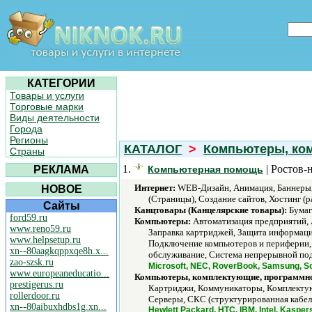
КАТЕГОРИИ
Товары и услуги
Торговые марки
Виды деятельности
Города
Регионы
КАТАЛОГ
>
Компьютеры, ко
Страны
1.
| Ростов-
РЕКЛАМА
Компьютерная помощь
Интернет:
WEB-Дизайн, Анимация, Баннеры, 
НОВОЕ
(Страницы), Создание сайтов, Хостинг (р
Сайты
Канцтовары (Канцелярские товары):
Бумага
ford59.ru
Компьютеры:
Автоматизация предприятий, 
www.reno59.ru
Заправка картриджей, Защита информаци
www.helpsetup.ru
Подключение компьютеров и периферии, 
xn--80aagkqppxqe8h.x...
обслуживание, Система непрерывной пода
zao-szsk.ru
Microsoft, NEC, RoverBook, Samsung, So
www.europeaneducatio...
Компьютеры, комплектующие, программно
prestigerus.ru
Картриджи, Коммуникаторы, Комплектую
rollerdoor.ru
Серверы, СКС (структурированная кабель
xn--80aibuxhdbs1g.xn...
Hewlett Packard, HTC, IBM, Intel, Kaspe