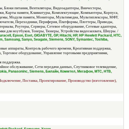
ы, Блоки питания, Вентиляторы, Видеоадаптеры, Винчестеры,
джи, Карты памяти, Клавиатуры, Комплектующие, Компьютеры, Корпуса,
демы, Модули памяти, Мониторы, Мультимедиа, Мультиплексоры, МФУ,
ючатели, Переходники, Периферия, Платформы, Плоттеры, Приводы,
ериалы, Роутеры, Серверы, Сетевое оборудование, Сетевые адаптеры,
мки для ноутбуков, Тонеры, Тюнеры, Устройства видеозахвата, Шнуры. /
uracell, Epson, Eset, GIGABYTE, GP, Hitachi, HP, HP Hewlett Packard, HTC,
tium, Samsung, Sanyo, Seagate, Siemens, SONY, Symantec, Toshiba,
вые аппараты, Контроль рабочего времени, Креативная поддержка,
, Торговое оборудование, Управление торговыми предприятиями,
я поддержка.
йное обслуживание, Сети передачи данных, Спутниковое телевидение,
 Nokia, Panasoninc, Siemens, Билайн, Коммтел, Мегафон, МТС, НТВ,
одключение, Поставка, Проектирование, Производство (изготовление),
.