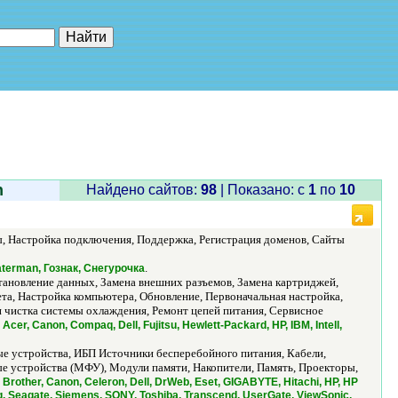
е"
n
Найдено сайтов:
98
| Показано: c
1
по
10
ы, Настройка подключения, Поддержка, Регистрация доменов, Сайты
.
aterman, Гознак, Снегурочка
ановление данных, Замена внешних разъемов, Замена картриджей,
а, Настройка компьютера, Обновление, Первоначальная настройка,
 чистка системы охлаждения, Ремонт цепей питания, Сервисное
/
Acer, Canon, Compaq, Dell, Fujitsu, Hewlett-Packard, HP, IBM, Intell,
е устройства, ИБП Источники бесперебойного питания, Кабели,
 устройства (МФУ), Модули памяти, Накопители, Память, Проекторы,
 Brother, Canon, Celeron, Dell, DrWeb, Eset, GIGABYTE, Hitachi, HP, HP
g, Seagate, Siemens, SONY, Toshiba, Transcend, UserGate, ViewSonic,