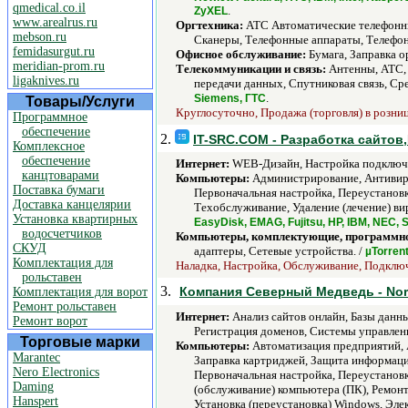
qmedical.co.il
.
ZyXEL
www.arealrus.ru
Оргтехника:
АТС Автоматические телефонны
mebson.ru
Сканеры, Телефонные аппараты, Телефон
femidasurgut.ru
Офисное обслуживание:
Бумага, Заправка о
meridian-prom.ru
Телекоммуникации и связь:
Антенны, АТС, 
ligaknives.ru
передачи данных, Спутниковая связь, Ср
.
Siemens, ГТС
Товары/Услуги
Круглосуточно, Продажа (торговля) в розницу
Программное
обеспечение
2.
IT-SRC.COM - Разработка сайто
Комплексное
обеспечение
Интернет:
WEB-Дизайн, Настройка подключен
канцтоварами
Компьютеры:
Администрирование, Антивиру
Поставка бумаги
Первоначальная настройка, Переустанов
Доставка канцелярии
Техобслуживание, Удаление (лечение) вир
Установка квартирных
EasyDisk, EMAG, Fujitsu, HP, IBM, NEC, 
водосчетчиков
Компьютеры, комплектующие, программно
СКУД
адаптеры, Сетевые устройства. /
µTorren
Комплектация для
Наладка, Настройка, Обслуживание, Подключе
рольставен
3.
Компания Северный Медведь - Nort
Комплектация для ворот
Ремонт рольставен
Интернет:
Анализ сайтов онлайн, Базы данны
Ремонт ворот
Регистрация доменов, Системы управлени
Торговые марки
Компьютеры:
Автоматизация предприятий, 
Marantec
Заправка картриджей, Защита информаци
Nero Electronics
Первоначальная настройка, Переустанов
Daming
(обслуживание) компьютера (ПК), Ремонт
Hanspert
Установка (переустановка) Windows, Эле