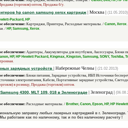
Canon, Dell, HP, HP H
Продажа (торговля) оптом, Продажа б/у.
| Москва |
интеров hp canon samsung xerox картридж
(11.05.2010)
.
wlett-Packard, HP
е обеспечение:
Картриджи, Принтеры, Расходные материалы. /
.
Canon, Xerox
и. /
.
HP, Samsung, Xerox
е обеспечение:
Адаптеры, Аккумуляторы для ноутбуков, Аксессуары, Блоки п
anon, HP, HP Hewlett Packard, Kingmax, Kingston, Samsung, SONY, Toshiba, 
ктронная.
| Набережные Челны |
тивных зарядных устройств
(21.02.2013)
е обеспечение:
Блоки питания, Зарядные устройства, ИБП Источники беспере
точники электропитания, Кабели, Портативные зарядные устройства, Светоди
орговля) в розницу, Продажа (торговля) оптом.
| Зеленоград |
Samsung 4300, MLT 109, 018 в Зеленограде
(06.08.
е обеспечение:
Расходные материалы. /
Brother, Canon, Epson, HP, HP Hewle
сиональную заправку любых лазерных картриджей в г. Зеленограде
 Мы работаем как по наличному, так и по без наличному расчету !