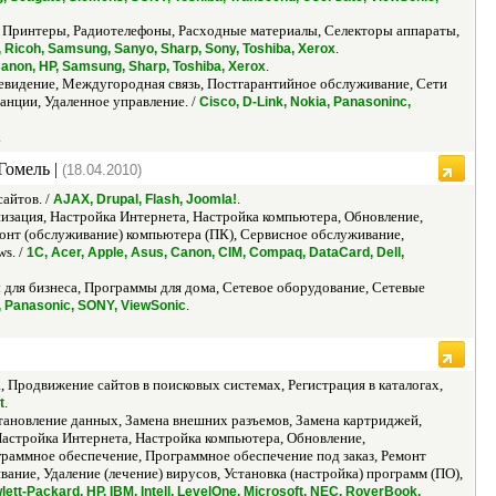
 Принтеры, Радиотелефоны, Расходные материалы, Селекторы аппараты,
.
, Ricoh, Samsung, Sanyo, Sharp, Sony, Toshiba, Xerox
.
anon, HP, Samsung, Sharp, Toshiba, Xerox
евидение, Междугородная связь, Постгарантийное обслуживание, Сети
анции, Удаленное управление. /
Cisco, D-Link, Nokia, Panasoninc,
.
Гомель |
(18.04.2010)
айтов. /
.
AJAX, Drupal, Flash, Joomla!
зация, Настройка Интернета, Настройка компьютера, Обновление,
онт (обслуживание) компьютера (ПК), Сервисное обслуживание,
ws. /
1С, Acer, Apple, Asus, Canon, CIM, Compaq, DataCard, Dell,
ля бизнеса, Программы для дома, Сетевое оборудование, Сетевые
.
h, Panasonic, SONY, ViewSonic
 Продвижение сайтов в поисковых системах, Регистрация в каталогах,
.
t
ановление данных, Замена внешних разъемов, Замена картриджей,
астройка Интернета, Настройка компьютера, Обновление,
граммное обеспечение, Программное обеспечение под заказ, Ремонт
ние, Удаление (лечение) вирусов, Установка (настройка) программ (ПО),
wlett-Packard, HP, IBM, Intell, LevelOne, Microsoft, NEC, RoverBook,