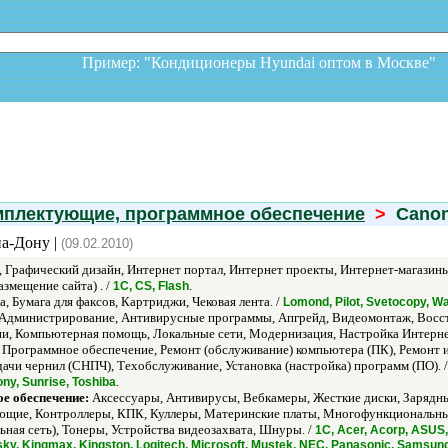
Пример: "Кондиционеры Hyundai оптом в Москв
мплектующие, программное обеспечение
>
Cano
на-Дону |
(09.02.2010)
Графический дизайн, Интернет портал, Интернет проекты, Интернет-магазин
азмещение сайта) . /
.
1С, CS, Flash
, Бумага для факсов, Картриджи, Чековая лента. /
Lomond, Pilot, Svetocopy, W
Администрирование, Антивирусные программы, Апгрейд, Видеомонтаж, Восст
и, Компьютерная помощь, Локальные сети, Модернизация, Настройка Интернет
Программное обеспечение, Ремонт (обслуживание) компьютера (ПК), Ремонт и
чи чернил (СНПЧ), Техобслуживание, Установка (настройка) программ (ПО). 
.
ny, Sunrise, Toshiba
е обеспечение:
Аксессуары, Антивирусы, Вебкамеры, Жесткие диски, Зарядны
щие, Контроллеры, КПК, Куллеры, Материнские платы, Многофункциональные
ная сеть), Тонеры, Устройства видеозахвата, Шнуры. /
1С, Acer, Acorp, ASUS,
rsky, Kingmax, Kingston, Logitech, Microsoft, Mustek, NEC, Panasonic, Samsun