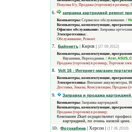
Покупка б/у, Продажа (торговля) в розницу, 
6.
заправка картриджей ремонт пр
Компьютеры:
Сервисное обслуживание. /
He
Компьютеры, комплектующие, программно
Офисное обслуживание:
Заправка оргтехник
Электротехника:
.
Обслуживание, Ремонт.
7.
| Киров |
Байонетъ
(27.09.2012)
Компьютеры, комплектующие, программно
Наушники, Переходники. /
Acer, ASUS, C
Продажа (торговля) в розницу, Торговля эле
8.
Volt 16 - Интернет-магазин порта
Компьютеры, комплектующие, программно
Электротехника:
Внешние аккумуляторы, Ис
Доставка, Заказы, Консультации, Продажа (т
9.
Заправка и продажа картриджей 
Компьютеры:
Заправка картриджей.
Компьютеры, комплектующие, программно
Продажа (торговля) в розницу.
Компания Zkart осуществляет профес
картриджей, по очень низкой цене.
10.
| Херсон |
Фотокабина
(17.06.2010)