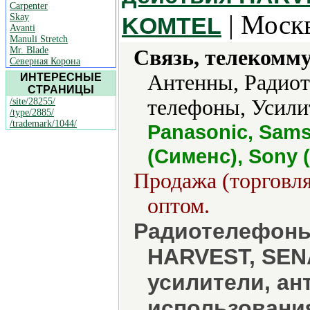
Carpenter
| Москв
Skay
KOMTEL
Avanti
Manuli Stretch
Mr. Blade
Связь, телекомм
Северная Корона
Антенны, Радиот
ИНТЕРЕСНЫЕ
СТРАНИЦЫ
телефоны, Усили
/site/28255/
/type/2885/
/trademark/1044/
Panasonic, Sams
(Сименс), Sony 
Продажа (торговля
оптом.
Радиотелефоны
HARVEST, SEN
усилители, ан
использования