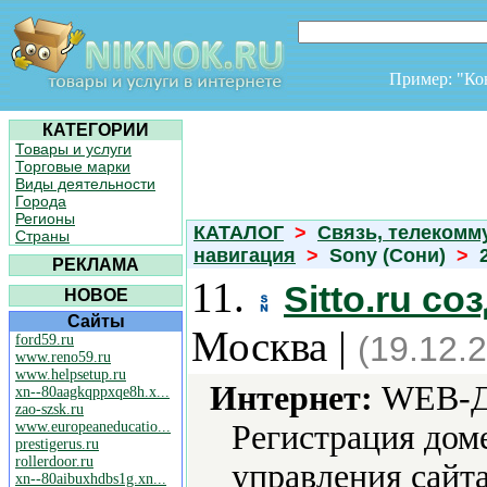
Пример: "К
КАТЕГОРИИ
Товары и услуги
Торговые марки
Виды деятельности
Города
Регионы
КАТАЛОГ
>
Связь, телекомм
Страны
навигация
>
Sony (Сони)
>
РЕКЛАМА
11.
Sitto.ru с
НОВОЕ
Сайты
Москва |
(19.12.
ford59.ru
www.reno59.ru
www.helpsetup.ru
Интернет:
WEB-Ди
xn--80aagkqppxqe8h.x...
zao-szsk.ru
www.europeaneducatio...
Регистрация дом
prestigerus.ru
rollerdoor.ru
управления сайта
xn--80aibuxhdbs1g.xn...