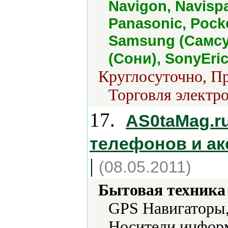
Navigon, Navispa
Panasonic, Pocke
Samsung (Самсун
(Сони), SonyEri
Круглосуточно, Пр
Торговля электро
17.
AS0taMag.r
телефонов и ак
|
(08.05.2011)
Бытовая техника 
GPS Навигаторы
Носители информ