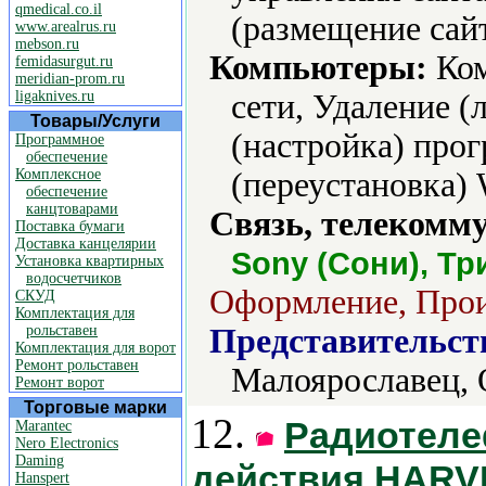
qmedical.co.il
(размещение сайт
www.arealrus.ru
mebson.ru
Компьютеры:
Ком
femidasurgut.ru
meridian-prom.ru
ligaknives.ru
сети, Удаление (
Товары/Услуги
(настройка) про
Программное
обеспечение
Комплексное
(переустановка) 
обеспечение
канцтоварами
Связь, телекомм
Поставка бумаги
Доставка канцелярии
Sony (Сони), Тр
Установка квартирных
водосчетчиков
Оформление, Произ
СКУД
Комплектация для
рольставен
Представительст
Комплектация для ворот
Ремонт рольставен
Малоярославец,
Ремонт ворот
Торговые марки
12.
Радиотеле
Marantec
Nero Electronics
Daming
действия HARV
Hanspert