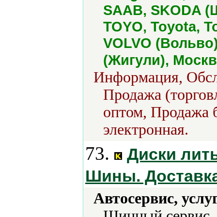
SAAB, SKODA (Ш
TOYO, Toyota, To
VOLVO (Вольво)
(Жигули), Москв
Информация, Обсл
Продажа (торговл
оптом, Продажа б
электронная.
73.
Диски лит
Шины. Доставк
Автосервис, услу
Шинный сервис,