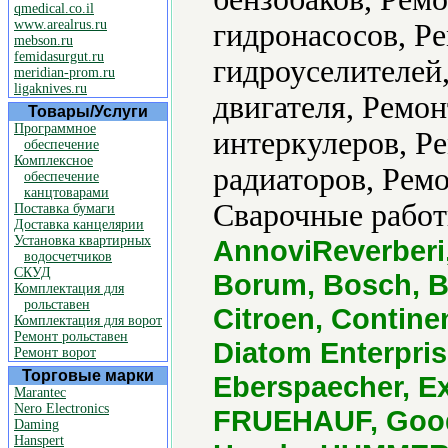
qmedical.co.il
www.arealrus.ru
гидронасосов, Р
mebson.ru
femidasurgut.ru
гидроуселителей
meridian-prom.ru
ligaknives.ru
двигателя, Ремон
Товары/Услуги
Программное
интеркулеров, Р
обеспечение
Комплексное
радиаторов, Ремо
обеспечение
канцтоварами
Сварочные работ
Поставка бумаги
Доставка канцелярии
Установка квартирных
AnnoviReverberi
водосчетчиков
СКУД
Borum, Bosch, B
Комплектация для
рольставен
Citroen, Contine
Комплектация для ворот
Ремонт рольставен
Diatom Enterpris
Ремонт ворот
Торговые марки
Eberspaecher, Ex
Marantec
Nero Electronics
FRUEHAUF, Goody
Daming
Hanspert