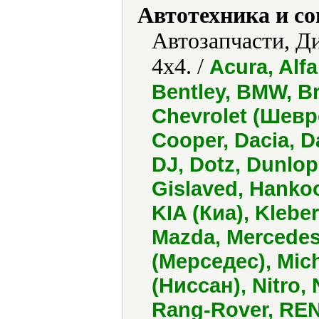
Автотехника и с
Автозапчасти, Д
4x4. /
Acura, Alf
Bentley, BMW, Br
Chevrolet (Шевро
Cooper, Dacia, 
DJ, Dotz, Dunlop,
Gislaved, Hankoo
KIA (Киа), Klebe
Mazda, Mercedes
(Мерседес), Mic
(Ниссан), Nitro,
Rang-Rover, REN