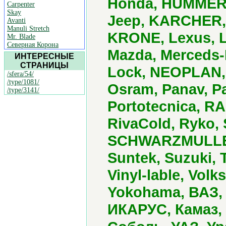
Honda, HUMMER, H
Carpenter
Skay
Jeep, KARCHER, 
Avanti
Manuli Stretch
KRONE, Lexus, L
Mr. Blade
Северная Корона
Mazda, Merceds-B
ИНТЕРЕСНЫЕ
СТРАНИЦЫ
Lock, NEOPLAN, 
/sfera/54/
/type/1081/
Osram, Panav, P
/type/3141/
Portotecnica, R
RivaCold, Ryko,
SCHWARZMULLER,
Suntek, Suzuki, 
Vinyl-lable, Vol
Yokohama, ВАЗ, 
ИКАРУС, Камаз,