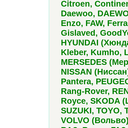
Citroen, Contine
Daewoo, DAEWOO 
Enzo, FAW, Ferra
Gislaved, GoodY
HYUNDAI (Хюндай)
Kleber, Kumho, 
MERSEDES (Мерсе
NISSAN (Ниссан)
Pantera, PEUGEO
Rang-Rover, RENA
Royce, SKODA (Ш
SUZUKI, TOYO, T
VOLVO (Вольво)