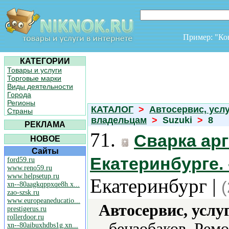
Пример: "К
КАТЕГОРИИ
Товары и услуги
Торговые марки
Виды деятельности
Города
Регионы
КАТАЛОГ
>
Автосервис, усл
Страны
владельцам
>
Suzuki
>
8
РЕКЛАМА
71.
Сварка ар
НОВОЕ
Сайты
Екатеринбурге. 
ford59.ru
www.reno59.ru
www.helpsetup.ru
Екатеринбург |
xn--80aagkqppxqe8h.x...
zao-szsk.ru
www.europeaneducatio...
Автосервис, услу
prestigerus.ru
rollerdoor.ru
бензобаков, Ремо
xn--80aibuxhdbs1g.xn...