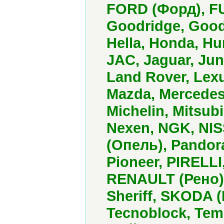
FORD (Форд), FU
Goodridge, Good
Hella, Honda, H
JAC, Jaguar, Jun
Land Rover, Lexu
Mazda, Mercedes
Michelin, Mitsu
Nexen, NGK, NIS
(Опель), Pandor
Pioneer, PIRELLI
RENAULT (Рено),
Sheriff, SKODA 
Tecnoblock, Tems