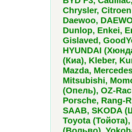
BYD F3, Cadillac
Chrysler, Citroen
Daewoo, DAEWOO 
Dunlop, Enkei, E
Gislaved, GoodYe
HYUNDAI (Хюндай
(Киа), Kleber, K
Mazda, Mercedes
Mitsubishi, Mom
(Опель), OZ-Rac
Porsche, Rang-Ro
SAAB, SKODA (Ш
Toyota (Тойота),
(Вольво), Yokoh