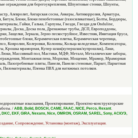
ые ограждения для берегоукрепления, Шпунтовые стенки, Шпунты,
тр, Алевролит, Ангарская сосна, Анкеры, Антикоррозия, Арматура,
н, Битум, Блоки, Блоки пенобетонные (газосиликатные), Болты, Бордюры,
териалы, Гайки, Галька, Гарпуны, Гвозди, Гвозди для Onduline,
ериалы, Доска, Доска пола, Дренажные трубы, ДСП, Европоддоны,
ки, Защелки, Зеркала, Зерно пескоструйное, Известняк, Имитация бруса,
итобетонные блоки, Керамическая плитка, Керамическая черепица,
со, Ковролин, Колеровки, Колонны, Кольца колодезные, Компенсаторы,
ты, Крошка мраморная, Купер шлак(купершлак/купрошлак), Лаки,
, Люки, Массивный пол, Мастики, МДФ, Металл, Металлические заборы,
 ограждения, Монтажная пена, Морилки, Мощение, Мрамор, Мраморная
аль, Пазогребневые плиты, Панели, Панели стеновые, Паркет, Паркетная
ли, Пиломатериалы, Пленка ПВХ для натяжных потолков.
едпроектные изыскания, Проектирование, Проектно-конструкторские
аботы. /
.
ABB, Bolid, BOSCH, CAME, FAAC, NICE, Perco, Rexant
I, DKC, EKF, GIRA, Nexans, Nice, OMRON, OSRAM, SAREL, Sony, АСКУЭ,
оздание, Сопровождение, Установка (монтаж), Эксплуатация.