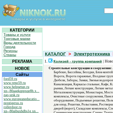
КАТЕГОРИИ
Товары и услуги
Торговые марки
Виды деятельности
Города
Регионы
КАТАЛОГ
>
Электротехника
Страны
1.
| Нов
РЕКЛАМА
Колизей - группа компаний
Строительные конструкции и сооружения:
НОВОЕ
Барбекю, Бассейны, Беседки, Блок-конте
Сайты
Ворота, Ворота гаражные, Входные гру
ford59.ru
Дюбели, Заборы, Замки, Звенья водопроп
www.reno59.ru
Канализация, Каркасы стальные, Кафе, 
www.helpsetup.ru
рынки, Легкие конструкции, Легкие мет
xn--80aagkqppxqe8h.x...
Металлоконструкции, Монастыри, Мостов
zao-szsk.ru
комплексы, Очистные сооружения, Панел
www.europeaneducatio...
оборудование, Подъемные решетки, Пол
prestigerus.ru
для опор, Решетки, Рольставни, Роствер
rollerdoor.ru
дверей (ворот), Складские комплексы, 
xn--80aibuxhdbs1g.xn...
Сценические конструкции, Сцены, Театр