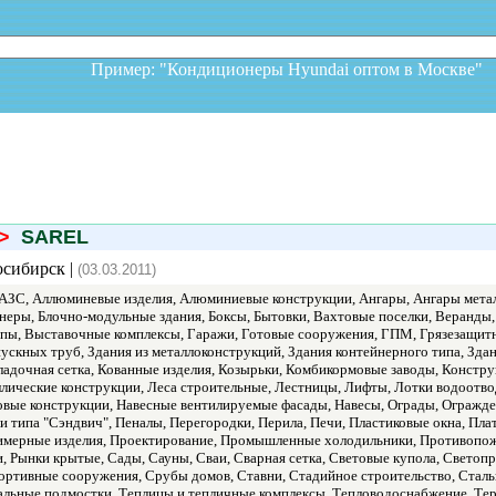
Пример: "Кондиционеры Hyundai оптом в Москв
>
SAREL
осибирск |
(03.03.2011)
АЗС, Аллюминевые изделия, Алюминиевые конструкции, Ангары, Ангары металл
йнеры, Блочно-модульные здания, Боксы, Бытовки, Вахтовые поселки, Веранды,
ппы, Выставочные комплексы, Гаражи, Готовые сооружения, ГПМ, Грязезащит
ускных труб, Здания из металлоконструкций, Здания контейнерного типа, Зда
Кладочная сетка, Кованные изделия, Козырьки, Комбикормовые заводы, Конст
аллические конструкции, Леса строительные, Лестницы, Лифты, Лотки водоотв
ые конструкции, Навесные вентилируемые фасады, Навесы, Ограды, Огражде
и типа "Сэндвич", Пеналы, Перегородки, Перила, Печи, Пластиковые окна, П
имерные изделия, Проектирование, Промышленные холодильники, Противопож
ки, Рынки крытые, Сады, Сауны, Сваи, Сварная сетка, Световые купола, Свет
Спортивные сооружения, Срубы домов, Ставни, Стадийное строительство, Стал
альные подмостки, Теплицы и тепличные комплексы, Тепловодоснабжение, Тер