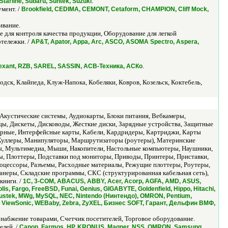
.
rline, Subaru, Suntek, Suzuki
мент. /
Brookfield, CEDIMA, CEMONT, Cetaform, CHAMPION, Cliff Mock,
ивание.
для контроля качества продукции, Оборудование для легкой
тележки. /
AP&T, Apator, Appa, Arc, ASCO, ASOMA Spectro, Aspera,
.
, Rexant, RZB, SAREL, SASSIN, АСВ-Техника, АСКо
одск, Клайпеда, Клуж-Напока, Кобеляки, Ковров, Козельск, Коктебель,
Акустические системы, Аудиокарты, Блоки питания, Вебкамеры,
ы, Дискеты, Дисководы, Жесткие диски, Зарядные устройства, Защитные
терные, Интерфейсные карты, Кабели, Кардридеры, Картриджи, Карты
 Куллеры, Манипуляторы, Маршрутизаторы (роутеры), Материнские
, Мультимедиа, Мыши, Накопители, Настольные компьютеры, Наушники,
, Плоттеры, Подставки под мониторы, Приводы, Принтеры, Приставки,
оцессоры, Разъемы, Расходные материалы, Режущие плоттеры, Роутеры,
анеры, Складские программы, СКС (структурированная кабельная сеть),
книги. /
1С, 3-COM, ABACUS, ABBY, Acer, Acorp, AGFA, AMD, ASUS,
lis, Fargo, FreeBSD, Funai, Genius, GIGABYTE, Goldenfield, Hippo, Hitachi,
AC, Mustek, MWg, MySQL, NEC, Nintendo (Нинтендо), OMRON, Pentium,
e, ViewSonic, WEBaby, Zebra, ZyXEL, Бизнес SOFT, Гарант, Дельфин ВМФ,
набжение товарами, Счетчик посетителей, Торговое оборудование.
елей. /
Canon, Farmos, HP, KRONUS, Magner, NSS, OMRON, Samsung,