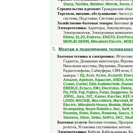
Sharp, Toshiba, Weidner, Wetrok, Xero
Строительство и ремонт:
Гражданские объек
Торговля, питание, обслуживание:
Аксессуа
системы, Подставки, Системы размещени
Хозяйственно-бытовые товары:
Бытовые фи
Электротехника:
Адаптеры, Аккумуляторы, 
Электромонтаж, Электронные компоненты
Elekta, ELJO, Endress, ENSTO, EverFocus
MERLIN GERIN, Mitsubishi Electric, MOE
5.
Монтаж и подключение телевизоро
Бытовая техника и электроника:
AV-ресиве
Гаджеты, Домашние кинотеатры, Игровы
Напольная акустика, Наушники, Плазмен
Радиотелефоны, Сабвуферы, СВЧ печи, С
камеры. /
3Q, Acer, Acme, Acoustic Energy
Amazon, Apelson, Aquacom, ARDO, Ariston
Crown, Curitel, D&b Audiotechnik, Daewoo
EBERLE, Ectaco, EIKI, Electrolux, Elekta,
Fly, FOX, Fuji, Fujitsu, Funai, Gaggenau,
JOFEL, Jura, JVC, Kaiser, Karcher, KEF, 
LOSDI, MACKIE, Macroblock, Marshall, Mar
Electric, Mitsubishi Heavy, Module, Mola
Ncomputing, Neato Robotics, Nec, Neff, 
Roomba, Rotel, Rotex, Rowenta, Saeco, S
Siemens, Silver, Sinbo, SinPro, SKC, Sku
Бытовые услуги:
Бытовая техника, Програм
розеток, Установка спутниковых антенн.
Электротехника:
Кабели, Кабель-каналы, К