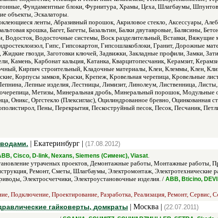
тонные, Фундаментные блоки, Фурнитура, Храмы, Цеха, Шлагбаумы, Шпунтов
ие объекты, Эскалаторы.
клеющиеся ленты, Абразивный порошок, Акриловое стекло, Аксессуары, Алебас
льтовая крошка, Багет, Багеты, Базальтин, Балки двутавровые, Балясины, Бето
и, Водосток, Водосточные системы, Воск разделительный, Вставки, Вяжущие ма
Гидростеклоизол, Гипс, Гипсокартон, Гипсошлакоблоки, Гранит, Дорожные мат
Жидкие гвозди, Заготовки ключей, Задвижки, Закладные профили, Замки, Затир
ли, Камень, Карбонат кальция, Катанка, Кварцитопесчаник, Керамзит, Керамз
чный, Кирпич строительный, Кладочные материалы, Клеи, Клеммы, Клен, Клип
кие, Корпусы замков, Краски, Крепеж, Кровельная черепица, Кровельные лис
епнина, Лепные изделия, Лестницы, Лимизит, Линолеум, Лиственница, Листы
лочерепица, Метизы, Минеральная дробь, Минеральный порошок, Модульные
ица, Оникс, Оргстекло (Плексиглас), Оцилиндрованное бревно, Оцинкованная ст
ополистирол, Пены, Перекрытия, Пескоструйный песок, Песок, Песчаник, Пет
| Екатеринбург |
оводами.
(17.08.2012)
.
BB, Cisco, D-link, Nexans, Siemens (Сименс), Viasat
тановление утраченых проектов, Демонтажные работы, Монтажные работы, Пр
нструкция, Ремонт, Сметы, Шлагбаумы, Электромонтаж, Электротехнические р
иводы, Электросчетчики, Электроустановочные изделия. /
ABB, Bticino, DEV
ие, Подключение, Проектирование, Разработка, Реализация, Ремонт, Сервис, С
| Москва |
дравлические гайковерты, домкраты
(22.07.2011)