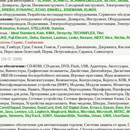
ие для автосервиса. /
SCANIA, SCHMITZ, SCHWARZMULLER, SETRA, Skoda, Sta
 Домкраты, Дрели, Пневмоинструмент, Слесарный инструмент, Электроинстру
.
mar, DREBO, DYNAPAC, ECHO, EINHELL, EISEMANN, ELMOS
 оборудования, Разработка нестандартного оборудования, Сервисное обслуж
дование:
Грузоподъемное оборудование, Домкраты, Инструмент, Оборудование 
егазопроводов, Подъемники, Электрооборудование, Электростанции, Электро
.
, Komatsu, Komori, STELLRAM, Summa
таж. /
.
Ideal Standard, Kale, KIMA, Stroycity, TECHNIFLEX, Tiivi
UKE, Fuji Electric, Geko, Genset, Laumas, Leder, Nexans, NEXT, Nice, Nichia
 оптом, Сервис, Снабжение.
тау, Гамбург, Гдов, Глазов, Гомель, Гуанчжоу, Давлеканово, Дзержинск, Кислов
к, Переславль-Залесский, Пермь, Петрозаводск, Саранск, Саяногорск
|
(29.07.2009)
е обеспечение:
CD-ROM, CD-диски, DVD, Flash, USB, Адаптеры, Аксессуары, 
ы, Винчестеры, Графические поланшеты, Джойстики, Дигитайзеры, Дискетниц
ы, ИБП Источники бесперебойного питания, Игровые приставки, Игры компью
, Коммуникаторы, Комплектующие, Компьютеры, Контроллеры, Корпуса, КПК,
ногофункциональные устройства (МФУ), Модемы, Модули памяти, Мониторы
онные системы, Память, Переключатели, Переходники, Периферия, Платформы
граммы для дома, Программы для садоводческих товариществ, Проекторы, Пр
етевые адаптеры, Сетевые устройства, Сетевые фильтры, Системные блоки, Ск
онеры, Тюнеры, Устройства видеозахвата, Факс-модемы, Шнуры, Электронные 
Corel2Squad, Daewoo, DataCard, Dell, DZ Digital Zone, Ectaco, Epson, Eten, Evo
ntel, Java, Lenovo, LG, Logitech, Magicard, Matica, Microlab, Microsoft, MiT
ate, Siemens, SkyTrack, SONY, StandardSite, Toshiba, Umax, UNIX, UserGat
раммное обеспечение для автоматизации торовли, Системы защиты от краж, С
ргтехники, Компьютеры и сети, Офисная мебель, Сбоорка кабинетов руководит