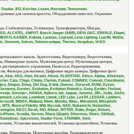
/
.
Daulux, IFO, Karcher, Lexan, Изотерм, Теплолюкс
дование для салонов красоты, Оборудование навесное, Охранные
ода, Стабилизаторы, Телевизоры, Трансформаторы, Шнуры,
EG, ALCATEL, AMPUT, Busch-Jaeger (ABB), DEVI, DKC, EBERLE, Efapel,
, IBOCO, KAISER, Kubota, Laumas, Legrand, Lena Lighting, LuxON, MeDia,
.
c, Siemens, Solcon, Telemecanique, Thermo, Vergokan, VI-KO
центрального канала, Аудиотехника, Видеокамеры, Видеотехника,
ны, Микшерные пульты, Мультимедиа центр, Мультимедиа центры,
ты дистанционного управления, Пылесосы, Радиоприемники,
тели, Фильтры для вытяжек, Цифровые видео камеры, Цифровые фото
a, Akai, AKG, Alan, Alcatel, Alesis, ALGOSTAR, Alinco, Alpina, Altstream,
er, Cata, Chigo, Chohu, Clarion, Coloud, CONNEX, Convair, Coordinator,
co, Dingoo, Dinuy, Dirt Dog, D-link, Duovac, Duracell, DUWi, Dyson,
uronova, Eurotec, Evolution, Evolution Robotics, Exeq, Ezrider, Festool,
renje, Gorenje+, HANSA, Italkero, Iwt, Jaguar, Janome, JBL, Jedia, JetAir,
onemark, LaScala, Lawnbott, Lbook, LED Labs, Led Rf, LESSAR, Liebherr,
soft, MIDEA, Midland, Miele, Minolta, Mitac, Mitsubishi, Mitsubishi
, MTS, Musical Fidelity, MW, Mycook, NAD, Nakamichi, NationStar,
ington, RICCI, Ricoh, RIO, Ritmix, RITTER, Robe, Roger, Rolsen,
SciPhone, Scooba, Sereno, Sharp (Шарп), Shturman, Shure, SibStab,
.
), Soundmax, Spezvision, Stadler Form, STARMIX, Stels
ехники, Установка выключателей, Установка кронштейнов, Установка
схемы, Миниканалы, Монтажные коробки, Радиовыключатели,