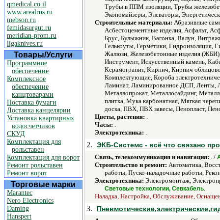
qmedical.co.il
Трубы в ППМ изоляции, Трубы железобе
www.arealrus.ru
Экономайзеры, Элеваторы, Энергетическ
mebson.ru
Строительные материалы:
Абразивные само
femidasurgut.ru
Асбестоцементные изделия, Асфальт, Асфа
meridian-prom.ru
Брус, Булыжник, Вагонка, Валун, Витраж
ligaknives.ru
Гелькоуты, Герметики, Гидроизоляция, 
Жалюзи, Железобетонные изделия (ЖБИ), 
Товары/Услуги
Инструмент, Искусственный камень, Кабе
Программное
Керамогранит, Кирпич, Кирпич облицово
обеспечение
Комплектующие, Короба электротехничес
Комплексное
Ламинат, Ламинированное ДСП, Ленты, Л
обеспечение
Металлопрокат, Металлосайдинг, Метал
канцтоварами
плитка, Мука карбонатная, Мягкая череп
Поставка бумаги
доска, ПВХ, ПВХ завесы, Пенопласт, Пен
Доставка канцелярии
Цветы, растения:
.
Установка квартирных
Часы:
.
водосчетчиков
Электротехника:
.
СКУД
Комплектация для
2.
ЭКБ-Системс - всё что связано пр
рольставен
Связь, телекоммуникация и навигация:
. /
Комплектация для ворот
A
Строительство и ремонт:
Автоматика, Восс
Ремонт рольставен
работы, Пуско-наладочные работы, Реко
Ремонт ворот
Электротехника:
Электромонтаж, Электропр
Торговые марки
.
Световые технологии, Севкабель
Marantec
Наладка, Настройка, Обслуживание, Оснащен
Nero Electronics
3.
Daming
Пневмотические,электрические,ги
Hanspert