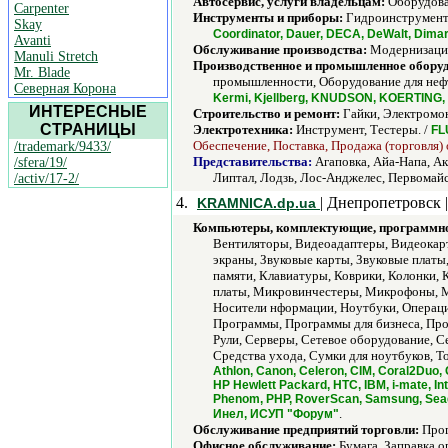
Автосервис, услуги владельцам:
Оборудован
Carpenter
Инструменты и приборы:
Гидроинструмент,
Skay
Coordinator, Dauer, DECA, DeWalt, Di
Avanti
Обслуживание производства:
Модернизация
Manuli Stretch
Производственное и промышленное обору
Mr. Blade
промышленности, Оборудование для нефт
Северная Корона
Kermi, Kjellberg, KNUDSON, KOERTING
ИНТЕРЕСНЫЕ
Строительство и ремонт:
Гайки, Электромон
СТРАНИЦЫ
Электротехника:
Инструмент, Тестеры. /
FL
Обеспечение, Поставка, Продажа (торговля)
/trademark/9433/
Представительства:
Агаповка, Айа-Напа, Ак
/sfera/19/
Липтал, Лодзь, Лос-Анджелес, Первомайс
/activ/17-2/
4.
| Днепропетровск 
KRAMNICA.dp.ua
Компьютеры, комплектующие, программно
Вентиляторы, Видеоадаптеры, Видеокарт
экраны, Звуковые карты, Звуковые плат
памяти, Клавиатуры, Коврики, Колонки
платы, Микровинчестеры, Микрофоны, М
Носители нформации, Ноутбуки, Операци
Программы, Программы для бизнеса, Про
Рули, Серверы, Сетевое оборудование, С
Средства ухода, Сумки для ноутбуков, Т
Athlon, Canon, Celeron, CIM, Coral2Duo, 
HP Hewlett Packard, HTC, IBM, i-mate, I
Phenom, PHP, RoverScan, Samsung, Seag
.
Инел, ИСУП "Форум"
Обслуживание предприятий торговли:
Прог
Офисное обслуживание:
Бумага, Заправка о