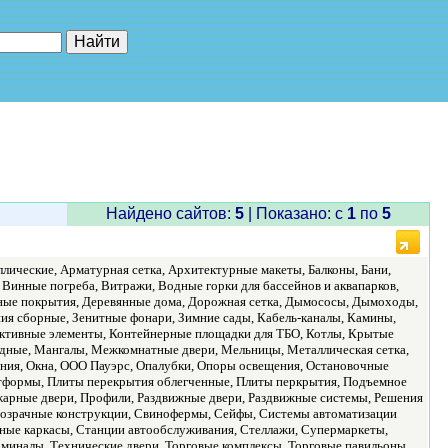
е"
Найдено сайтов:
5
| Показано: c
1
по
5
ические, Арматурная сетка, Архитектурные макеты, Балконы, Бани,
 Винные погреба, Витражи, Водные горки для бассейнов и аквапарков,
ные покрытия, Деревянные дома, Дорожная сетка, Дымососы, Дымоходы,
ния сборные, Зенитные фонари, Зимние сады, Кабель-каналы, Камины,
руктивные элементы, Контейнерные площадки для ТБО, Котлы, Крытые
одные, Мангалы, Межкомнатные двери, Мельницы, Металлическая сетка,
ния, Окна, ООО Пауэрс, Опалубки, Опоры освещения, Остановочные
латформы, Плиты перекрытия облегченные, Плиты перкрытия, Подъемное
арные двери, Профили, Раздвижные двери, Раздвижные системы, Решения
опрозрачные конструкции, Свинофермы, Сейфы, Системы автоматизации
ьные каркасы, Станции автообслуживания, Стеллажи, Супермаркеты,
миналы, Технические двери, Торговые комплексы, Торговые павильоны,