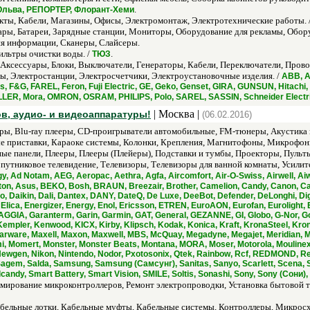
.
x, Ольва, РЕПОРТЕР, Флорант-Хеми
ты, Кабели, Магазины, Офисы, Электромонтаж, Электротехнические работы. 
ры, Батареи, Зарядные станции, Мониторы, Оборудование для рекламы, Обору
я информации, Сканеры, Слайсеры.
льтры очистки воды. /
.
ТЮЗ
Аксессуары, Блоки, Выключатели, Генераторы, Кабели, Переключатели, Пров
, Электростанции, Электросчетчики, Электроустановочные изделия. /
ABB, A
, F&G, FAREL, Feron, Fuji Electric, GE, Geko, Genset, GIRA, GUNSUN, Hitachi
LLER, Mora, OMRON, OSRAM, PHILIPS, Polo, SAREL, SASSIN, Schneider Electri
| Москва |
в, аудио- и видеоаппаратуры!
(06.02.2016)
ры, Blu-ray плееры, CD-проигрыватели автомобильные, FM-тюнеры, Акустика 
е приставки, Караоке системы, Колонки, Крепления, Магнитофоны, Микрофо
ные панели, Плееры, Плееры (Плейеры), Подставки и тумбы, Проекторы, Пуль
путниковое телевидение, Телевизоры, Телевизоры для ванной комнаты, Усили
, Ad Notam, AEG, Aeropac, Aethra, Agfa, Aircomfort, Air-O-Swiss, Airwell, Aiw
, Asus, BEKO, Bosh, BRAUN, Breezair, Brother, Camelion, Candy, Canon, Carri
, Daikin, Dali, Dantex, DANY, DateQ, De Luxe, DeeBot, Defender, DeLonghi, Digi
 Elica, Energizer, Energy, Enol, Ericsson, ETREN, EuroAON, Eurofan, Eurolight, E
 GAGGIA, Garanterm, Garin, Garmin, GAT, General, GEZANNE, GI, Globo, G-Nor, Go
Kempler, Kenwood, KICX, Kirby, Klipsch, Kodak, Konica, Kraft, KronaSteel, Kr
ware, Maxell, Maxon, Maxwell, MBS, McQuay, Megadyne, Megajet, Meridian, Micro
mi, Momert, Monster, Monster Beats, Montana, MORA, Moser, Motorola, Moulinex
Newgen, Nikon, Nintendo, Nodor, Pxotosonix, Qtek, Rainbow, Rcf, REDMOND, Rem
agem, Salda, Samsung, Samsung (Самсунг), Sanitas, Sanyo, Scarlett, Scena, 
llcandy, Smart Battery, Smart Vision, SMILE, Soltis, Sonashi, Sony, Sony (Сони
мирование микроконтроллеров, Ремонт электропроводки, Установка бытовой т
абельные лотки, Кабельные муфты, Кабельные системы, Контроллеры, Микро