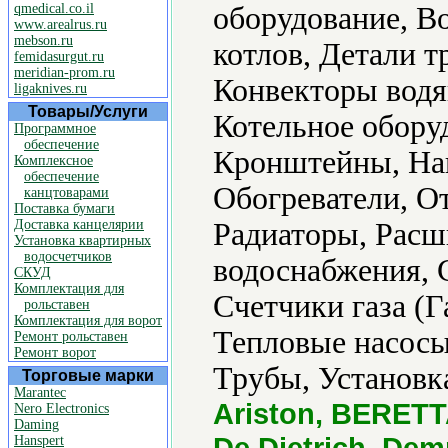
qmedical.co.il
оборудование, В
www.arealrus.ru
mebson.ru
котлов, Детали т
femidasurgut.ru
meridian-prom.ru
Конвекторы водя
ligaknives.ru
Товары/Услуги
Котельное обору
Программное
обеспечение
Кронштейны, Наг
Комплексное
обеспечение
Обогреватели, О
канцтоварами
Поставка бумаги
Доставка канцелярии
Радиаторы, Расш
Установка квартирных
водосчетчиков
водоснабжения, 
СКУД
Комплектация для
Счетчики газа (Г
рольставен
Комплектация для ворот
Тепловые насосы
Ремонт рольставен
Ремонт ворот
Трубы, Установк
Торговые марки
Marantec
Ariston, BERETTA
Nero Electronics
Daming
De Dietrich, Dem
Hanspert