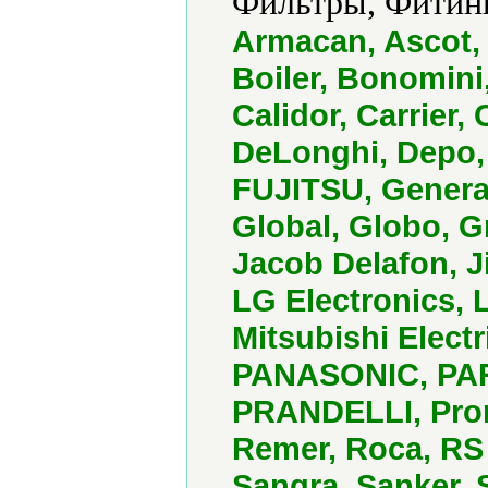
Фильтры, Фитинг
Armacan, Ascot, 
Boiler, Bonomini
Calidor, Carrier,
DeLonghi, Depo, F.
FUJITSU, General
Global, Globo, G
Jacob Delafon, J
LG Еlectronics, L
Mitsubishi Electr
PANASONIC, PARIG
PRANDELLI, Prom
Remer, Roca, RS
Sangra, Sanker, 