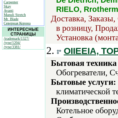
Carpenter
Skay
RIELO, Rrotherm,
Avanti
Manuli Stretch
Доставка, Заказы,
Mr. Blade
Северная Корона
в розницу, Прода
ИНТЕРЕСНЫЕ
СТРАНИЦЫ
Установка (монт
/trademark/1327/
/type/1204/
2.
/type/3381/
OIIEEIA, TO
Бытовая техника 
Обогреватели, С
Бытовые услуги:
климатической т
Производственно
Котельное обору