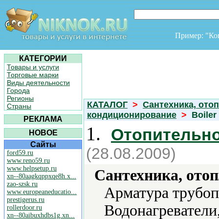
Пример: "К
КАТЕГОРИИ
Товары и услуги
Торговые марки
Виды деятельности
Города
Регионы
КАТАЛОГ
>
Сантехника, отоп
Страны
кондиционирование
>
Boiler
РЕКЛАМА
1.
Отопительно
НОВОЕ
Сайты
(28.08.2009)
ford59.ru
www.reno59.ru
www.helpsetup.ru
Сантехника, отоп
xn--80aagkqppxqe8h.x...
zao-szsk.ru
Арматура трубоп
www.europeaneducatio...
prestigerus.ru
Водонагреватели
rollerdoor.ru
xn--80aibuxhdbs1g.xn...