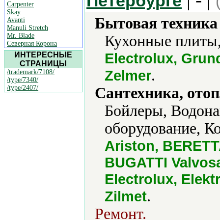
Петербурге
Carpenter
Skay
Бытовая техника 
Avanti
Manuli Stretch
Mr. Blade
Кухонные плиты,
Северная Корона
Electrolux, Gru
ИНТЕРЕСНЫЕ
СТРАНИЦЫ
.
Zelmer
/trademark/7108/
/type/7340/
/type/2407/
Сантехника, отоп
Бойлеры, Водона
оборудование, Ко
Ariston, BERETT
BUGATTI Valvosa
Electrolux, Elek
.
Zilmet
Ремонт.