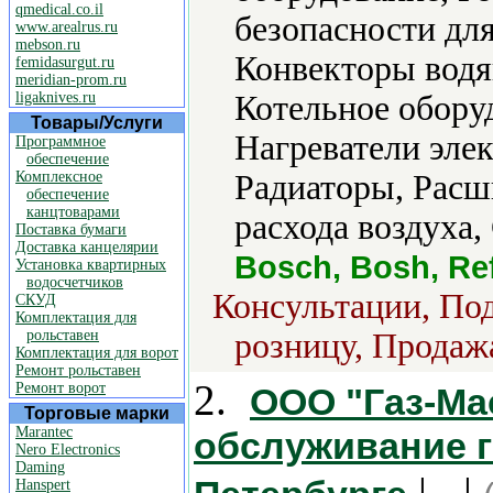
qmedical.co.il
безопасности для
www.arealrus.ru
mebson.ru
Конвекторы водя
femidasurgut.ru
meridian-prom.ru
ligaknives.ru
Котельное обору
Товары/Услуги
Нагреватели элек
Программное
обеспечение
Комплексное
Радиаторы, Расш
обеспечение
канцтоварами
расхода воздуха,
Поставка бумаги
Доставка канцелярии
Bosch, Bosh, Refl
Установка квартирных
водосчетчиков
Консультации, Под
СКУД
Комплектация для
рольставен
розницу, Продажа
Комплектация для ворот
Ремонт рольставен
2.
Ремонт ворот
ООО "Газ-Ма
Торговые марки
Marantec
обслуживание г
Nero Electronics
Daming
| - |
Hanspert