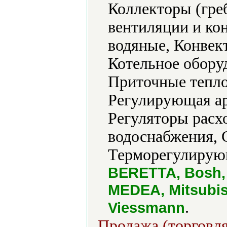
Коллекторы (гре
вентиляции и ко
водяные, Конвек
Котельное обору
Приточные тепло
Регулирующая ар
Регуляторы расх
водоснабжения, 
Терморегулирующ
BERETTA, Bosh, 
MEDEA, Mitsubish
.
Viessmann
Продажа (торговля