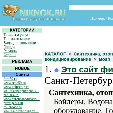
Пример: "К
КАТЕГОРИИ
Товары и услуги
Торговые марки
Виды деятельности
Города
Регионы
КАТАЛОГ
>
Сантехника, отоп
Страны
кондиционирование
>
Bosh
РЕКЛАМА
1.
Это сайт ф
НОВОЕ
Сайты
Санкт-Петербур
ford59.ru
www.reno59.ru
www.helpsetup.ru
Сантехника, отоп
xn--80aagkqppxqe8h.x...
zao-szsk.ru
www.europeaneducatio...
Бойлеры, Водона
prestigerus.ru
rollerdoor.ru
оборудование, Г
xn--80aibuxhdbs1g.xn...