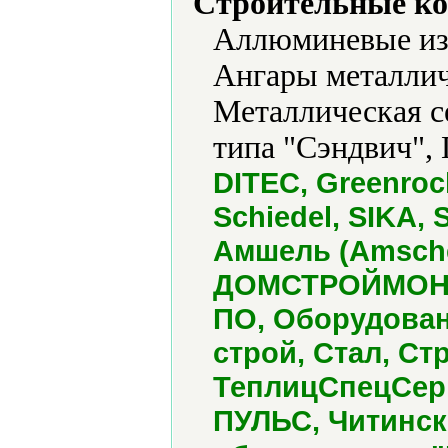
Строительные ко
Аллюминевые из
Ангары металлич
Металлическая с
типа "Сэндвич", 
DITEC, Greenroc
Schiedel, SIKA,
Амшель (Amsche
ДОМСТРОЙМОНТ
ПО, Оборудован
строй, Стал, С
ТеплицСпецСерв
ПУЛЬС, Читинск