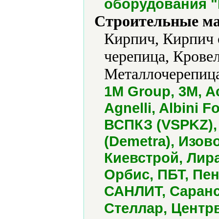
оборудования 
Строительные м
Кирпич, Кирпич 
черепица, Крове
Металлочерепица
1M Group, 3M, A
Agnelli, Albini F
ВСПКЗ (VSPKZ),
(Demetra), Изов
Киевстрой, Лира
Орбис, ПБТ, Пен
САНЛИТ, Саранс
Стеллар, Центр