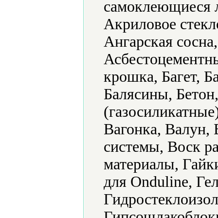
самоклеющиеся 
Акриловое стекл
Ангарская сосна
Асбестоцементны
крошка, Багет, Б
Балясины, Бетон
(газосиликатные
Вагонка, Валун,
системы, Воск р
материалы, Гайки
для Onduline, Ге
Гидростеклоизол
Гипсошлакоблоки