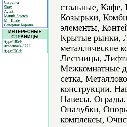
Carpenter
стальные, Кафе, 
Skay
Avanti
Козырьки, Комби
Manuli Stretch
Mr. Blade
элементы, Конте
Северная Корона
ИНТЕРЕСНЫЕ
Крытые рынки, Л
СТРАНИЦЫ
/type/1854/
металлические к
/trademark/8772/
/type/7514/
Лестницы, Лифты
Межкомнатные д
сетка, Металлок
конструкции, На
Навесы, Ограды,
Опалубки, Опор
комплексы, Очис