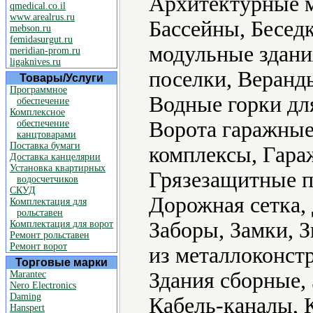
Архитектурные м
qmedical.co.il
www.arealrus.ru
Бассейны, Бесед
mebson.ru
femidasurgut.ru
модульные здани
meridian-prom.ru
ligaknives.ru
поселки, Веранд
Товары/Услуги
Программное
Водные горки для
обеспечение
Комплексное
Ворота гаражные
обеспечение
канцтоварами
Поставка бумаги
комплексы, Гара
Доставка канцелярии
Установка квартирных
Грязезащитные п
водосчетчиков
СКУД
Дорожная сетка
Комплектация для
рольставен
Заборы, Замки, 
Комплектация для ворот
Ремонт рольставен
Ремонт ворот
из металлоконстр
Торговые марки
Здания сборные,
Marantec
Nero Electronics
Daming
Кабель-каналы, 
Hanspert