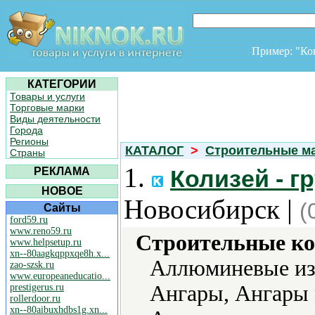
Пример: "К
КАТЕГОРИИ
Товары и услуги
Торговые марки
Виды деятельности
Города
Регионы
КАТАЛОГ
>
Строительные м
Страны
1.
РЕКЛАМА
Колизей - г
НОВОЕ
Новосибирск |
(
Сайты
ford59.ru
www.reno59.ru
Строительные ко
www.helpsetup.ru
xn--80aagkqppxqe8h.x...
Аллюминевые из
zao-szsk.ru
www.europeaneducatio...
Ангары, Ангары 
prestigerus.ru
rollerdoor.ru
xn--80aibuxhdbs1g.xn...