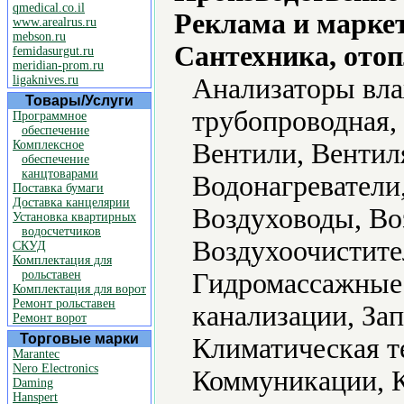
qmedical.co.il
Реклама и марке
www.arealrus.ru
mebson.ru
Сантехника, отоп
femidasurgut.ru
meridian-prom.ru
ligaknives.ru
Анализаторы вла
Товары/Услуги
трубопроводная, 
Программное
обеспечение
Комплексное
Вентили, Вентил
обеспечение
канцтоварами
Водонагреватели
Поставка бумаги
Доставка канцелярии
Воздуховоды, Во
Установка квартирных
водосчетчиков
Воздухоочистите
СКУД
Комплектация для
рольставен
Гидромассажные 
Комплектация для ворот
Ремонт рольставен
канализации, За
Ремонт ворот
Торговые марки
Климатическая т
Marantec
Nero Electronics
Коммуникации, К
Daming
Hanspert