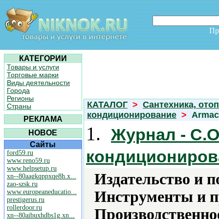
Пр
КАТЕГОРИИ
Товары и услуги
Торговые марки
Виды деятельности
Города
Регионы
КАТАЛОГ
>
Сантехника, отоп
Страны
кондиционирование
>
Armac
РЕКЛАМА
1.
Журнал - С.О
НОВОЕ
Сайты
кондициониров
ford59.ru
www.reno59.ru
www.helpsetup.ru
Издательство и 
xn--80aagkqppxqe8h.x...
zao-szsk.ru
www.europeaneducatio...
Инструменты и 
prestigerus.ru
rollerdoor.ru
Производственно
xn--80aibuxhdbs1g.xn...