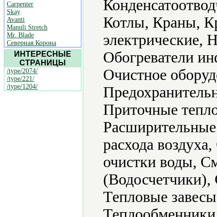
Конденсатоотвод
Carpenter
Skay
Котлы, Краны, К
Avanti
Manuli Stretch
Mr. Blade
электрические, 
Северная Корона
Обогреватели ин
ИНТЕРЕСНЫЕ
СТРАНИЦЫ
Очистное оборуд
/type/2074/
/type/221/
/type/1204/
Предохранительн
Приточные тепло
Расширительные 
расхода воздуха
очистки воды, С
(Водосчетчики), 
Тепловые завесы
Теплообменники,