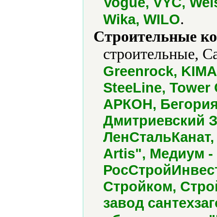
Vogue, VYC, Wei
.
Wika, WILO
Строительные ко
строительные, С
Greenrock, KIMA,
SteeLine, Tower 
АРКОН, Бегория
Дмитриевский 
ЛенСтальКанат,
Artis", Медиум 
РосСтройИнвест
Стройком, Стро
завод сантехзаг