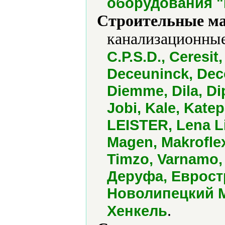
оборудования "
Строительные м
канализационные
C.P.S.D., Ceresit
Deceuninck, Deco
Diemme, Dila, Di
Jobi, Kale, Katep
LEISTER, Lena Li
Magen, Makroflex
Timzo, Varnamo,
Деруфа, Еврост
Новолипецкий М
.
Хенкель