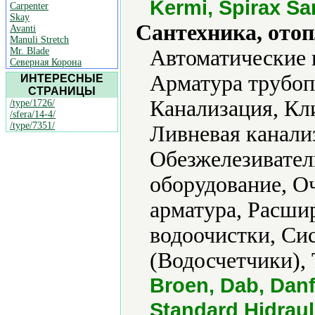
Kermi, Spirax Sa
Carpenter
Skay
Сантехника, отоп
Avanti
Manuli Stretch
Mr. Blade
Автоматические 
Северная Корона
Арматура трубоп
ИНТЕРЕСНЫЕ
СТРАНИЦЫ
Канализация, Кл
/type/1726/
/sfera/14-4/
/type/7351/
Ливневая канали
Обезжелезивател
оборудование, О
арматура, Расши
водоочистки, Си
(Водосчетчики),
Broen, Dab, Danf
Standard Hidraul