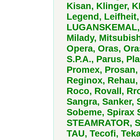
Kisan, Klinger,
Legend, Leifheit
LUGANSKEMAL, Lux
Milady, Mitsubish
Opera, Oras, Or
S.P.A., Parus, P
Promex, Prosan,
Reginox, Rehau,
Roco, Rovall, R
Sangra, Sanker, S
Sobeme, Spirax S
STEAMRATOR, Syr,
TAU, Tecofi, Tek