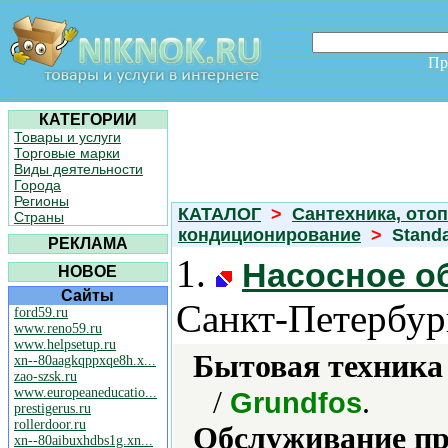
Пр
КАТЕГОРИИ
Товары и услуги
Торговые марки
Виды деятельности
Города
Регионы
КАТАЛОГ
>
Сантехника, отоп
Страны
кондиционирование
>
Standa
РЕКЛАМА
1.
Насосное о
НОВОЕ
Сайты
Санкт-Петербур
ford59.ru
www.reno59.ru
www.helpsetup.ru
Бытовая техника 
xn--80aagkqppxqe8h.x...
zao-szsk.ru
www.europeaneducatio...
/
.
Grundfos
prestigerus.ru
rollerdoor.ru
Обслуживание пр
xn--80aibuxhdbs1g.xn...