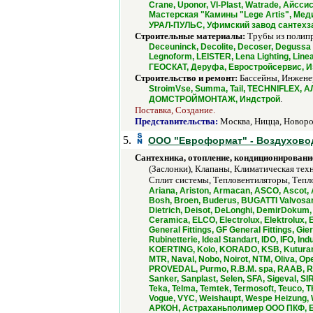
Crane, Uponor, VI-Plast, Watrade, Ай
Мастерская "Камины "Lege Artis", Мед
УРАЛ-ПУЛЬС, Уфимский завод сантехза
Строительные материалы:
Трубы из полипр
Deceuninck, Decolite, Decoser, Degussa Ro
Legnoform, LEISTER, Lena Lighting, Line
ГЕОСКАТ, Деруфа, Евростройсервис, И
Строительство и ремонт:
Бассейны, Инжене
StroimVse, Summa, Tail, TECHNIFLEX,
.
ДОМСТРОЙМОНТАЖ, Индстрой
Поставка, Создание.
Представительства:
Москва, Ницца, Новоро
5.
ООО "Евроформат" - Воздухово
Сантехника, отопление, кондиционировани
(Заслонки), Клапаны, Климатическая тех
Сплит системы, Тепловентиляторы, Тепло
Ariana, Ariston, Armacan, ASCO, Ascot, A
Bosh, Broen, Buderus, BUGATTI Valvosanit
Dietrich, Deisot, DeLonghi, DemirDokum
Ceramica, ELCO, Electrolux, Elektrolux, En
General Fittings, GF General Fittings, 
Rubinetterie, Ideal Standart, IDO, IFO, In
KOERTING, Kolo, KORADO, KSB, Kuturami, 
MTR, Naval, Nobo, Noirot, NTM, Oliva, O
PROVEDAL, Purmo, R.B.M. spa, RAAB, Ref
Sanker, Sanplast, Selen, SFA, Sigeval, SI
Teka, Telma, Temtek, Termosoft, Teuco, T
Vogue, VYC, Weishaupt, Wespe Heizung,
АРКОН, Астраханьполимер ООО ПКФ, БВ