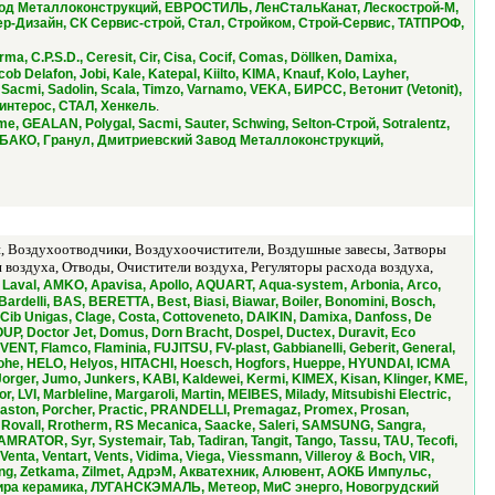
Завод Металлоконструкций, ЕВРОСТИЛЬ, ЛенСтальКанат, Лескострой-М,
ер-Дизайн, СК Сервис-строй, Стал, Стройком, Строй-Сервис, ТАТПРОФ,
ma, C.P.S.D., Ceresit, Cir, Cisa, Cocif, Comas, Döllken, Damixa,
b Delafon, Jobi, Kale, Katepal, Kiilto, KIMA, Knauf, Kolo, Layher,
 Sacmi, Sadolin, Scala, Timzo, Varnamo, VEKA, БИРСС, Ветонит (Vetonit),
.
интерос, СТАЛ, Хенкель
e, GEALAN, Polygal, Sacmi, Sauter, Schwing, Selton-Строй, Sotralentz,
 БАКО, Гранул, Дмитриевский Завод Металлоконструкций,
, Воздухоотводчики, Воздухоочистители, Воздушные завесы, Затворы
воздуха, Отводы, Очистители воздуха, Регуляторы расхода воздуха,
fa Laval, AMKO, Apavisa, Apollo, AQUART, Aqua-system, Arbonia, Arco,
ardelli, BAS, BERETTA, Best, Biasi, Biawar, Boiler, Bonomini, Bosch,
, Cib Unigas, Clage, Costa, Cottoveneto, DAIKIN, Damixa, Danfoss, De
P, Doctor Jet, Domus, Dorn Bracht, Dospel, Ductex, Duravit, Eco
FIVENT, Flamco, Flaminia, FUJITSU, FV-plast, Gabbianelli, Geberit, General,
sgrohe, HELO, Helyos, HITACHI, Hoesch, Hogfors, Hueppe, HYUNDAI, ICMA
en, Jorger, Jumo, Junkers, KABI, Kaldewei, Kermi, KIMEX, Kisan, Klinger, KME,
, Marbleline, Margaroli, Martin, MEIBES, Milady, Mitsubishi Electric,
Plaston, Porcher, Practic, PRANDELLI, Premagaz, Promex, Prosan,
 Rovall, Rrotherm, RS Mecanica, Saacke, Saleri, SAMSUNG, Sangra,
AMRATOR, Syr, Systemair, Tab, Tadiran, Tangit, Tango, Tassu, TAU, Tecofi,
enta, Ventart, Vents, Vidima, Viega, Viessmann, Villeroy & Boch, VIR,
ung, Zetkama, Zilmet, АдрэМ, Акватехник, Алювент, АОКБ Импульс,
ира керамика, ЛУГАНСКЭМАЛЬ, Метеор, МиС энерго, Новогрудский