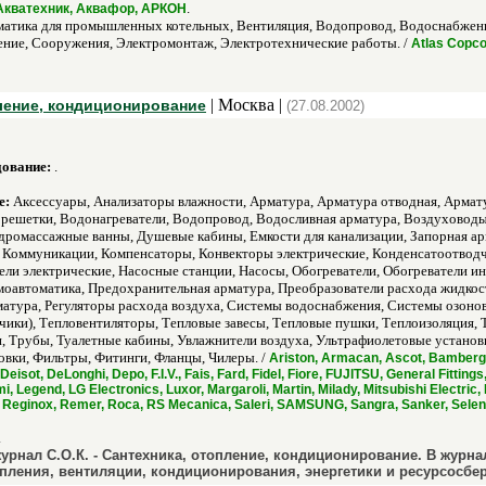
.
, Акватехник, Аквафор, АРКОН
матика для промышленных котельных, Вентиляция, Водопровод, Водоснабжени
ние, Сооружения, Электромонтаж, Электротехнические работы. /
Atlas Copco
| Москва |
пление, кондиционирование
(27.08.2002)
дование:
.
е:
Аксессуары, Анализаторы влажности, Арматура, Арматура отводная, Арматур
решетки, Водонагреватели, Водопровод, Водосливная арматура, Воздуховоды
дромассажные ванны, Душевые кабины, Емкости для канализации, Запорная ар
е, Коммуникации, Компенсаторы, Конвекторы электрические, Конденсатоотвод
ли электрические, Насосные станции, Насосы, Обогреватели, Обогреватели и
моавтоматика, Предохранительная арматура, Преобразователи расхода жидкос
атура, Регуляторы расхода воздуха, Системы водоснабжения, Системы озонов
тчики), Тепловентиляторы, Тепловые завесы, Тепловые пушки, Теплоизоляция,
 Трубы, Туалетные кабины, Увлажнители воздуха, Ультрафиолетовые установк
овки, Фильтры, Фитинги, Фланцы, Чилеры. /
Ariston, Armacan, Ascot, Bamberge
 Deisot, DeLonghi, Depo, F.I.V., Fais, Fard, Fidel, Fiore, FUJITSU, General Fittin
i, Legend, LG Еlectronics, Luxor, Margaroli, Martin, Milady, Mitsubishi Electric
eginox, Remer, Roca, RS Mecanica, Saleri, SAMSUNG, Sangra, Sanker, Selen, 
.
нал С.О.К. - Сантехника, отопление, кондиционирование. В журна
опления, вентиляции, кондиционирования, энергетики и ресурсосбе