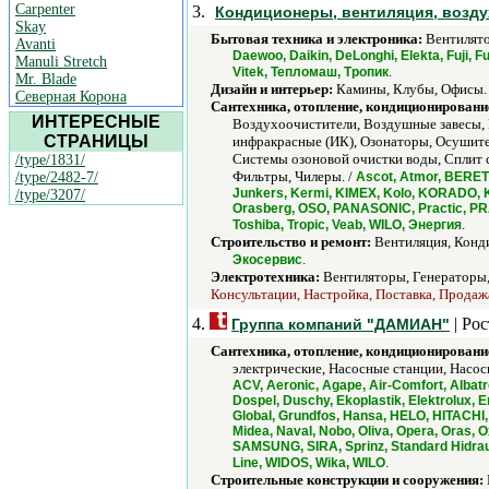
Carpenter
3.
Кондиционеры, вентиляция, возду
Skay
Бытовая техника и электроника:
Вентилято
Avanti
Daewoo, Daikin, DeLonghi, Elekta, Fuji, 
Manuli Stretch
.
Vitek, Тепломаш, Тропик
Mr. Blade
Дизайн и интерьер:
Камины, Клубы, Офисы.
Северная Корона
Сантехника, отопление, кондиционировани
ИНТЕРЕСНЫЕ
Воздухоочистители, Воздушные завесы, 
СТРАНИЦЫ
инфракрасные (ИК), Озонаторы, Осушите
Системы озоновой очистки воды, Сплит 
/type/1831/
Фильтры, Чилеры. /
/type/2482-7/
Ascot, Atmor, BERETTA,
Junkers, Kermi, KIMEX, Kolo, KORADO, KSB
/type/3207/
Orasberg, OSO, PANASONIC, Practic, PRA
.
Toshiba, Tropic, Veab, WILO, Энергия
Строительство и ремонт:
Вентиляция, Конди
.
Экосервис
Электротехника:
Вентиляторы, Генераторы,
Консультации, Настройка, Поставка, Продажа
4.
| Ро
Группа компаний "ДАМИАН"
Сантехника, отопление, кондиционировани
электрические, Насосные станции, Насос
ACV, Aeronic, Agape, Air-Comfort, Albatr
Dospel, Duschy, Ekoplastik, Elektrolux, En
Global, Grundfos, Hansa, HELO, HITACHI, 
Midea, Naval, Nobo, Oliva, Opera, Oras, 
SAMSUNG, SIRA, Sprinz, Standard Hidra
.
Line, WIDOS, Wika, WILO
Строительные конструкции и сооружения: