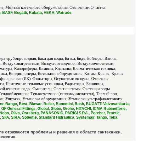
е, Монтаж котельного оборужования, Отопление, Очистка
.
, BASF, Bugatti, Kubata, VEKA, Watrade
а трубопроводная, Баки для воды, Бачки, Биде, Бойлеры, Ванны,
, Воздухонагреватели, Воздухоотводчики, Воздухоочистители,
матура, Калориферы, Камины, Клапаны, Климатическая техника,
чики, Кондиционеры, Котельное оборудование, Котлы, Краны, Краны
нфракрасные (ИК), Озонаторы, Осушители воздуха, Очистное
ти, Приточные тепловые установки, Радиаторы, Раковины,
ой очистки воды, Смесители, Сплит системы, Счетчики воды
 Теплообменники, Теплосчетчики (тепловычислители), Теплый пол,
и, Унитазы, Установка оборудования, Установки ультрафиолетового
r, Bango, Best, Biawar, Boiler, Bonomini, Bosh, BUGATTI Valvosanitaria,
gs, GF General Fittings, Global, Globo, Grohe, HITACHI, ICMA Rubinetterie,
, Nobo, Oliva, Orasberg, PANASONIC, PARIGI S.P.A., Porcher, Practic,
SFA, SIRA, Sobeme, Standard Hidraulica, Systemair, Tango, Teka,
ле отражаются проблемы и решения в области сантехники,
режения.