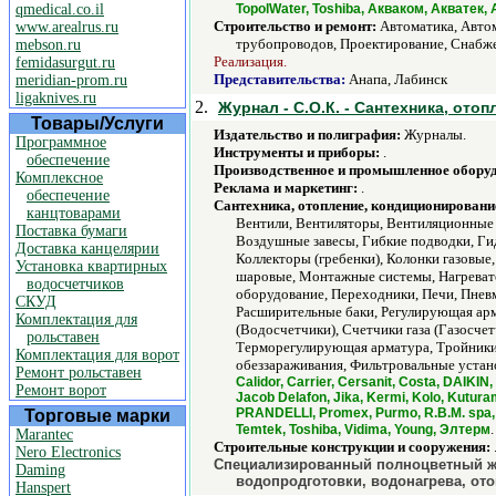
qmedical.co.il
TopolWater, Toshiba, Акваком, Акватек
Строительство и ремонт:
Автоматика, Авто
www.arealrus.ru
трубопроводов, Проектирование, Снабже
mebson.ru
Реализация.
femidasurgut.ru
Представительства:
Анапа, Лабинск
meridian-prom.ru
ligaknives.ru
2.
Журнал - С.О.К. - Сантехника, ото
Товары/Услуги
Издательство и полиграфия:
Журналы.
Программное
Инструменты и приборы:
.
обеспечение
Производственное и промышленное обору
Комплексное
Реклама и маркетинг:
.
обеспечение
Сантехника, отопление, кондиционировани
канцтоварами
Вентили, Вентиляторы, Вентиляционные 
Поставка бумаги
Воздушные завесы, Гибкие подводки, Ги
Доставка канцелярии
Коллекторы (гребенки), Колонки газовы
Установка квартирных
шаровые, Монтажные системы, Нагревате
водосчетчиков
оборудование, Переходники, Печи, Пнев
СКУД
Расширительные баки, Регулирующая арм
Комплектация для
(Водосчетчики), Счетчики газа (Газосче
рольставен
Терморегулирующая арматура, Тройники,
Комплектация для ворот
обеззараживания, Фильтровальные устан
Ремонт рольставен
Calidor, Carrier, Cersanit, Costa, DAIKIN,
Ремонт ворот
Jacob Delafon, Jika, Kermi, Kolo, Kuturam
PRANDELLI, Promex, Purmo, R.B.M. spa, R
Торговые марки
.
Temtek, Toshiba, Vidima, Young, Элтерм
Marantec
Строительные конструкции и сооружения:
Nero Electronics
Специализированный полноцветный жур
Daming
водопродготовки, водонагрева, от
Hanspert