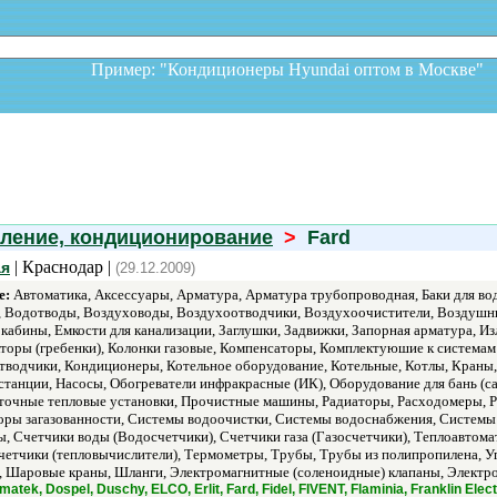
Пример: "Кондиционеры Hyundai оптом в Москв
пление, кондиционирование
>
Fard
| Краснодар |
ая
(29.12.2009)
е:
Автоматика, Аксессуары, Арматура, Арматура трубопроводная, Баки для во
 Водотводы, Воздуховоды, Воздухоотводчики, Воздухоочистители, Воздушные 
кабины, Емкости для канализации, Заглушки, Задвижки, Запорная арматура, Из
кторы (гребенки), Колонки газовые, Компенсаторы, Комплектуюшие к система
тводчики, Кондиционеры, Котельное оборудование, Котельные, Котлы, Кран
анции, Насосы, Обогреватели инфракрасные (ИК), Оборудование для бань (са
точные тепловые установки, Прочистные машины, Радиаторы, Расходомеры, 
торы загазованности, Системы водоочистки, Системы водоснабжения, Системы
, Счетчики воды (Водосчетчики), Счетчики газа (Газосчетчики), Теплоавтома
четчики (тепловычислители), Термометры, Трубы, Трубы из полипропилена, У
, Шаровые краны, Шланги, Электромагнитные (соленоидные) клапаны, Электро
ek, Dospel, Duschy, ELCO, Erlit, Fard, Fidel, FIVENT, Flaminia, Franklin Ele