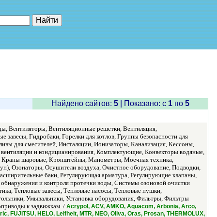
е"
Найдено сайтов:
5
| Показано: c
1
по
5
ды, Вентиляторы, Вентиляционные решетки, Вентиляция,
завесы, Гидробаки, Горелки для котлов, Группы безопасности для
ливы для смесителей, Инсталяции, Ионизаторы, Канализация, Кессоны,
м вентиляции и кондицианирования, Комплектующие, Конвекторы водяные,
ы, Краны шаровые, Кронштейны, Манометры, Моечная техника,
ун), Озонаторы, Осушители воздуха, Очистное оборудование, Подводки,
Расширительные баки, Регулирующая арматура, Регулирующие клапаны,
 обнаружения и контроля протечки воды, Системы озоновой очистки
тика, Тепловые завесы, Тепловые насосы, Тепловые пушки,
гольники, Умывальники, Установка оборудования, Фильтры, Фильтры
приводы к задвижкам. /
Acrypol, ACV, AMKO, Aquacom, Arbonia, Arco,
ctric, FUJITSU, HELO, Leifheit, MTR, NEO, Oliva, Oras, Prosan, THERMOLUX,