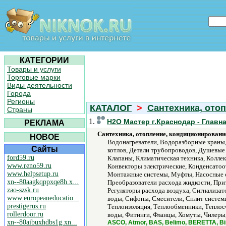
КАТЕГОРИИ
Товары и услуги
Торговые марки
Виды деятельности
Города
Регионы
КАТАЛОГ
>
Сантехника, ото
Страны
1.
H2O Мастер г.Краснодар - Главн
РЕКЛАМА
Сантехника, отопление, кондиционировани
НОВОЕ
Водонагреватели, Водоразборные краны,
Сайты
котлов, Детали трубопроводов, Душевые 
ford59.ru
Клапаны, Климатическая техника, Колле
www.reno59.ru
Конвекторы электрические, Конденсатоо
www.helpsetup.ru
Монтажные системы, Муфты, Насосные ст
xn--80aagkqppxqe8h.x...
Преобразователи расхода жидкости, При
zao-szsk.ru
Регуляторы расхода воздуха, Сигнализа
www.europeaneducatio...
воды, Сифоны, Смесители, Сплит системы
prestigerus.ru
Теплоизоляция, Теплообменники, Теплос
rollerdoor.ru
воды, Фитинги, Фланцы, Хомуты, Чилеры
xn--80aibuxhdbs1g.xn...
ASCO, Atmor, BAS, Belimo, BERETTA, Bimat