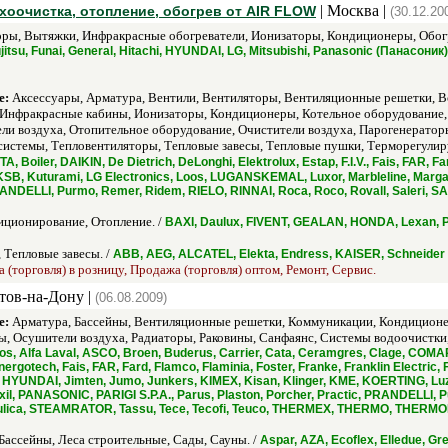
| Москва |
хоочистка, отопление, обогрев от AIR FLOW
(30.12.20
ры, Вытяжки, Инфракрасные обогреватели, Ионизаторы, Кондиционеры, Обогр
Fujitsu, Funai, General, Hitachi, HYUNDAI, LG, Mitsubishi, Panasonic (Панасон
е:
Аксессуары, Арматура, Вентили, Вентиляторы, Вентиляционные решетки, В
Инфракрасные кабины, Ионизаторы, Кондиционеры, Котельное оборудование,
ли воздуха, Отопительное оборудование, Очистители воздуха, Парогенератор
системы, Тепловентиляторы, Тепловые завесы, Тепловые пушки, Терморегулир
 Boiler, DAIKIN, De Dietrich, DeLonghi, Elektrolux, Estap, F.I.V., Fais, FAR, Far
, Kuturami, LG Еlectronics, Loos, LUGANSKEMAL, Luxor, Marbleline, Margaroli, 
NDELLI, Purmo, Remer, Ridem, RIELO, RINNAI, Roca, Roco, Rovall, Saleri, SA
ционирование, Отопление. /
BAXI, Daulux, FIVENT, GEALAN, HONDA, Lexan
 Тепловые завесы. /
ABB, AEG, ALCATEL, Elekta, Endress, KAISER, Schneider E
 (торговля) в розницу, Продажа (торговля) оптом, Ремонт, Сервис.
стов-на-Дону |
(06.08.2009)
е:
Арматура, Бассейны, Вентиляционные решетки, Коммуникации, Кондиционер
ы, Осушители воздуха, Радиаторы, Раковины, Санфаянс, Системы водоочистки
os, Alfa Laval, ASCO, Broen, Buderus, Carrier, Cata, Ceramgres, Clage, COMAP
ergotech, Fais, FAR, Fard, Flamco, Flaminia, Foster, Franke, Franklin Electric, 
HYUNDAI, Jimten, Jumo, Junkers, KIMEX, Kisan, Klinger, KME, KOERTING, Luzina
Oxil, PANASONIC, PARIGI S.P.A., Parus, Plaston, Porcher, Practic, PRANDELLI,
ulica, STEAMRATOR, Tassu, Tece, Tecofi, Teuco, THERMEX, THERMO, THERMOLU
Бассейны, Леса строительные, Сады, Сауны. /
Aspar, AZA, Ecoflex, Elledue, Gr