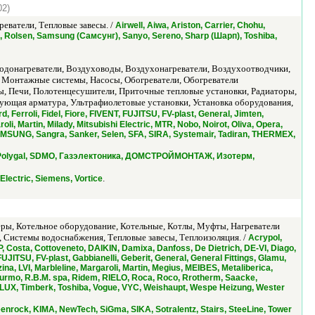
02)
еватели, Тепловые завесы. /
Airwell, Aiwa, Ariston, Carrier, Chohu,
ик), Rolsen, Samsung (Самсунг), Sanyo, Sereno, Sharp (Шарп), Toshiba,
одонагреватели, Воздуховоды, Воздухонагреватели, Воздухоотводчики,
 Монтажные системы, Насосы, Обогреватели, Обогреватели
ы, Печи, Полотенцесушители, Приточные тепловые установки, Радиаторы,
ующая арматура, Ультрафиолетовые установки, Установка оборудования,
d, Ferroli, Fidel, Fiore, FIVENT, FUJITSU, FV-plast, General, Jimten,
Martin, Milady, Mitsubishi Electric, MTR, Nobo, Noirot, Oliva, Opera,
MSUNG, Sangra, Sanker, Selen, SFA, SIRA, Systemair, Tadiran, THERMEX,
, Polygal, SDMO, Газэлектоника, ДОМСТРОЙМОНТАЖ, Изотерм,
.
lectric, Siemens, Vortice
ы, Котельное оборудование, Котельные, Котлы, Муфты, Нагреватели
, Системы водоснабжения, Тепловые завесы, Теплоизоляция. /
Acrypol,
, Costa, Cottoveneto, DAIKIN, Damixa, Danfoss, De Dietrich, DE-VI, Diago,
FUJITSU, FV-plast, Gabbianelli, Geberit, General, General Fittings, Glamu,
, LVI, Marbleline, Margaroli, Martin, Megius, MEIBES, Metaliberica,
 Purmo, R.B.M. spa, Ridem, RIELO, Roca, Roco, Rrotherm, Saacke,
X, Timberk, Toshiba, Vogue, VYC, Weishaupt, Wespe Heizung, Wester
eenrock, KIMA, NewTech, SiGma, SIKA, Sotralentz, Stairs, SteeLine, Tower