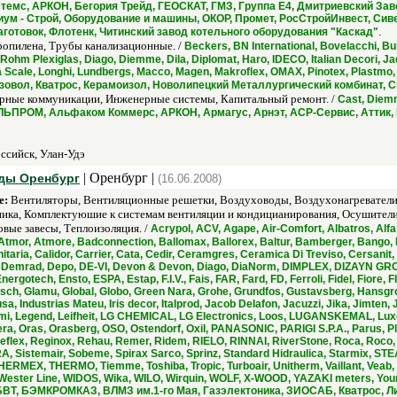
ссистемс, АРКОН, Бегория Трейд, ГЕОСКАТ, ГМЗ, Группа Е4, Дмитриевский 
иум - Строй, Оборудование и машины, ОКОР, Промет, РосСтройИнвест, Сив
.
готовок, Флотенк, Читинский завод котельного оборудования "Каскад"
опилена, Трубы канализационные. /
Beckers, BN International, Bovelacchi, Bur
hm Plexiglas, Diago, Diemme, Dila, Diplomat, Haro, IDECO, Italian Decori, Jaco
a Scale, Longhi, Lundbergs, Macco, Magen, Makroflex, OMAX, Pinotex, Plastmo,
зовол, Кватрос, Керамоизол, Новолипецкий Металлургический комбинат, С
рные коммуникации, Инженерные системы, Капитальный ремонт. /
Cast, Diemm
 АЛЬПРОМ, Альфаком Коммерс, АРКОН, Армагус, Арнэт, АСР-Сервис, Аттик,
ссийск, Улан-Удэ
| Оренбург |
ды Оренбург
(16.06.2008)
е:
Вентиляторы, Вентиляционные решетки, Воздуховоды, Воздухонагреватели
ника, Комплектуюшие к системам вентиляции и кондицианирования, Осушители 
вые завесы, Теплоизоляция. /
Acrypol, ACV, Agape, Air-Comfort, Albatros, Al
tmor, Atmore, Badconnection, Ballomax, Ballorex, Baltur, Bamberger, Bango, B
aria, Calidor, Carrier, Cata, Cedir, Ceramgres, Ceramica Di Treviso, Cersanit
, Demrad, Depo, DE-VI, Devon & Devon, Diago, DiaNorm, DIMPLEX, DIZAYN GROU
ergotech, Ensto, ESPA, Estap, F.I.V., Fais, FAR, Fard, FD, Ferroli, Fidel, Fiore, 
Giersch, Glamu, Global, Globo, Green Nara, Grohe, Grundfos, Gustavsberg, Han
dusa, Industrias Mateu, Iris decor, Italprod, Jacob Delafon, Jacuzzi, Jika, Jimt
Legend, Leifheit, LG CHEMICAL, LG Еlectronics, Loos, LUGANSKEMAL, Luxor, LVI
pera, Oras, Orasberg, OSO, Ostendorf, Oxil, PANASONIC, PARIGI S.P.A., Parus, 
lex, Reginox, Rehau, Remer, Ridem, RIELO, RINNAI, RiverStone, Roca, Roco,
RA, Sistemair, Sobeme, Spirax Sarco, Sprinz, Standard Hidraulica, Starmix, STE
HERMEX, THERMO, Tiemme, Toshiba, Tropic, Turboair, Unitherm, Vaillant, Veab, V
 Wester Line, WIDOS, Wika, WILO, Wirquin, WOLF, X-WOOD, YAZAKI meters, Yo
Т, БЭМКРОМКАЗ, ВЛМЗ им.1-го Мая, Газэлектоника, ЗИОСАБ, Кватрос, Л