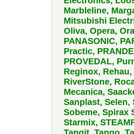
Еlectronics, Lo
Marbleline, Marga
Mitsubishi Elect
Oliva, Opera, Or
PANASONIC, PARIG
Practic, PRANDE
PROVEDAL, Purmo
Reginox, Rehau,
RiverStone, Roca
Mecanica, Saack
Sanplast, Selen, 
Sobeme, Spirax S
Starmix, STEAMRA
Tangit, Tango, Ta