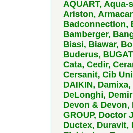
AQUART, Aqua-sy
Ariston, Armacan
Badconnection, B
Bamberger, Bang
Biasi, Biawar, B
Buderus, BUGATTI
Cata, Cedir, Cer
Cersanit, Cib Un
DAIKIN, Damixa, 
DeLonghi, Demir
Devon & Devon, 
GROUP, Doctor J
Ductex, Duravit,