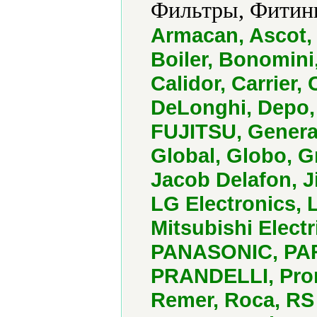
Фильтры, Фитинг
Armacan, Ascot, 
Boiler, Bonomini
Calidor, Carrier,
DeLonghi, Depo, F.
FUJITSU, General
Global, Globo, G
Jacob Delafon, J
LG Еlectronics, L
Mitsubishi Electr
PANASONIC, PARIG
PRANDELLI, Prom
Remer, Roca, RS