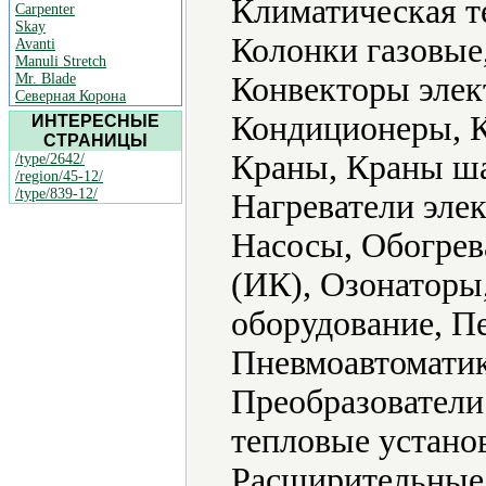
Климатическая т
Carpenter
Skay
Колонки газовые
Avanti
Manuli Stretch
Mr. Blade
Конвекторы элек
Северная Корона
Кондиционеры, К
ИНТЕРЕСНЫЕ
СТРАНИЦЫ
Краны, Краны ш
/type/2642/
/region/45-12/
/type/839-12/
Нагреватели эле
Насосы, Обогрев
(ИК), Озонаторы
оборудование, П
Пневмоавтоматик
Преобразователи
тепловые устано
Расширительные 