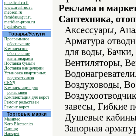
qmedical.co.il
Реклама и марке
www.arealrus.ru
mebson.ru
Сантехника, отоп
femidasurgut.ru
meridian-prom.ru
ligaknives.ru
Аксессуары, Ана
Товары/Услуги
Арматура отводн
Программное
обеспечение
Комплексное
для воды, Бачки,
обеспечение
канцтоварами
Вентиляторы, Ве
Поставка бумаги
Доставка канцелярии
Водонагреватели
Установка квартирных
водосчетчиков
Воздуховоды, Во
СКУД
Комплектация для
рольставен
Воздухоотводчик
Комплектация для ворот
Ремонт рольставен
завесы, Гибкие 
Ремонт ворот
Торговые марки
Душевые кабины,
Marantec
Nero Electronics
Запорная армату
Daming
Hanspert