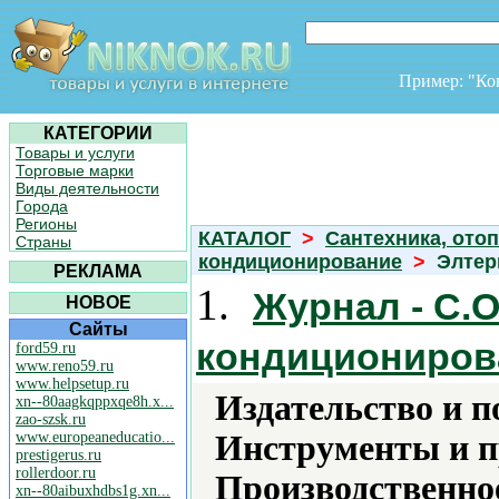
Пример: "К
КАТЕГОРИИ
Товары и услуги
Торговые марки
Виды деятельности
Города
Регионы
КАТАЛОГ
>
Сантехника, отоп
Страны
кондиционирование
>
Элтер
РЕКЛАМА
1.
Журнал - С.О
НОВОЕ
Сайты
кондициониров
ford59.ru
www.reno59.ru
www.helpsetup.ru
Издательство и 
xn--80aagkqppxqe8h.x...
zao-szsk.ru
www.europeaneducatio...
Инструменты и 
prestigerus.ru
rollerdoor.ru
Производственно
xn--80aibuxhdbs1g.xn...