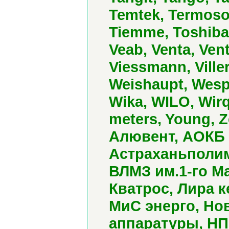
Temtek, Termos
Tiemme, Toshiba, 
Veab, Venta, Vent
Viessmann, Ville
Weishaupt, Wesp
Wika, WILO, Wir
meters, Young, 
Алювент, АОКБ
Астраханьполи
ВЛМЗ им.1-го М
Кватрос, Лира 
МиС энерго, Но
аппаратуры, НП