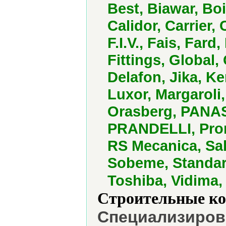
Best, Biawar, Bo
Calidor, Carrier,
F.I.V., Fais, Far
Fittings, Global
Delafon, Jika, K
Luxor, Margaroli,
Orasberg, PANASO
PRANDELLI, Prom
RS Mecanica, Sal
Sobeme, Standard
Toshiba, Vidima
Строительные ко
Специализирова