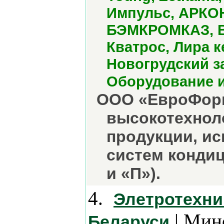
Импульс, АРКОН
БЭМКРОМКАЗ, ВЛ
Кватрос, Лира 
Новогрудский з
Оборудование и
ООО «ЕвроФорм
высокотехнол
продукции, и
систем конди
и «П»).
4.
Элетротехни
| Мин
Беларуси