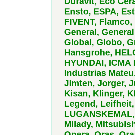
Duravit, Eco Cer
Ensto, ESPA, Estap
FIVENT, Flamco, 
General, General
Global, Globo, G
Hansgrohe, HELO
HYUNDAI, ICMA Ru
Industrias Mateu,
Jimten, Jorger, 
Kisan, Klinger,
Legend, Leifheit
LUGANSKEMAL, Lux
Milady, Mitsubish
Opera, Oras, Or