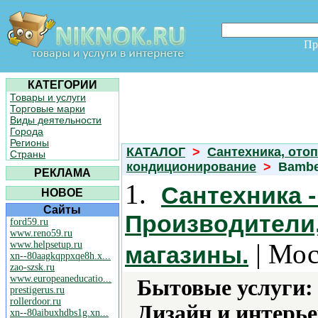
Пр
КАТЕГОРИИ
Товары и услуги
Торговые марки
Виды деятельности
Города
Регионы
КАТАЛОГ
>
Сантехника, отоп
Страны
кондиционирование
>
Bambe
РЕКЛАМА
1.
Сантехника 
НОВОЕ
Сайты
Производители,
ford59.ru
www.reno59.ru
| Мос
www.helpsetup.ru
магазины.
xn--80aagkqppxqe8h.x...
zao-szsk.ru
www.europeaneducatio...
Бытовые услуги:
prestigerus.ru
rollerdoor.ru
Дизайн и интерье
xn--80aibuxhdbs1g.xn...