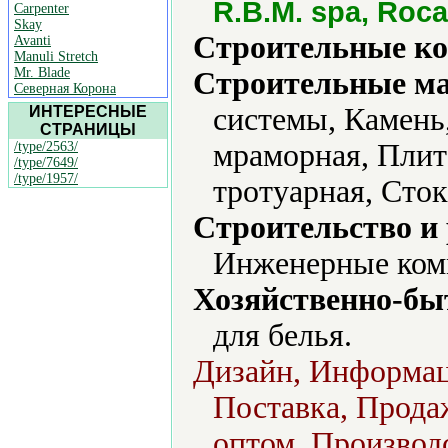
R.B.M. spa, Roca
Carpenter
Skay
Строительные ко
Avanti
Manuli Stretch
Mr. Blade
Строительные м
Северная Корона
системы, Камень
ИНТЕРЕСНЫЕ
СТРАНИЦЫ
мраморная, Плит
/type/2563/
/type/7649/
/type/1957/
тротуарная, Сто
Строительство и
Инженерные ком
Хозяйственно-бы
для белья.
Дизайн, Информац
Поставка, Продаж
оптом, Производс