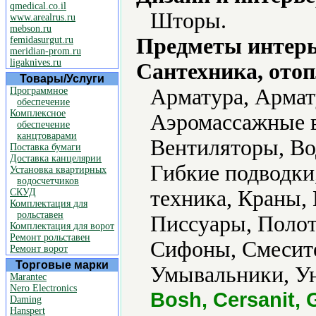
qmedical.co.il
Шторы.
www.arealrus.ru
mebson.ru
Предметы интерь
femidasurgut.ru
meridian-prom.ru
ligaknives.ru
Сантехника, отоп
Товары/Услуги
Арматура, Армат
Программное
обеспечение
Комплексное
Аэромассажные в
обеспечение
канцтоварами
Вентиляторы, Во
Поставка бумаги
Доставка канцелярии
Гибкие подводки
Установка квартирных
водосчетчиков
техника, Краны,
СКУД
Комплектация для
рольставен
Писсуары, Полот
Комплектация для ворот
Ремонт рольставен
Сифоны, Смесите
Ремонт ворот
Торговые марки
Умывальники, Ун
Marantec
Nero Electronics
Bosh, Cersanit, G
Daming
Hanspert