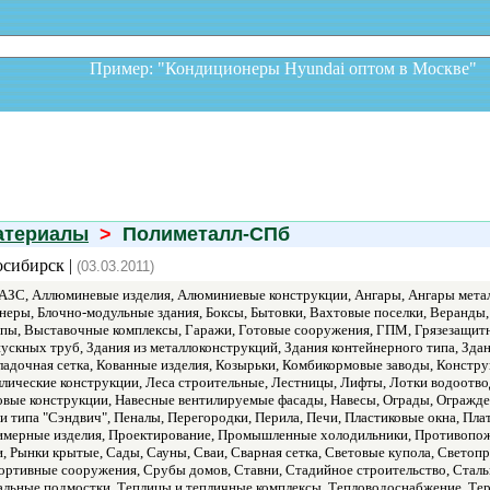
Пример: "Кондиционеры Hyundai оптом в Москв
атериалы
>
Полиметалл-СПб
осибирск |
(03.03.2011)
АЗС, Аллюминевые изделия, Алюминиевые конструкции, Ангары, Ангары металл
йнеры, Блочно-модульные здания, Боксы, Бытовки, Вахтовые поселки, Веранды,
ппы, Выставочные комплексы, Гаражи, Готовые сооружения, ГПМ, Грязезащит
ускных труб, Здания из металлоконструкций, Здания контейнерного типа, Зда
Кладочная сетка, Кованные изделия, Козырьки, Комбикормовые заводы, Конст
аллические конструкции, Леса строительные, Лестницы, Лифты, Лотки водоотв
ые конструкции, Навесные вентилируемые фасады, Навесы, Ограды, Огражде
и типа "Сэндвич", Пеналы, Перегородки, Перила, Печи, Пластиковые окна, П
имерные изделия, Проектирование, Промышленные холодильники, Противопож
ки, Рынки крытые, Сады, Сауны, Сваи, Сварная сетка, Световые купола, Свет
Спортивные сооружения, Срубы домов, Ставни, Стадийное строительство, Стал
альные подмостки, Теплицы и тепличные комплексы, Тепловодоснабжение, Тер