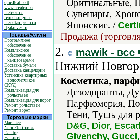
Оригинальные, П
qmedical.co.il
www.arealrus.ru
Сувениры, Хрон
mebson.ru
femidasurgut.ru
Японские. /
Cert
meridian-prom.ru
ligaknives.ru
Продажа (торговля
Товары/Услуги
Программное
обеспечение
2.
mawik - все
Комплексное
обеспечение
канцтоварами
Нижний Новгор
Поставка бумаги
Доставка канцелярии
Установка квартирных
Косметика, парф
водосчетчиков
СКУД
Дезодоранты, Ду
Комплектация для
рольставен
Комплектация для ворот
Парфюмерия, Под
Ремонт рольставен
Ремонт ворот
Тени, Тушь для р
Торговые марки
Marantec
D&G, Dior, Escada
Nero Electronics
Daming
Givenchy, Gucci
Hanspert