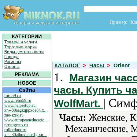
Пример: "К
КАТЕГОРИИ
Товары и услуги
Торговые марки
Виды деятельности
Города
Регионы
КАТАЛОГ
>
Часы
>
Orient
Страны
1.
РЕКЛАМА
Магазин час
НОВОЕ
часы. Купить ч
Сайты
ford59.ru
| Симф
WolfMart.
www.reno59.ru
www.helpsetup.ru
xn--80aagkqppxqe8h.x...
Часы:
Женские, К
zao-szsk.ru
www.europeaneducatio...
prestigerus.ru
Механические, М
rollerdoor.ru
xn--80aibuxhdbs1g.xn...