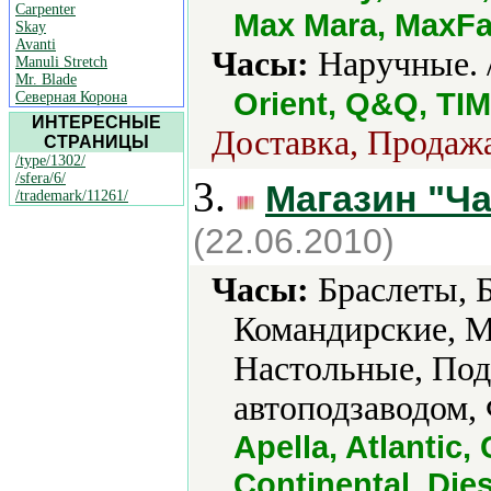
Carpenter
Max Mara, MaxFac
Skay
Avanti
Часы:
Наручные. 
Manuli Stretch
Mr. Blade
Orient, Q&Q, TIM
Северная Корона
ИНТЕРЕСНЫЕ
Доставка, Продажа
СТРАНИЦЫ
/type/1302/
/sfera/6/
3.
Магазин "Ч
/trademark/11261/
(22.06.2010)
Часы:
Браслеты, 
Командирские, М
Настольные, Под
автоподзаводом,
Apella, Atlantic,
Continental, Dies