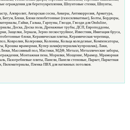
ые ограждения для берегоукрепления, Шпунтовые стенки, Шпунты,
тр, Алевролит, Ангарская сосна, Анкеры, Антикоррозия, Арматура,
н, Битум, Блоки, Блоки пенобетонные (газосиликатные), Болты, Бордюры,
териалы, Гайки, Галька, Гарпуны, Гвозди, Гвозди для Onduline,
ериалы, Доска, Доска пола, Дренажные трубы, ДСП, Европоддоны,
ки, Защелки, Зеркала, Зерно пескоструйное, Известняк, Имитация бруса,
итобетонные блоки, Керамическая плитка, Керамическая черепица,
со, Ковролин, Колеровки, Колонны, Кольца колодезные, Компенсаторы,
ты, Крошка мраморная, Купер шлак(купершлак/купрошлак), Лаки,
, Люки, Массивный пол, Мастики, МДФ, Металл, Металлические заборы,
 ограждения, Монтажная пена, Морилки, Мощение, Мрамор, Мраморная
аль, Пазогребневые плиты, Панели, Панели стеновые, Паркет, Паркетная
ли, Пиломатериалы, Пленка ПВХ для натяжных потолков.