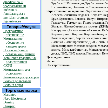
qmedical.co.il
Трубы в ППМ изоляции, Трубы железобе
www.arealrus.ru
Экономайзеры, Элеваторы, Энергетическ
mebson.ru
Строительные материалы:
Абразивные само
femidasurgut.ru
Асбестоцементные изделия, Асфальт, Асфа
meridian-prom.ru
Брус, Булыжник, Вагонка, Валун, Витраж
ligaknives.ru
Гелькоуты, Герметики, Гидроизоляция, 
Жалюзи, Железобетонные изделия (ЖБИ), 
Товары/Услуги
Инструмент, Искусственный камень, Кабе
Программное
Керамогранит, Кирпич, Кирпич облицово
обеспечение
Комплектующие, Короба электротехничес
Комплексное
Ламинат, Ламинированное ДСП, Ленты, Л
обеспечение
Металлопрокат, Металлосайдинг, Метал
канцтоварами
плитка, Мука карбонатная, Мягкая череп
Поставка бумаги
доска, ПВХ, ПВХ завесы, Пенопласт, Пен
Доставка канцелярии
Цветы, растения:
.
Установка квартирных
Часы:
.
водосчетчиков
Электротехника:
.
СКУД
Комплектация для
рольставен
Комплектация для ворот
Ремонт рольставен
Ремонт ворот
Торговые марки
Marantec
Nero Electronics
Daming
Hanspert