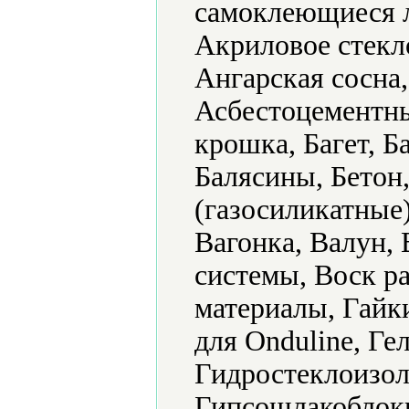
самоклеющиеся 
Акриловое стекл
Ангарская сосна
Асбестоцементны
крошка, Багет, Б
Балясины, Бетон
(газосиликатные
Вагонка, Валун,
системы, Воск р
материалы, Гайки
для Onduline, Ге
Гидростеклоизол
Гипсошлакоблоки