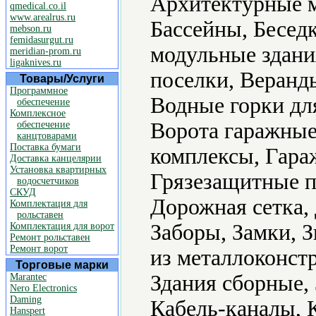
Архитектурные м
qmedical.co.il
www.arealrus.ru
Бассейны, Бесед
mebson.ru
femidasurgut.ru
модульные здани
meridian-prom.ru
ligaknives.ru
поселки, Веранд
Товары/Услуги
Программное
Водные горки для
обеспечение
Комплексное
Ворота гаражные
обеспечение
канцтоварами
Поставка бумаги
комплексы, Гара
Доставка канцелярии
Установка квартирных
Грязезащитные п
водосчетчиков
СКУД
Дорожная сетка
Комплектация для
рольставен
Заборы, Замки, 
Комплектация для ворот
Ремонт рольставен
Ремонт ворот
из металлоконстр
Торговые марки
Здания сборные,
Marantec
Nero Electronics
Daming
Кабель-каналы, 
Hanspert