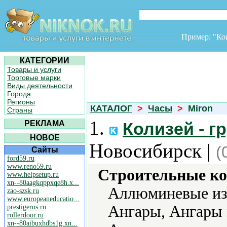
Пример: "К
КАТЕГОРИИ
Товары и услуги
Торговые марки
Виды деятельности
Города
Регионы
КАТАЛОГ
>
Часы
>
Miron
Страны
1.
РЕКЛАМА
Колизей - г
НОВОЕ
Новосибирск |
(
Сайты
ford59.ru
www.reno59.ru
Строительные ко
www.helpsetup.ru
xn--80aagkqppxqe8h.x...
Аллюминевые из
zao-szsk.ru
www.europeaneducatio...
Ангары, Ангары 
prestigerus.ru
rollerdoor.ru
xn--80aibuxhdbs1g.xn...