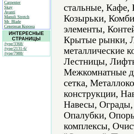
Carpenter
стальные, Кафе, 
Skay
Avanti
Козырьки, Комби
Manuli Stretch
Mr. Blade
элементы, Конте
Северная Корона
ИНТЕРЕСНЫЕ
Крытые рынки, Л
СТРАНИЦЫ
/type/3368/
металлические к
/type/2131-6/
/type/7988/
Лестницы, Лифты
Межкомнатные д
сетка, Металлок
конструкции, На
Навесы, Ограды,
Опалубки, Опор
комплексы, Очис