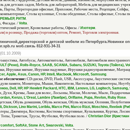
ель для детских садов, Мебель для лабораторий, Мебель для медицинских уч
ль, Парты, Перегородки офисные, Прихожие, Рабочие места, Рецепции, Сейфы, 
компьютерные, Столы кухонные, Столы обеденные, Столы офисные, Столы п
.
РЕМЬЕР, РИТМ
, Фасады. /
.
Volta
тический ремонт, Кровельные работы, Офисы. /
.
Изотерм
ля) в розницу, Продажа (торговля) оптом, Ремонт, Торговля электронная.
тиничной,директорской и детской мебели из Петербурга.Новинки оп
.spb.ru моб.связь 812-931-34-31
(01.10.2009)
оакустика, Автобусы, Автомагнитолы, Автомобили, Автомобили иностранного 
LT (Рено), Rolls-Royce, SAAB, SCANIA, Subaru, SUZUKI, Toyota (Тойота), V
ки, Игрушки мягкие, Игрушки надувные, Игрушки радиоуправляемые, Матрацы 
.
cer, Apple, Asus, Canon, HP, Intell, Macbook, Microsoft, Samsung
е обеспечение:
CD-диски, DVD, Flash, USB, Аксессуары, Акустические систе
ули памяти, Мониторы, Мыши, Накопители, Настольные компьютеры, Ноутбуки
ewoo, Dell, HP, HP Hewlett Packard, HTC, IBM, Lenovo, LG, Logitech, Samsung,
ли, Духи, Кремы, Лаки для волос, Лосьоны, Маски, Молочко, Мыло, Подарочны
.
ordan, Kenzo, L'Oreal, Lambre (Ламбре), Oriflame, Pupa, Revlon, Ruby Rose
етская, Обувь домашняя, Обувь женская, Обувь мужская, Осенняя, Полуботинки
i, Dickson, Lino Marini, Loriblu, Marco Pini, Marco Rizzi, Moschino, Reebok 
льтеры, Джемпера, Костюмы, Костюмы спортивные, Купальники, Куртки, Лоси
 Топы, Трикотаж, Трусы, Футболки, Футболки поло. /
Christian Dior (Кристиа
.
rcomfort, SoftAir, Stone Art, Swarovski, Volta
коративное оружие, Знаки зодиака, Значки, Золото, Календари, Картины, Кни