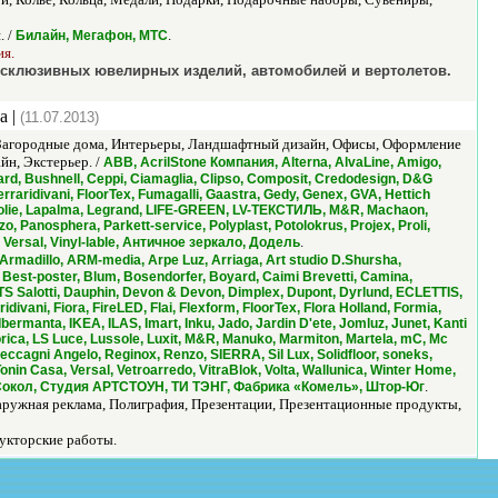
. /
.
Билайн, Мегафон, МТС
ия.
эксклюзивных ювелирных изделий, автомобилей и вертолетов.
а |
(11.07.2013)
, Загородные дома, Интерьеры, Ландшафтный дизайн, Офисы, Оформление
йн, Экстерьер. /
ABB, AcrilStone Компания, Alterna, AlvaLine, Amigo,
ard, Bushnell, Ceppi, Ciamaglia, Clipso, Composit, Credodesign, D&G
erraridivani, FloorTex, Fumagalli, Gaastra, Gedy, Genex, GVA, Hettich
ackfolie, Lapalma, Legrand, LIFE-GREEN, LV-ТЕКСТИЛЬ, M&R, Machaon,
o, Panosphera, Parkett-service, Polyplast, Potolokrus, Projex, Proli,
.
, Versal, Vinyl-lable, Античное зеркало, Додель
, Armadillo, ARM-media, Arpe Luz, Arriaga, Art studio D.Shursha,
, Best-poster, Blum, Bosendorfer, Boyard, Caimi Brevetti, Camina,
CTS Salotti, Dauphin, Devon & Devon, Dimplex, Dupont, Dyrlund, ECLETTIS,
ivani, Fiora, FireLED, Flai, Flexform, FloorTex, Flora Holland, Formia,
ermanta, IKEA, ILAS, Imart, Inku, Jado, Jardin D'ete, Jomluz, Junet, Kanti
orica, LS Luce, Lussole, Luxit, M&R, Manuko, Marmiton, Martela, mC, Mc
eccagni Angelo, Reginox, Renzo, SIERRA, Sil Lux, Solidfloor, soneks,
onin Casa, Versal, Vetroarredo, VitraBlok, Volta, Wallunica, Winter Home,
.
, Сокол, Студия АРТСТОУН, ТИ ТЭНГ, Фабрика «Комель», Штор-Юг
аружная реклама, Полиграфия, Презентации, Презентационные продукты,
укторские работы.