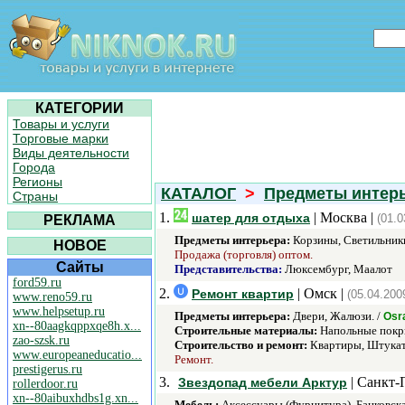
КАТЕГОРИИ
Товары и услуги
Торговые марки
Виды деятельности
Города
Регионы
КАТАЛОГ
>
Предметы интер
Страны
1.
| Москва |
шатер для отдыха
(01.0
РЕКЛАМА
Предметы интерьера:
Корзины, Светильники
НОВОЕ
Продажа (торговля) оптом.
Сайты
Представительства:
Люксембург, Маалот
ford59.ru
2.
| Омск |
Ремонт квартир
(05.04.200
www.reno59.ru
www.helpsetup.ru
Предметы интерьера:
Двери, Жалюзи. /
Osr
xn--80aagkqppxqe8h.x...
Строительные материалы:
Напольные покры
zao-szsk.ru
Строительство и ремонт:
Квартиры, Штукат
www.europeaneducatio...
Ремонт.
prestigerus.ru
3.
| Санкт-
Звездопад мебели Арктур
rollerdoor.ru
xn--80aibuxhdbs1g.xn...
Мебель:
Аксессуары (Фурнитура), Банковска