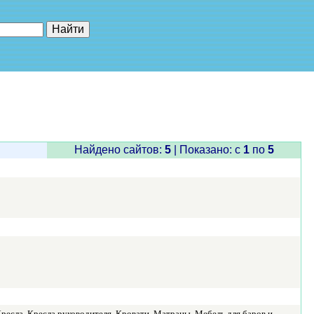
е"
Найдено сайтов:
5
| Показано: c
1
по
5
ресла, Кресла руководителя, Кровати, Матрацы, Мебель для баров и