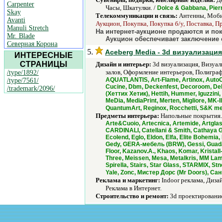
Carpenter
Часы, Шкатулки. /
Dolce & Gabbana, Pierr
Skay
Телекоммуникации и связь:
Антенны, Мобил
Avanti
Аукцион, Покупка, Покупка б/у, Поставка, Пр
Manuli Stretch
На интернет-аукционе продаются и по
Mr. Blade
Аукцион обеспечивает заключение 
Северная Корона
5.
Aceberg Media - 3d визуализация
ИНТЕРЕСНЫЕ
СТРАНИЦЫ
Дизайн и интерьер:
3d визуализация, Визуал
залов, Оформление интерьеров, Полиграф
/type/1892/
AQUATLANTIS, Art-Flame, Artinox, AutoCAD
/type/7561/
Cucine, Dbm, Deckenfest, Decoroom, Dekora
/trademark/2096/
(Хеттих Хетик), Hettih, Hummer, Iguzzini
MeDia, MediaPrint, Merten, Migliore, MK-I
QuantumArt, Reginox, Rocchetti, S&K mebe
Предметы интерьера:
Напольные покрытия.
Arte&Cuoio, Artecnica, Artemide, Artglas
CARDINALI, Catellani & Smith, Cathaya Gr
Ecolend, Eglo, Eldon, Elfa, Elite Bohemia
Gedy, GERA-мебель (BRW), Gessi, Guadarte
Floor, Kazanov.A., Khaos, Komar, Kristal
Three, Meissen, Mesa, Metalkris, MM Lamp
Spirella, Stairs, Star Glass, STARMIX, St
Yale, Zonc, Мистер Дорс (Mr Doors), 
Реклама и маркетинг:
Indoor реклама, Диза
Реклама в Интернет.
Строительство и ремонт:
3d проектирование