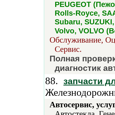
PEUGEOT (Пежо)
Rolls-Royce, S
Subaru, SUZUKI,
Volvo, VOLVO (
Обслуживание, Оце
Сервис.
Полная проверк
диагностик а
88.
запчасти д
Железнодорожн
Автосервис, услу
Автостекла, Ген