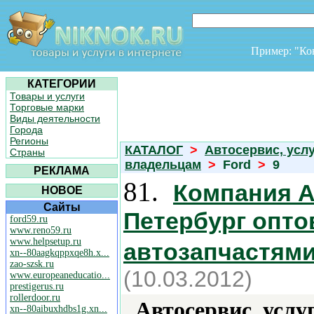
Пример: "К
КАТЕГОРИИ
Товары и услуги
Торговые марки
Виды деятельности
Города
Регионы
КАТАЛОГ
>
Автосервис, усл
Страны
владельцам
>
Ford
>
9
РЕКЛАМА
81.
Компания А
НОВОЕ
Сайты
Петербург опто
ford59.ru
www.reno59.ru
www.helpsetup.ru
автозапчастям
xn--80aagkqppxqe8h.x...
zao-szsk.ru
(10.03.2012)
www.europeaneducatio...
prestigerus.ru
rollerdoor.ru
Автосервис, услу
xn--80aibuxhdbs1g.xn...