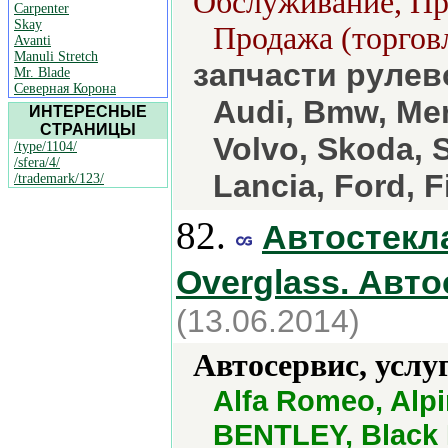
Обслуживание, Про
Carpenter
Skay
Продажа (торговл
Avanti
Manuli Stretch
запчасти рулев
Mr. Blade
Северная Корона
Audi, Bmw, Me
ИНТЕРЕСНЫЕ
СТРАНИЦЫ
Volvo, Skoda, 
/type/1104/
/sfera/4/
Lancia, Ford, F
/trademark/123/
82.
Автостекла
Overglass. Авто
(13.06.2014)
Автосервис, услу
Alfa Romeo, Alpi
BENTLEY, Black