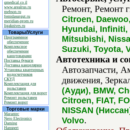
qmedical.co.il
Ремонт, Ремонт г
www.arealrus.ru
mebson.ru
femidasurgut.ru
Citroen, Daewoo
meridian-prom.ru
ligaknives.ru
Hyundai, Infinit
Товары/Услуги
Mitsubishi, Niss
Программное
обеспечение
Suzuki, Toyota, 
Комплексное
обеспечение
канцтоварами
Автотехника и с
Поставка бумаги
Доставка канцелярии
Автозапчасти, А
Установка квартирных
водосчетчиков
движения, Зерка
СКУД
Комплектация для
(Ауди), BMW, Che
рольставен
Комплектация для ворот
Ремонт рольставен
Citroen, FIAT, 
Ремонт ворот
NISSAN (Ниссан
Торговые марки
Marantec
.
Volvo
Nero Electronics
Daming
Hanspert