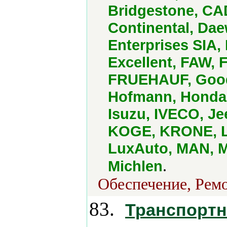
Bridgestone, CAD
Continental, Dae
Enterprises SIA,
Excellent, FAW,
FRUEHAUF, Goody
Hofmann, Honda,
Isuzu, IVECO, Je
KOGE, KRONE, La
LuxAuto, MAN, M
.
Michlen
Обеспечение, Ремо
83.
Транспортн