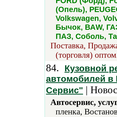
FORD (Форд), Fo
(Опель), PEUGEO
Volkswagen, Vo
Бычок, ВАW, ГАЗ
ПАЗ, Соболь, Та
Поставка, Продажа
(торговля) оптом
84.
Кузовной р
автомобилей в 
| Новос
Сервис"
Автосервис, услу
пленка, Востано