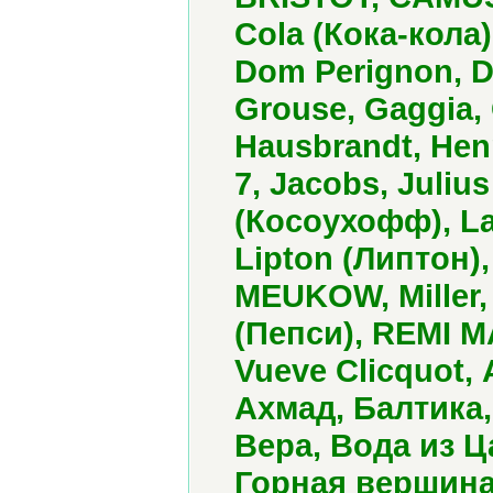
Cola (Кока-кола)
Dom Perignon, 
Grouse, Gaggia,
Hausbrandt, Henn
7, Jacobs, Juliu
(Косоухофф), La
Lipton (Липтон)
MEUKOW, Miller,
(Пепси), REMI MA
Vueve Clicquot,
Ахмад, Балтика,
Вера, Вода из 
Горная вершина,