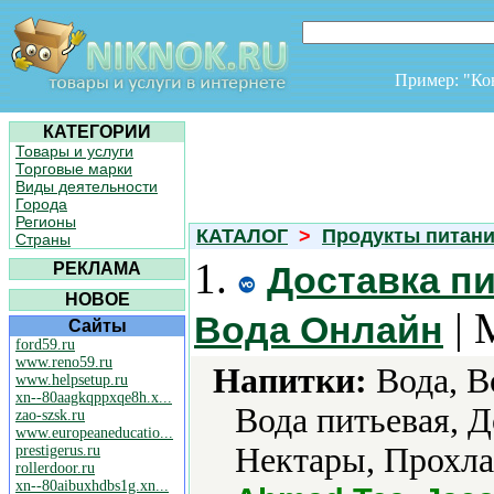
Пример: "К
КАТЕГОРИИ
Товары и услуги
Торговые марки
Виды деятельности
Города
Регионы
КАТАЛОГ
>
Продукты питан
Страны
1.
РЕКЛАМА
Доставка пи
НОВОЕ
| 
Вода Онлайн
Сайты
ford59.ru
www.reno59.ru
Напитки:
Вода, В
www.helpsetup.ru
xn--80aagkqppxqe8h.x...
Вода питьевая, 
zao-szsk.ru
www.europeaneducatio...
Нектары, Прохла
prestigerus.ru
rollerdoor.ru
xn--80aibuxhdbs1g.xn...