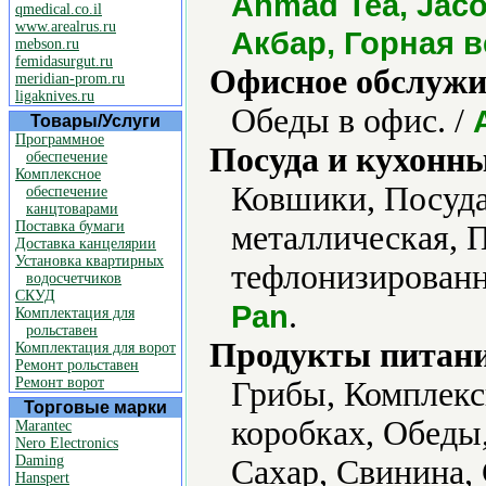
Ahmad Tea, Jacob
qmedical.co.il
www.arealrus.ru
Акбар, Горная 
mebson.ru
femidasurgut.ru
Офисное обслужи
meridian-prom.ru
ligaknives.ru
Обеды в офис. /
Товары/Услуги
Программное
Посуда и кухонн
обеспечение
Комплексное
Ковшики, Посуда
обеспечение
канцтоварами
Поставка бумаги
металлическая, 
Доставка канцелярии
Установка квартирных
тефлонизированн
водосчетчиков
СКУД
.
Pan
Комплектация для
рольставен
Продукты питани
Комплектация для ворот
Ремонт рольставен
Ремонт ворот
Грибы, Комплекс
Торговые марки
коробках, Обеды
Marantec
Nero Electronics
Daming
Сахар, Свинина,
Hanspert