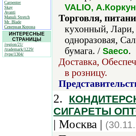
Carpenter
VALIO, А.Корку
Skay
Avanti
Торговля, питани
Manuli Stretch
Mr. Blade
кухонный, Лари,
Северная Корона
ИНТЕРЕСНЫЕ
одноразовая, Са
СТРАНИЦЫ
/region/21/
бумага. /
.
Saeco
/trademark/1229/
/type/1304/
Доставка, Обеспеч
в розницу.
Представительст
2.
КОНДИТЕРСК
СИГАРЕТЫ ОПТОМ 
| Москва |
(30.11