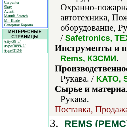
Carpenter
Охранно-пожарна
Skay
Avanti
автотехника, По
Manuli Stretch
Mr. Blade
оборудование, Р
Северная Корона
ИНТЕРЕСНЫЕ
/
Safetronics, 
СТРАНИЦЫ
/city/29-2/
Инструменты и 
/type/3099-2/
/type/3124/
.
Rems, КЗСМИ
Производственно
Рукава. /
KATO, 
Сырье и материа
Рукава.
Поставка, Продажа
3.
REMS (РЕМС)