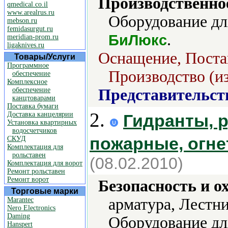
Производственно
qmedical.co.il
www.arealrus.ru
Оборудование для
mebson.ru
femidasurgut.ru
.
БиЛюкс
meridian-prom.ru
ligaknives.ru
Оснащение, Постав
Товары/Услуги
Программное
Производство (из
обеспечение
Комплексное
обеспечение
Представительст
канцтоварами
Поставка бумаги
2.
Доставка канцелярии
Гидранты, 
Установка квартирных
водосчетчиков
пожарные, огн
СКУД
Комплектация для
рольставен
(08.02.2010)
Комплектация для ворот
Ремонт рольставен
Ремонт ворот
Безопасность и о
Торговые марки
арматура, Лестн
Marantec
Nero Electronics
Daming
Оборудование дл
Hanspert