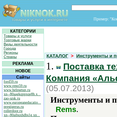
Пример: "К
КАТЕГОРИИ
Товары и услуги
Торговые марки
Виды деятельности
Города
Регионы
КАТАЛОГ
>
Инструменты и 
Страны
1.
РЕКЛАМА
Поставка те
НОВОЕ
Компания «Аль
Сайты
ford59.ru
(05.07.2013)
www.reno59.ru
www.helpsetup.ru
xn--80aagkqppxqe8h.x...
Инструменты и 
zao-szsk.ru
www.europeaneducatio...
prestigerus.ru
.
Rems
rollerdoor.ru
xn--80aibuxhdbs1g.xn...