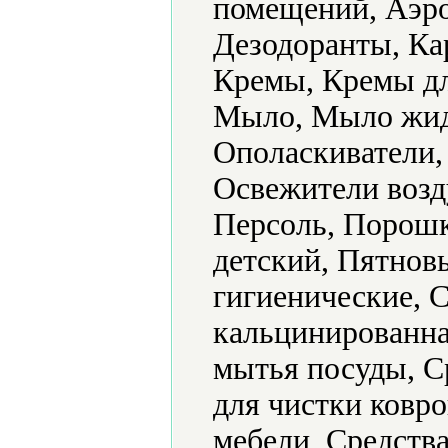
помещений, Аэро
Дезодоранты, Ка
Кремы, Кремы дл
Мыло, Мыло жид
Ополаскиватели,
Освежители возд
Персоль, Порош
детский, Пятнов
гигиенические, 
кальцинированна
мытья посуды, С
для чистки ковро
мебели, Средства