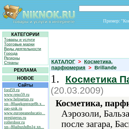
Пример: "К
КАТЕГОРИИ
Товары и услуги
Торговые марки
Виды деятельности
Города
Регионы
КАТАЛОГ
>
Косметика,
Страны
парфюмерия
>
Brillande
РЕКЛАМА
1.
Косметика 
НОВОЕ
Сайты
(20.03.2009)
ford59.ru
www.reno59.ru
www.helpsetup.ru
Косметика, парф
xn--80aagkqppxqe8h.x...
zao-szsk.ru
Аэрозоли, Бальз
www.europeaneducatio...
prestigerus.ru
после загара, Бас
rollerdoor.ru
xn--80aibuxhdbs1g.xn...