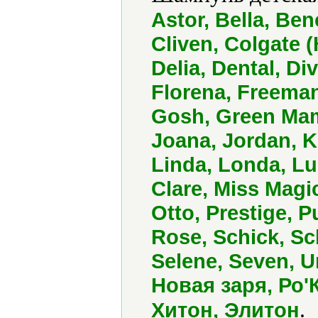
Astor, Bella, Ben
Cliven, Colgate (
Delia, Dental, Di
Florena, Freeman
Gosh, Green Mam
Joana, Jordan, Ki
Linda, Londa, L
Clare, Miss Magi
Otto, Prestige, 
Rose, Schick, S
Selene, Seven, Un
Новая заря, Ро'
.
Хитон, Элитон