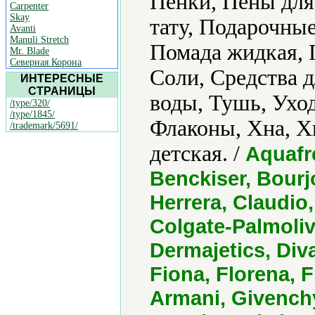
Пенки, Пены для
Carpenter
Skay
тату, Подарочные
Avanti
Manuli Stretch
Помада жидкая, 
Mr. Blade
Северная Корона
Соли, Средства д
ИНТЕРЕСНЫЕ
СТРАНИЦЫ
воды, Тушь, Уход
/type/320/
/type/1845/
Флаконы, Хна, Х
/trademark/5691/
детская. /
Aquafre
Benckiser, Bourjo
Herrera, Claudio,
Colgate-Palmolive
Dermajetics, Diva
Fiona, Florena, F
Armani, Givench