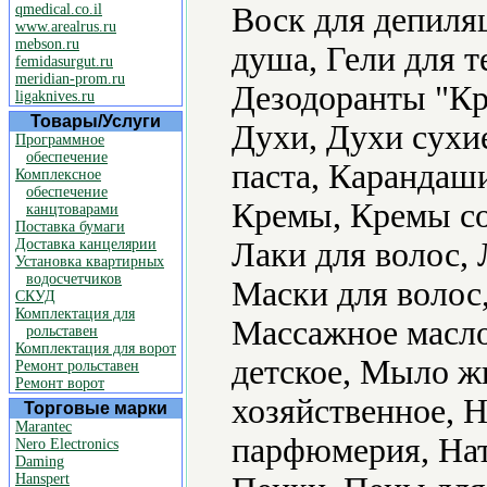
qmedical.co.il
Воск для депиляц
www.arealrus.ru
mebson.ru
душа, Гели для т
femidasurgut.ru
meridian-prom.ru
Дезодоранты "Кр
ligaknives.ru
Товары/Услуги
Духи, Духи сухие
Программное
обеспечение
паста, Карандаши
Комплексное
обеспечение
Кремы, Кремы с
канцтоварами
Поставка бумаги
Доставка канцелярии
Лаки для волос, 
Установка квартирных
водосчетчиков
Маски для волос,
СКУД
Комплектация для
Массажное масл
рольставен
Комплектация для ворот
детское, Мыло ж
Ремонт рольставен
Ремонт ворот
хозяйственное, 
Торговые марки
Marantec
парфюмерия, Нат
Nero Electronics
Daming
Hanspert