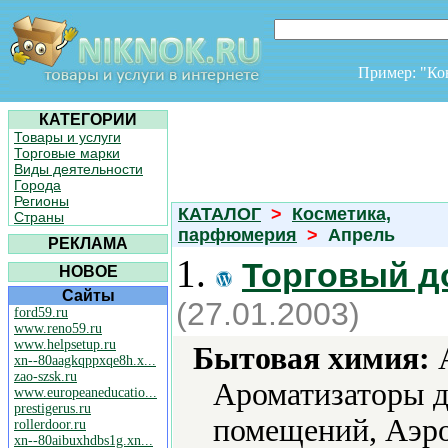
Пример: "К
КАТЕГОРИИ
Товары и услуги
Торговые марки
Виды деятельности
Города
Регионы
КАТАЛОГ
>
Косметика,
Страны
парфюмерия
>
Апрель
РЕКЛАМА
1.
Торговый д
НОВОЕ
Сайты
(27.01.2003)
ford59.ru
www.reno59.ru
www.helpsetup.ru
Бытовая химия:
А
xn--80aagkqppxqe8h.x...
zao-szsk.ru
Ароматизаторы д
www.europeaneducatio...
prestigerus.ru
помещений, Аэро
rollerdoor.ru
xn--80aibuxhdbs1g.xn...