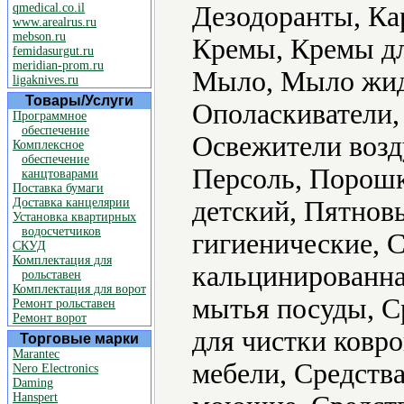
qmedical.co.il
Дезодоранты, Ка
www.arealrus.ru
mebson.ru
Кремы, Кремы дл
femidasurgut.ru
meridian-prom.ru
Мыло, Мыло жид
ligaknives.ru
Товары/Услуги
Ополаскиватели,
Программное
обеспечение
Освежители возд
Комплексное
обеспечение
Персоль, Порош
канцтоварами
Поставка бумаги
Доставка канцелярии
детский, Пятнов
Установка квартирных
водосчетчиков
гигиенические, 
СКУД
Комплектация для
кальцинированна
рольставен
Комплектация для ворот
мытья посуды, С
Ремонт рольставен
Ремонт ворот
для чистки ковро
Торговые марки
Marantec
мебели, Средства
Nero Electronics
Daming
Hanspert