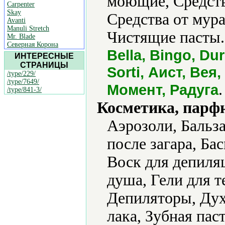
моющие, Средства
Carpenter
Skay
Средства от мура
Avanti
Manuli Stretch
Чистящие пасты.
Mr. Blade
Северная Корона
Bella, Bingo, Dur
ИНТЕРЕСНЫЕ
СТРАНИЦЫ
Sorti, Аист, Вея
/type/229/
/type/7649/
.
Момент, Радуга
/type/841-3/
Косметика, парф
Аэрозоли, Бальз
после загара, Бас
Воск для депиляц
душа, Гели для т
Депиляторы, Дух
лака, Зубная пас