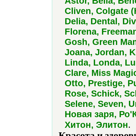
Astor, Bella, Ben
Cliven, Colgate (
Delia, Dental, Di
Florena, Freeman
Gosh, Green Mam
Joana, Jordan, Ki
Linda, Londa, L
Clare, Miss Magi
Otto, Prestige, 
Rose, Schick, S
Selene, Seven, Un
Новая заря, Ро'
.
Хитон, Элитон
Красота и здоров