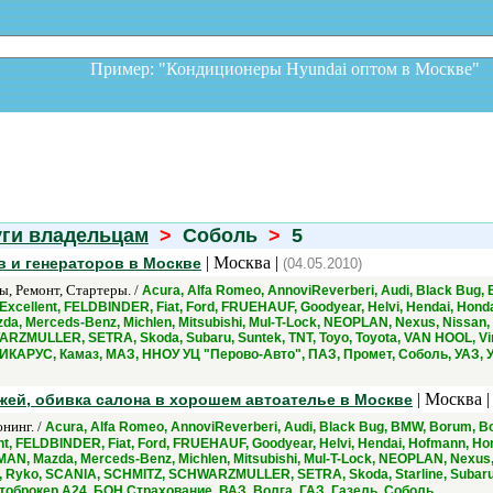
Пример: "Кондиционеры Hyundai оптом в Москв
уги владельцам
>
Соболь
>
5
| Москва |
в и генераторов в Москве
(04.05.2010)
, Ремонт, Стартеры. /
Acura, Alfa Romeo, AnnoviReverberi, Audi, Black Bug, B
 Excellent, FELDBINDER, Fiat, Ford, FRUEHAUF, Goodyear, Helvi, Hendai, Honda
zda, Merceds-Benz, Michlen, Mitsubishi, Mul-T-Lock, NEOPLAN, Nexus, Nissan,
RZMULLER, SETRA, Skoda, Subaru, Suntek, TNT, Toyo, Toyota, VAN HOOL, Vin
, ИКАРУС, Камаз, МАЗ, ННОУ УЦ "Перово-Авто", ПАЗ, Промет, Соболь, УАЗ, 
| Москва 
жей, обивка салона в хорошем автоателье в Москве
нинг. /
Acura, Alfa Romeo, AnnoviReverberi, Audi, Black Bug, BMW, Borum, Bos
nt, FELDBINDER, Fiat, Ford, FRUEHAUF, Goodyear, Helvi, Hendai, Hofmann, Hond
MAN, Mazda, Merceds-Benz, Michlen, Mitsubishi, Mul-T-Lock, NEOPLAN, Nexus,
d, Ryko, SCANIA, SCHMITZ, SCHWARZMULLER, SETRA, Skoda, Starline, Subaru, S
.
втоброкер А24, БОН Страхование, ВАЗ, Волга, ГАЗ, Газель, Соболь