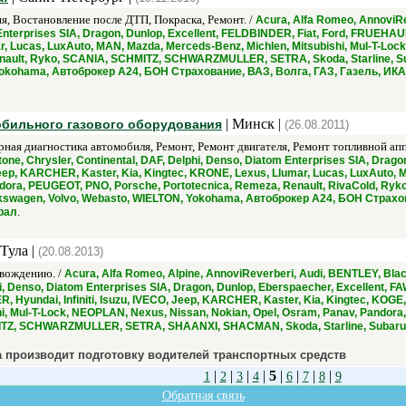
, Востановление после ДТП, Покраска, Ремонт. /
Acura, Alfa Romeo, AnnoviRe
Enterprises SIA, Dragon, Dunlop, Excellent, FELDBINDER, Fiat, Ford, FRUEHAUF,
r, Lucas, LuxAuto, MAN, Mazda, Merceds-Benz, Michlen, Mitsubishi, Mul-T-Lo
nault, Ryko, SCANIA, SCHMITZ, SCHWARZMULLER, SETRA, Skoda, Starline, Subar
Yokohama, Автоброкер А24, БОН Страхование, ВАЗ, Волга, ГАЗ, Газель, ИК
| Минск |
обильного газового оборудования
(26.08.2011)
ая диагностика автомобиля, Ремонт, Ремонт двигателя, Ремонт топливной ап
ne, Chrysler, Continental, DAF, Delphi, Denso, Diatom Enterprises SIA, Drago
, Jeep, KARCHER, Kaster, Kia, Kingtec, KRONE, Lexus, Llumar, Lucas, LuxAuto,
andora, PEUGEOT, PNO, Porsche, Portotecnica, Remeza, Renault, RivaCold, R
, Volkswagen, Volvo, Webasto, WIELTON, Yokohama, Автоброкер А24, БОН Стра
.
рал
 Тула |
(20.08.2013)
вождению. /
Acura, Alfa Romeo, Alpine, AnnoviReverberi, Audi, BENTLEY, Bla
hi, Denso, Diatom Enterprises SIA, Dragon, Dunlop, Eberspaecher, Excellent,
Hyundai, Infiniti, Isuzu, IVECO, Jeep, KARCHER, Kaster, Kia, Kingtec, KOGE
hi, Mul-T-Lock, NEOPLAN, Nexus, Nissan, Nokian, Opel, Osram, Panav, Pand
ITZ, SCHWARZMULLER, SETRA, SHAANXI, SHACMAN, Skoda, Starline, Subaru, Su
 производит подготовку водителей транспортных средств
|
|
|
|
5
|
|
|
|
1
2
3
4
6
7
8
9
Обратная связь