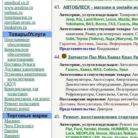
qmedical.co.il
43.
АВТОБЛЕСК - магазин и онлайн ж
www.arealrus.ru
mebson.ru
Автосервис, услуги владельцам:
Тонировоч
femidasurgut.ru
Jeep, Kia, Land Rover, Lexus, Mazda, Me
meridian-prom.ru
Yokohama, ВАЗ, Волга, ГАЗ, Газель, Ив
ligaknives.ru
Автотехника и сопутствующие товары:
Авт
зажигания, Рамки для номерных знаков, С
Товары/Услуги
Solid, Toyota (Тойота), Лада (Жигули), 
Программное
Гарантия, Доставка, Заказы, Информация, Пр
обеспечение
Представительства:
Владикавказ
Комплексное
обеспечение
44.
Запчасти Паз Маз Камаз Краз Ур
канцтоварами
Поставка бумаги
Автосервис, услуги владельцам:
Автозапчас
Доставка канцелярии
.
Газель, Камаз, МАЗ, Соболь, Урал
Установка квартирных
Автотехника и сопутствующие товары:
Авт
водосчетчиков
Аккумуляторы, Аксессуары, Амортизаторы
СКУД
Диагностическое оборудование, Диодные
Комплектация для
Покрасочное оборудование, Полуприцепы
рольставен
Рефрижераторы, Самосвалы, Свечи, Седел
Комплектация для ворот
Пассажирские перевозки:
Аренда автомобил
Ремонт рольставен
Доставка, Консультации, Обслуживание, Прод
Ремонт ворот
Представительства:
Дмитров
Торговые марки
45.
Ремонт, восстановление стартеро
Marantec
Автосервис, услуги владельцам:
Ремонт ген
Nero Electronics
Fiat, Ford, Hendai, Honda, HUMMER, Hyund
Daming
Lock, NEOPLAN, Nexus, Nissan, Nokian,
Hanspert
SCHWARZMULLER, Skoda, Starline, Subaru