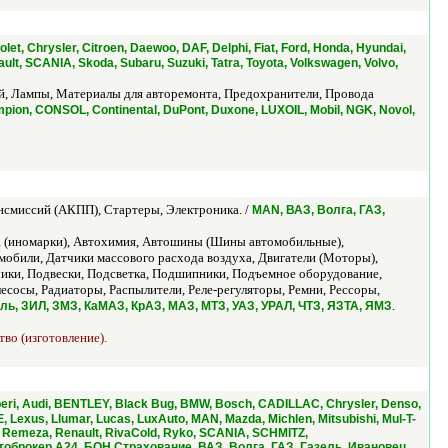
t, Chrysler, Citroen, Daewoo, DAF, Delphi, Fiat, Ford, Honda, Hyundai,
t, SCANIA, Skoda, Subaru, Suzuki, Tatra, Toyota, Volkswagen, Volvo,
й, Лампы, Материалы для авторемонта, Предохранители, Провода
ampion, CONSOL, Continental, DuPont, Duxone, LUXOIL, Mobil, NGK, Novol,
нсмиссий (АКПП), Стартеры, Электроника. /
MAN, ВАЗ, Волга, ГАЗ,
а (иномарки), Автохимия, Автошины (Шины автомобильные),
мобили, Датчики массового расхода воздуха, Двигатели (Моторы),
чики, Подвески, Подсветка, Подшипники, Подъемное оборудование,
осы, Радиаторы, Распылители, Реле-регуляторы, Ремни, Рессоры,
.
зель, ЗИЛ, ЗМЗ, КаМАЗ, КрАЗ, МАЗ, МТЗ, УАЗ, УРАЛ, ЧТЗ, ЯЗТА, ЯМЗ
во (изготовление).
eri, Audi, BENTLEY, Black Bug, BMW, Bosch, CADILLAC, Chrysler, Denso,
, Lexus, Llumar, Lucas, LuxAuto, MAN, Mazda, Michlen, Mitsubishi, Mul-T-
 Remeza, Renault, RivaCold, Ryko, SCANIA, SCHMITZ,
Автоброкер А24, БОН Страхование, ВАЗ, Волга, ГАЗ, Газель, Ивановец,