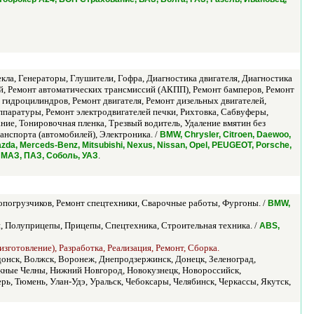
ла, Генераторы, Глушители, Гофра, Диагностика двигателя, Диагностика
й, Ремонт автоматических трансмиссий (АКПП), Ремонт бамперов, Ремонт
 гидроцилиндров, Ремонт двигателя, Ремонт дизельных двигателей,
ппаратуры, Ремонт электродвигателей печки, Рихтовка, Сабвуферы,
ние, Тонировочная пленка, Трезвый водитель, Удаление вмятин без
анспорта (автомобилей), Электроника. /
BMW, Chrysler, Citroen, Daewoo,
azda, Merceds-Benz, Mitsubishi, Nexus, Nissan, Opel, PEUGEOT, Porsche,
.
, МАЗ, ПАЗ, Соболь, УАЗ
опогрузчиков, Ремонт спецтехники, Сварочные работы, Фургоны. /
BMW,
, Полуприцепы, Прицепы, Спецтехника, Строительная техника. /
ABS,
зготовление), Разработка, Реализация, Ремонт, Сборка.
донск, Волжск, Воронеж, Днепродзержинск, Донецк, Зеленоград,
ежные Челны, Нижний Новгород, Новокузнецк, Новороссийск,
рь, Тюмень, Улан-Удэ, Уральск, Чебоксары, Челябинск, Черкассы, Якутск,