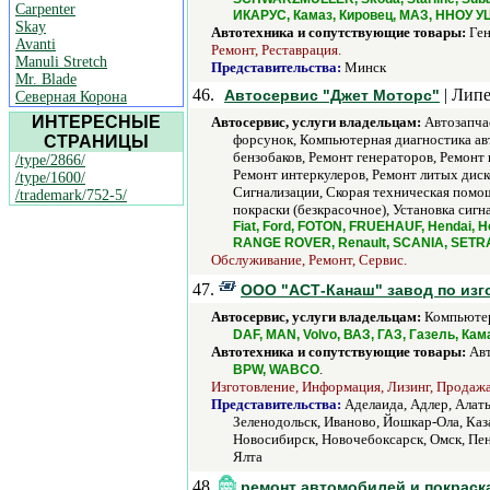
Carpenter
ИКАРУС, Камаз, Кировец, МАЗ, ННОУ УЦ
Skay
Автотехника и сопутствующие товары:
Ген
Avanti
Ремонт, Реставрация.
Manuli Stretch
Представительства:
Минск
Mr. Blade
46.
| Липе
Автосервис "Джет Моторс"
Северная Корона
ИНТЕРЕСНЫЕ
Автосервис, услуги владельцам:
Автозапчас
форсунок, Компьютерная диагностика ав
СТРАНИЦЫ
бензобаков, Ремонт генераторов, Ремонт
/type/2866/
Ремонт интеркулеров, Ремонт литых диск
/type/1600/
Сигнализации, Скорая техническая помощ
/trademark/752-5/
покраски (безкрасочное), Установка сиг
Fiat, Ford, FOTON, FRUEHAUF, Hendai, Ho
RANGE ROVER, Renault, SCANIA, SETRA, 
Обслуживание, Ремонт, Сервис.
47.
ООО "АСТ-Канаш" завод по изг
Автосервис, услуги владельцам:
Компьютерн
DAF, MAN, Volvo, ВАЗ, ГАЗ, Газель, Кам
Автотехника и сопутствующие товары:
Авт
.
BPW, WABCO
Изготовление, Информация, Лизинг, Продажа 
Представительства:
Аделаида, Адлер, Алаты
Зеленодольск, Иваново, Йошкар-Ола, Каз
Новосибирск, Новочебоксарск, Омск, Пенз
Ялта
48.
ремонт автомобилей и покраск