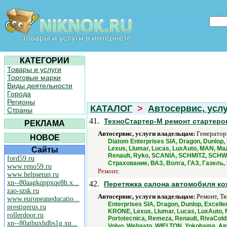
КАТЕГОРИИ
Товары и услуги
Торговые марки
Виды деятельности
Города
Регионы
КАТАЛОГ
>
Автосервис, усл
Страны
41.
ТехноСтартер-М ремонт стартеро
РЕКЛАМА
Автосервис, услуги владельцам:
Генераторы
НОВОЕ
Diatom Enterprises SIA, Dragon, Dunlop,
Lexus, Llumar, Lucas, LuxAuto, MAN, Ma
Сайты
Renault, Ryko, SCANIA, SCHMITZ, SCHWA
ford59.ru
Страхование, ВАЗ, Волга, ГАЗ, Газель
www.reno59.ru
Ремонт.
www.helpsetup.ru
xn--80aagkqppxqe8h.x...
42.
Перетяжка салона автомобиля ко
zao-szsk.ru
Автосервис, услуги владельцам:
Ремонт, Тю
www.europeaneducatio...
Enterprises SIA, Dragon, Dunlop, Excelle
prestigerus.ru
KRONE, Lexus, Llumar, Lucas, LuxAuto, 
rollerdoor.ru
Portotecnica, Remeza, Renault, RivaCol
xn--80aibuxhdbs1g.xn...
Volvo, Webasto, WIELTON, Yokohama, А