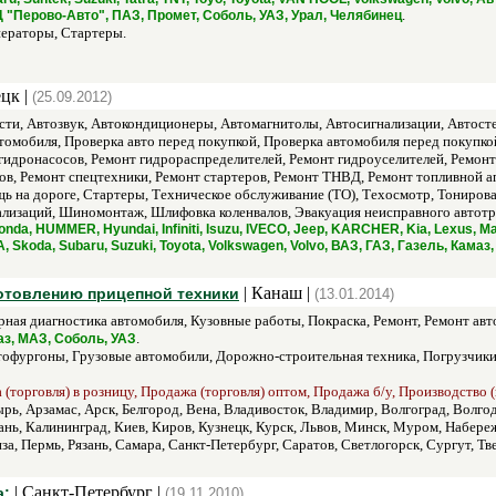
.
 "Перово-Авто", ПАЗ, Промет, Соболь, УАЗ, Урал, Челябинец
ераторы, Стартеры.
цк |
(25.09.2012)
ти, Автозвук, Автокондиционеры, Автомагнитолы, Автосигнализации, Автостек
томобиля, Проверка авто перед покупкой, Проверка автомобиля перед покупко
 гидронасосов, Ремонт гидрораспределителей, Ремонт гидроуселителей, Ремонт
ов, Ремонт спецтехники, Ремонт стартеров, Ремонт ТНВД, Ремонт топливной а
ь на дороге, Стартеры, Техническое обслуживание (ТО), Техосмотр, Тонирова
нализаций, Шиномонтаж, Шлифовка коленвалов, Эвакуация неисправного автотр
nda, HUMMER, Hyundai, Infiniti, Isuzu, IVECO, Jeep, KARCHER, Kia, Lexus, M
Skoda, Subaru, Suzuki, Toyota, Volkswagen, Volvo, ВАЗ, ГАЗ, Газель, Камаз
| Канаш |
отовлению прицепной техники
(13.01.2014)
ая диагностика автомобиля, Кузовные работы, Покраска, Ремонт, Ремонт авт
.
аз, МАЗ, Соболь, УАЗ
офургоны, Грузовые автомобили, Дорожно-строительная техника, Погрузчики
(торговля) в розницу, Продажа (торговля) оптом, Продажа б/у, Производство (и
рь, Арзамас, Арск, Белгород, Вена, Владивосток, Владимир, Волгоград, Волго
ань, Калининград, Киев, Киров, Кузнецк, Курск, Львов, Минск, Муром, Набер
а, Пермь, Рязань, Самара, Санкт-Петербург, Саратов, Светлогорск, Сургут, Тве
| Санкт-Петербург |
а:
(19.11.2010)