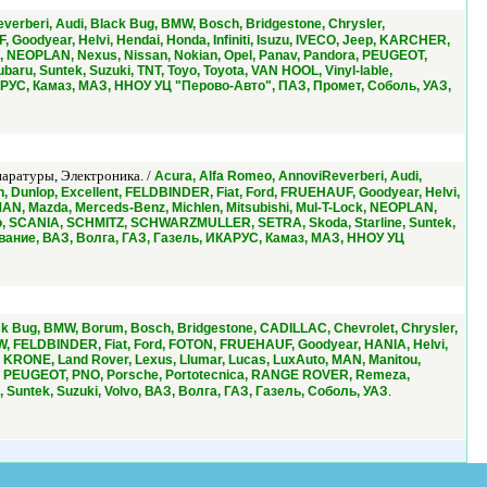
verberi, Audi, Black Bug, BMW, Bosch, Bridgestone, Chrysler,
 Goodyear, Helvi, Hendai, Honda, Infiniti, Isuzu, IVECO, Jeep, KARCHER,
ck, NEOPLAN, Nexus, Nissan, Nokian, Opel, Panav, Pandora, PEUGEOT,
u, Suntek, Suzuki, TNT, Toyo, Toyota, VAN HOOL, Vinyl-lable,
АРУС, Камаз, МАЗ, ННОУ УЦ "Перово-Авто", ПАЗ, Промет, Соболь, УАЗ,
паратуры, Электроника. /
Acura, Alfa Romeo, AnnoviReverberi, Audi,
n, Dunlop, Excellent, FELDBINDER, Fiat, Ford, FRUEHAUF, Goodyear, Helvi,
 MAN, Mazda, Merceds-Benz, Michlen, Mitsubishi, Mul-T-Lock, NEOPLAN,
yko, SCANIA, SCHMITZ, SCHWARZMULLER, SETRA, Skoda, Starline, Suntek,
хование, ВАЗ, Волга, ГАЗ, Газель, ИКАРУС, Камаз, МАЗ, ННОУ УЦ
ck Bug, BMW, Borum, Bosch, Bridgestone, CADILLAC, Chevrolet, Chrysler,
 FAW, FELDBINDER, Fiat, Ford, FOTON, FRUEHAUF, Goodyear, HANIA, Helvi,
, KRONE, Land Rover, Lexus, Llumar, Lucas, LuxAuto, MAN, Manitou,
ora, PEUGEOT, PNO, Porsche, Portotecnica, RANGE ROVER, Remeza,
.
ntek, Suzuki, Volvo, ВАЗ, Волга, ГАЗ, Газель, Соболь, УАЗ