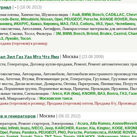
| - |
урнал
(18.06.2013)
ная пленка, Химчистка, Шумоизоляция. /
Audi, BMW, Bosch, CADILLAC, Chevrole
rceds-Benz, Mitsubishi, Nissan, Opel, PEUGEOT, Porsche, RANGE ROVER, Renaul
.
ановец, ИКАРУС, Камаз, Кировец, МАЗ, ПАЗ, Соболь, УАЗ, Урал, Челябинец
окосметика, Автохимия, Антифриз, Лакокрасочные материалы для автомобиле
вечи, Смазки, Тосол, Фильтры. /
3M, BMW, Bosch, Bristol, Brulex, Castrol, Ch
.
ЛАЗ, Лукойл, Тосол
одажа (торговля) в розницу.
| Москва |
ал Зил Газ Уаз Мтз Чтз Ямз
(23.08.2009)
ти, Генераторы, Договор купли-продажи, Ремонт, Ремонт автоматических тра
окосметика, Автокраны, Автомобили, Автомобили иностранного производств
, Аптечки, Втулки, Втягивающие реле, Генераторы, Грузовые, Грузовые авто
 мосты, Диски колесные, Домкраты, Оптика, Парктроник, Пневматика, Погруз
, Поршневая группа, Поршневые кольца, Прицепы, Прокладки, Пружины, Пылес
ьные тягачи, Сигнализации. /
Iveco, KIA (Киа), KNORR, ВАЗ, Волга, ГАЗ, Га
ей, Микроавтобусы. /
.
Московское такси
ажа (торговля) в розницу, Продажа (торговля) оптом, Продажа б/у, Производст
| Москва |
в и генераторов
(06.02.2012)
ераторов, Ремонт стартеров, Электроника. /
Acura, Alfa Romeo, AnnoviReverb
ai, Infiniti, Isuzu, IVECO, Jeep, KARCHER, Kaster, Kia, Kingtec, KOGE, KRONE
 Opel, Panav, Pandora, PEUGEOT, PNO, Porsche, Portotecnica, RANGE ROVER,
, Suntek, Suzuki, Tatra, TNT, Toyo, Toyota, VAN HOOL, Volkswagen, Volvo, 