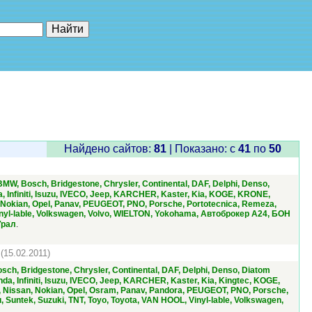
е"
Найдено сайтов:
81
| Показано: c
41
по
50
MW, Bosch, Bridgestone, Chrysler, Continental, DAF, Delphi, Denso,
, Infiniti, Isuzu, IVECO, Jeep, KARCHER, Kaster, Kia, KOGE, KRONE,
 Nokian, Opel, Panav, PEUGEOT, PNO, Porsche, Portotecnica, Remeza,
yl-lable, Volkswagen, Volvo, WIELTON, Yokohama, Автоброкер А24, БОН
.
Урал
|
(15.02.2011)
ch, Bridgestone, Chrysler, Continental, DAF, Delphi, Denso, Diatom
a, Infiniti, Isuzu, IVECO, Jeep, KARCHER, Kaster, Kia, Kingtec, KOGE,
 Nissan, Nokian, Opel, Osram, Panav, Pandora, PEUGEOT, PNO, Porsche,
untek, Suzuki, TNT, Toyo, Toyota, VAN HOOL, Vinyl-lable, Volkswagen,