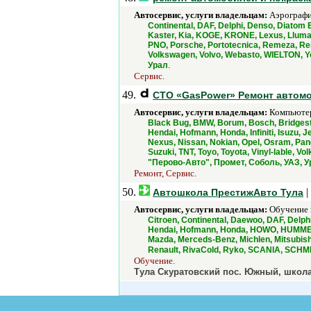
Автосервис, услуги владельцам:
Аэрография
Continental, DAF, Delphi, Denso, Diatom 
Kaster, Kia, KOGE, KRONE, Lexus, Lluma
PNO, Porsche, Portotecnica, Remeza, Re
Volkswagen, Volvo, Webasto, WIELTON, 
.
Урал
Сервис.
49.
СТО «GasPower» Ремонт автом
Автосервис, услуги владельцам:
Компьютерн
Black Bug, BMW, Borum, Bosch, Bridgesto
Hendai, Hofmann, Honda, Infiniti, Isuzu
Nexus, Nissan, Nokian, Opel, Osram, P
Suzuki, TNT, Toyo, Toyota, Vinyl-lable
"Перово-Авто", Промет, Соболь, УАЗ, У
Ремонт, Сервис.
50.
|
Автошкола ПрестижАвто Тула
Автосервис, услуги владельцам:
Обучение 
Citroen, Continental, Daewoo, DAF, Delp
Hendai, Hofmann, Honda, HOWO, HUMMER, 
Mazda, Merceds-Benz, Michlen, Mitsubis
Renault, RivaCold, Ryko, SCANIA, SCHM
Обучение.
Тула Скуратовский пос. Южный, школа