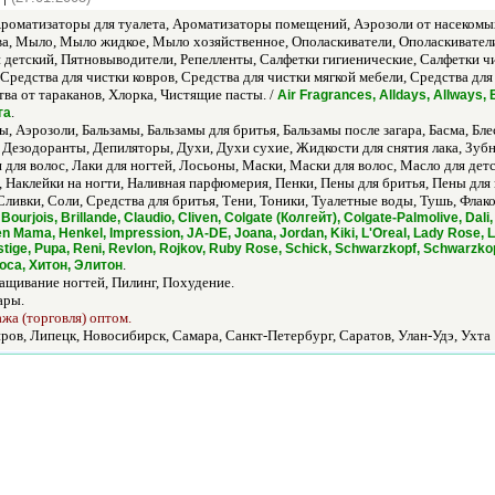
оматизаторы для туалета, Ароматизаторы помещений, Аэрозоли от насекомых
, Мыло, Мыло жидкое, Мыло хозяйственное, Ополаскиватели, Ополаскиватели 
етский, Пятновыводители, Репелленты, Салфетки гигиенические, Салфетки чис
 Средства для чистки ковров, Средства для чистки мягкой мебели, Средства дл
тва от тараканов, Хлорка, Чистящие пасты. /
Air Fragrances, Alldays, Allways, B
.
га
 Аэрозоли, Бальзамы, Бальзамы для бритья, Бальзамы после загара, Басма, Блеск
е, Дезодоранты, Депиляторы, Духи, Духи сухие, Жидкости для снятия лака, Зу
для волос, Лаки для ногтей, Лосьоны, Маски, Маски для волос, Масло для д
 Наклейки на ногти, Наливная парфюмерия, Пенки, Пены для бритья, Пены для 
Сливки, Соли, Средства для бритья, Тени, Тоники, Туалетные воды, Тушь, Флак
Bourjois, Brillande, Claudio, Cliven, Colgate (Колгейт), Colgate-Palmolive, Dali,
een Mama, Henkel, Impression, JA-DE, Joana, Jordan, Kiki, L'Oreal, Lady Rose, 
ige, Pupa, Reni, Revlon, Rojkov, Ruby Rose, Schick, Schwarzkopf, Schwarzkopf
.
оса, Хитон, Элитон
ащивание ногтей, Пилинг, Похудение.
ары.
ажа (торговля) оптом.
ров, Липецк, Новосибирск, Самара, Санкт-Петербург, Саратов, Улан-Удэ, Ухта