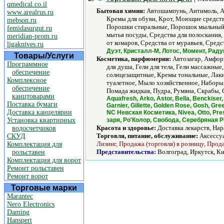
qmedical.co.il
Бытовая химия:
Автошампунь, Антимоль, Ар
www.arealrus.ru
Кремы для обуви, Крот, Моющие средства
mebson.ru
Порошки стиральные, Порошок мыльный д
femidasurgut.ru
мытья посуды, Средства для полоскания,
meridian-prom.ru
от комаров, Средства от муравьев, Средс
ligaknives.ru
Дуэт, Кристалл-М, Лотос, Момент, Раду
Товары/Услуги
Косметика, парфюмерия:
Автозагар, Амфоры,
Программное
для душа, Гели для тела, Гели массажны
обеспечение
солнцезащитные, Кремы тональные, Лаки 
Комплексное
туалетное, Мыло хозяйственное, Наборы,
обеспечение
Помада жидкая, Пудра, Румяна, Скрабы, 
канцтоварами
Aquafresh, Arko, Astor, Bella, Benckiser, 
Поставка бумаги
Garnier, Gillette, Golden Rose, Gosh, Gr
Доставка канцелярии
NC Невская Косметика, Nivea, Otto, Prest
Установка квартирных
заря, Ро'Колор, Свобода, Серебряная Р
Красота и здоровье:
Доставка лекарств, Нар
водосчетчиков
Торговля, питание, обслуживание:
Аксессу
СКУД
Лизинг, Продажа (торговля) в розницу, Прод
Комплектация для
Представительства:
Волгоград, Иркутск, Ки
рольставен
Комплектация для ворот
Ремонт рольставен
Ремонт ворот
Торговые марки
Marantec
Nero Electronics
Daming
Hanspert