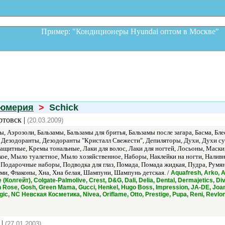
Пример: "Кондиционеры Hyundai оптом в Москв
фюмерия
>
Schick
ртовск |
(20.03.2009)
 Аэрозоли, Бальзамы, Бальзамы для бритья, Бальзамы после загара, Басма, Блеск
е, Дезодоранты, Дезодоранты "Кристалл Свежести", Депиляторы, Духи, Духи су
ащитные, Кремы тональные, Лаки для волос, Лаки для ногтей, Лосьоны, Маски
е, Мыло туалетное, Мыло хозяйственное, Наборы, Наклейки на ногти, Налив
 Подарочные наборы, Подводка для глаз, Помада, Помада жидкая, Пудра, Румян
ами, Флаконы, Хна, Хна белая, Шампуни, Шампунь детская. /
Aquafresh, Arko, As
e (Колгейт), Colgate-Palmolive, Crest, D&G, Dali, Delia, Dental, Dermajetics, Di
en Rose, Gosh, Green Mama, Gucci, Henkel, Hugo Boss, Impression, JA-DE, Joana
gic, NC Невская Косметика, Nivea, Oriflame, Otto, Prestige, Pupa, Reni, Revl
 |
(27.01.2003)