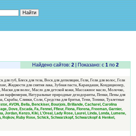
е"
Найдено сайтов:
2
| Показано: c
1
по
2
 для губ, Блеск для тела, Воск для депиляции, Гели, Гели для волос, Гели
хие, Жидкости для снятия лака, Зубная паста, Карандаши, Кондиционер,
, Маски для волос, Масло для детской кожи, Массажное масло, Молочко,
ная парфюмерия, Натуральные природные дезодоранты, Пенки, Пены для
а, Скрабы, Сливки, Соли, Средства для бритья, Тени, Тоники, Туалетные
tor, AVON, Bella, Benckiser, Bourjois, Brillande, Cacharel, Carolina
vage, Dove, Escada, Fa, Fennel, Ffleur, Fiona, Florena, Freeman, Garnier,
, Jordan, Kenzo, Kiki, L'Oreal, Lady Rose, Laurel, Linda, Londa, Lumene,
on, Rojkov, Ruby Rose, Schick, Schwarzkopf, Schwarzkopf & Henkel,