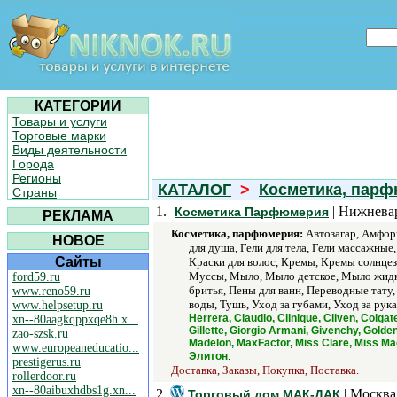
КАТЕГОРИИ
Товары и услуги
Торговые марки
Виды деятельности
Города
Регионы
КАТАЛОГ
>
Косметика, пар
Страны
1.
| Нижнева
Косметика Парфюмерия
РЕКЛАМА
Косметика, парфюмерия:
Автозагар, Амфоры,
НОВОЕ
для душа, Гели для тела, Гели массажны
Сайты
Краски для волос, Кремы, Кремы солнцез
Муссы, Мыло, Мыло детское, Мыло жидко
ford59.ru
бритья, Пены для ванн, Переводные тату,
www.reno59.ru
воды, Тушь, Уход за губами, Уход за рук
www.helpsetup.ru
Herrera, Claudio, Clinique, Cliven, Colgat
xn--80aagkqppxqe8h.x...
Gillette, Giorgio Armani, Givenchy, Gold
zao-szsk.ru
Madelon, MaxFactor, Miss Clare, Miss Ma
www.europeaneducatio...
.
Элитон
prestigerus.ru
Доставка, Заказы, Покупка, Поставка.
rollerdoor.ru
xn--80aibuxhdbs1g.xn...
2.
| Москва
Торговый дом МАК-ДАК