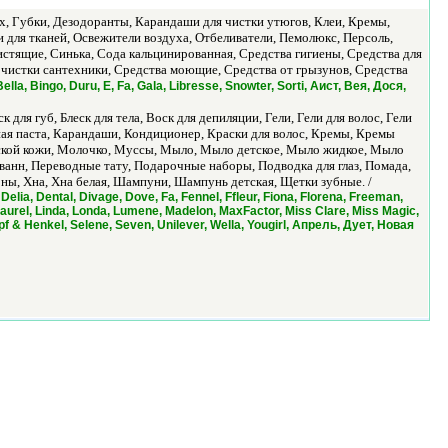
, Губки, Дезодоранты, Карандаши для чистки утюгов, Клеи, Кремы,
для тканей, Освежители воздуха, Отбеливатели, Пемолюкс, Персоль,
тящие, Синька, Сода кальцинированная, Средства гигиены, Средства для
я чистки сантехники, Средства моющие, Средства от грызунов, Средства
ella, Bingo, Duru, E, Fa, Gala, Libresse, Snowter, Sorti, Аист, Вея, Дося,
 для губ, Блеск для тела, Воск для депиляции, Гели, Гели для волос, Гели
бная паста, Карандаши, Кондиционер, Краски для волос, Кремы, Кремы
етской кожи, Молочко, Муссы, Мыло, Мыло детское, Мыло жидкое, Мыло
ванн, Переводные тату, Подарочные наборы, Подводка для глаз, Помада,
оны, Хна, Хна белая, Шампуни, Шампунь детская, Щетки зубные. /
 Delia, Dental, Divage, Dove, Fa, Fennel, Ffleur, Fiona, Florena, Freeman,
Laurel, Linda, Londa, Lumene, Madelon, MaxFactor, Miss Clare, Miss Magic,
 & Henkel, Selene, Seven, Unilever, Wella, Yougirl, Апрель, Дует, Новая