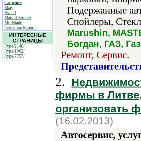
Carpenter
Подержанные авт
Skay
Avanti
Manuli Stretch
Спойлеры, Стекл
Mr. Blade
Северная Корона
Marushin, MAST
ИНТЕРЕСНЫЕ
СТРАНИЦЫ
Богдан, ГАЗ, Га
/type/2140/
/type/1962/
Ремонт, Сервис.
/type/7757/
Представительст
2.
Недвижимост
фирмы в Литве,
организовать 
(16.02.2013)
Автосервис, услу