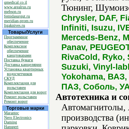
qmedical.co.il
Тюнинг, Шумоиз
www.arealrus.ru
mebson.ru
Chrysler, DAF, F
femidasurgut.ru
meridian-prom.ru
Infiniti, Isuzu, 
ligaknives.ru
Товары/Услуги
Merceds-Benz, Mi
Программное
обеспечение
Panav, PEUGEOT,
Комплексное
обеспечение
RivaCold, Ryko, 
канцтоварами
Поставка бумаги
Suzuki, Vinyl-la
Доставка канцелярии
Установка квартирных
водосчетчиков
Yokohama, ВАЗ, 
СКУД
Комплектация для
ПАЗ, Соболь, У
рольставен
Комплектация для ворот
Автотехника и с
Ремонт рольставен
Ремонт ворот
Автомагнитолы, 
Торговые марки
Marantec
производства (и
Nero Electronics
Daming
парковки, Коври
Hanspert