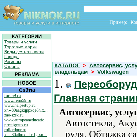
Пример: "К
КАТЕГОРИИ
Товары и услуги
Торговые марки
Виды деятельности
Города
Регионы
КАТАЛОГ
>
Автосервис, усл
Страны
владельцам
>
Volkswagen
РЕКЛАМА
1.
Переоборуд
НОВОЕ
Сайты
Главная страни
ford59.ru
www.reno59.ru
www.helpsetup.ru
Автосервис, услу
xn--80aagkqppxqe8h.x...
zao-szsk.ru
www.europeaneducatio...
Автостекла, Аку
prestigerus.ru
rollerdoor.ru
руля, Обтяжка са
xn--80aibuxhdbs1g.xn...