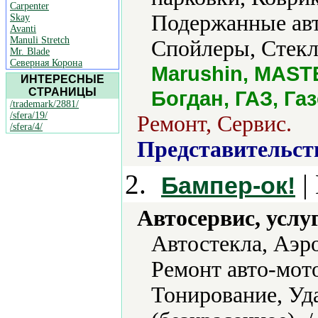
Carpenter
Подержанные авт
Skay
Avanti
Manuli Stretch
Спойлеры, Стекл
Mr. Blade
Северная Корона
Marushin, MAST
ИНТЕРЕСНЫЕ
СТРАНИЦЫ
Богдан, ГАЗ, Га
/trademark/2881/
/sfera/19/
Ремонт, Сервис.
/sfera/4/
Представительст
2.
|
Бампер-ок!
Автосервис, услу
Автостекла, Аэр
Ремонт авто-мото
Тонирование, Уд