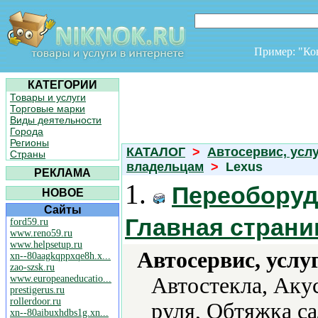
Пример: "К
КАТЕГОРИИ
Товары и услуги
Торговые марки
Виды деятельности
Города
Регионы
КАТАЛОГ
>
Автосервис, усл
Страны
владельцам
>
Lexus
РЕКЛАМА
1.
Переоборуд
НОВОЕ
Сайты
Главная страни
ford59.ru
www.reno59.ru
www.helpsetup.ru
Автосервис, услу
xn--80aagkqppxqe8h.x...
zao-szsk.ru
www.europeaneducatio...
Автостекла, Аку
prestigerus.ru
rollerdoor.ru
руля, Обтяжка са
xn--80aibuxhdbs1g.xn...