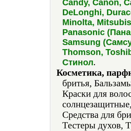
Candy, Canon, Car
DeLonghi, Durace
Minolta, Mitsubi
Panasonic (Пана
Samsung (Самсун
Thomson, Toshib
.
Стинол
Косметика, парф
бритья, Бальзамы
Краски для воло
солнцезащитные,
Средства для бри
Тестеры духов, Т