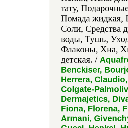
тату, Подарочные
Помада жидкая, 
Соли, Средства д
воды, Тушь, Уход
Флаконы, Хна, Х
детская. /
Aquafre
Benckiser, Bourjo
Herrera, Claudio,
Colgate-Palmolive
Dermajetics, Diva
Fiona, Florena, F
Armani, Givench
Gucci, Henkel, H