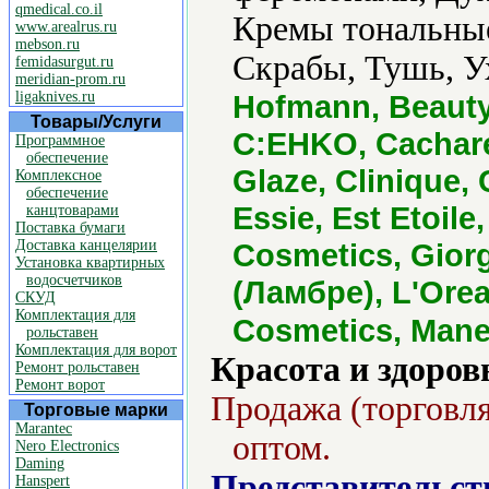
qmedical.co.il
Кремы тональные
www.arealrus.ru
mebson.ru
Скрабы, Тушь, Ух
femidasurgut.ru
meridian-prom.ru
ligaknives.ru
Hofmann, Beauty
Товары/Услуги
C:EHKO, Cacharel
Программное
обеспечение
Glaze, Clinique, 
Комплексное
обеспечение
Essie, Est Etoil
канцтоварами
Поставка бумаги
Доставка канцелярии
Cosmetics, Giorg
Установка квартирных
водосчетчиков
(Ламбре), L'Orea
СКУД
Комплектация для
Cosmetics, Manek
рольставен
Комплектация для ворот
Красота и здоров
Ремонт рольставен
Ремонт ворот
Продажа (торговля
Торговые марки
Marantec
оптом.
Nero Electronics
Daming
Представительст
Hanspert