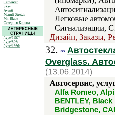
(иномарки), Авт
Carpenter
Skay
Автосигнализаци
Avanti
Manuli Stretch
Легковые автомо
Mr. Blade
Северная Корона
Сигнализации, С
ИНТЕРЕСНЫЕ
СТРАНИЦЫ
Дизайн, Заказы, Р
/type/1157/
/type/826/
/type/1666/
32.
Автостекла
Overglass. Авто
(13.06.2014)
Автосервис, услу
Alfa Romeo, Alpi
BENTLEY, Black
Bridgestone, CAD