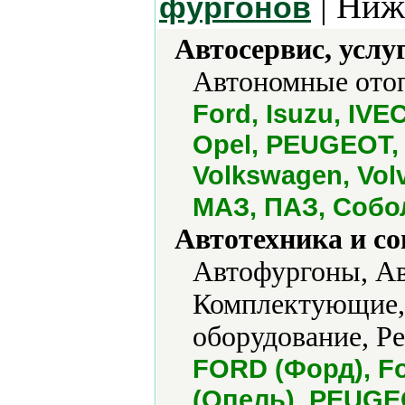
| Ниж
фургонов
Автосервис, услу
Автономные отоп
Ford, Isuzu, IVE
Opel, PEUGEOT, 
Volkswagen, Volv
МАЗ, ПАЗ, Собо
Автотехника и с
Автофургоны, Ав
Комплектующие,
оборудование, Р
FORD (Форд), Fo
(Опель), PEUGEO