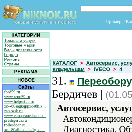
Пример: "К
КАТЕГОРИИ
Товары и услуги
Торговые марки
Виды деятельности
Города
Регионы
КАТАЛОГ
>
Автосервис, усл
Страны
владельцам
>
IVECO
>
4
РЕКЛАМА
31.
Переобору
НОВОЕ
Сайты
Бердичев |
(01.0
ford59.ru
www.reno59.ru
www.helpsetup.ru
Автосервис, услу
xn--80aagkqppxqe8h.x...
zao-szsk.ru
www.europeaneducatio...
Автокондиционер
prestigerus.ru
rollerdoor.ru
Диагностика, Об
xn--80aibuxhdbs1g.xn...