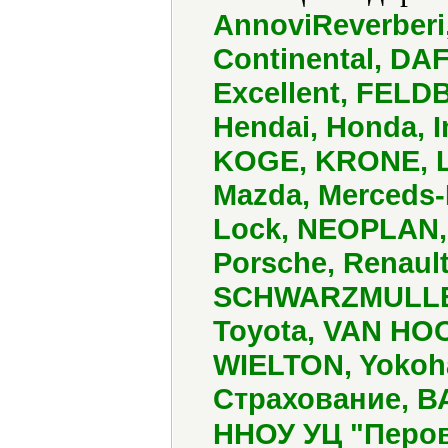
AnnoviReverberi,
Continental, DAF
Excellent, FELD
Hendai, Honda, I
KOGE, KRONE, L
Mazda, Merceds-B
Lock, NEOPLAN,
Porsche, Renaul
SCHWARZMULLER,
Toyota, VAN HOOL
WIELTON, Yokoh
Страхование, ВА
ННОУ УЦ "Перов