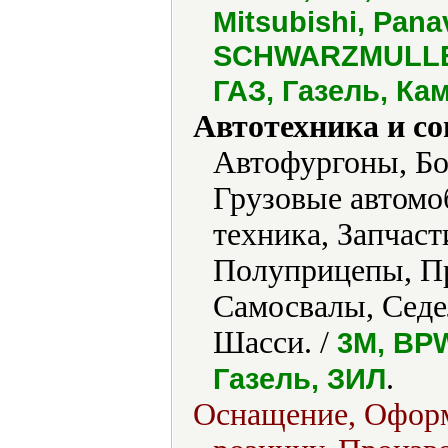
Mitsubishi, Pan
SCHWARZMULLER
ГАЗ, Газель, Ка
Автотехника и с
Автофургоны, Бо
Грузовые автомо
техника, Запчас
Полуприцепы, П
Самосвалы, Седе
Шасси. /
3M, BPW
.
Газель, ЗИЛ
Оснащение, Оформ