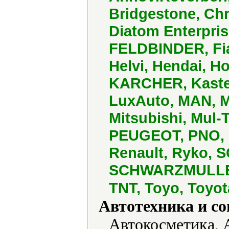
Bridgestone, Chr
Diatom Enterpris
FELDBINDER, Fia
Helvi, Hendai, Ho
KARCHER, Kaster
LuxAuto, MAN, M
Mitsubishi, Mul-
PEUGEOT, PNO, P
Renault, Ryko, 
SCHWARZMULLER,
TNT, Toyo, Toyo
Автотехника и с
Автокосметика, 