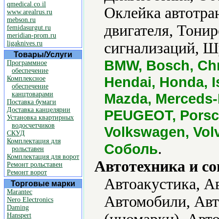
qmedical.co.il
Оклейка автотра
www.arealrus.ru
mebson.ru
двигателя, Тонир
femidasurgut.ru
meridian-prom.ru
ligaknives.ru
сигнализаций, Ш
Товары/Услуги
BMW, Bosch, Chr
Программное
обеспечение
Hendai, Honda, I
Комплексное
обеспечение
канцтоварами
Mazda, Merceds-B
Поставка бумаги
Доставка канцелярии
PEUGEOT, Porsch
Установка квартирных
водосчетчиков
Volkswagen, Volv
СКУД
Комплектация для
.
Соболь
рольставен
Комплектация для ворот
Автотехника и с
Ремонт рольставен
Ремонт ворот
Автоакустика, А
Торговые марки
Marantec
Автомобили, Авт
Nero Electronics
Daming
Hanspert