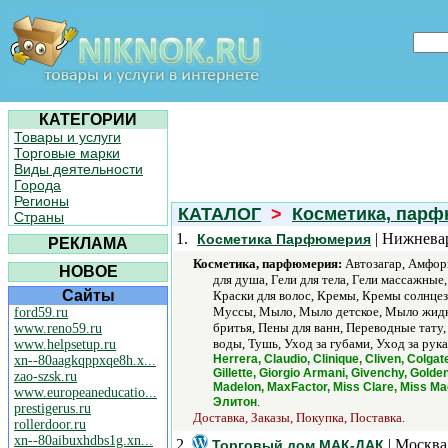
КАТЕГОРИИ
Товары и услуги
Торговые марки
Виды деятельности
Города
Регионы
КАТАЛОГ
>
Косметика, пар
Страны
1.
| Нижнева
Косметика Парфюмерия
РЕКЛАМА
Косметика, парфюмерия:
Автозагар, Амфоры,
НОВОЕ
для душа, Гели для тела, Гели массажны
Сайты
Краски для волос, Кремы, Кремы солнцез
Муссы, Мыло, Мыло детское, Мыло жидко
ford59.ru
бритья, Пены для ванн, Переводные тату,
www.reno59.ru
воды, Тушь, Уход за губами, Уход за рук
www.helpsetup.ru
Herrera, Claudio, Clinique, Cliven, Colgat
xn--80aagkqppxqe8h.x...
Gillette, Giorgio Armani, Givenchy, Gold
zao-szsk.ru
Madelon, MaxFactor, Miss Clare, Miss Ma
www.europeaneducatio...
.
Элитон
prestigerus.ru
Доставка, Заказы, Покупка, Поставка.
rollerdoor.ru
xn--80aibuxhdbs1g.xn...
2.
| Москва
Торговый дом МАК-ДАК