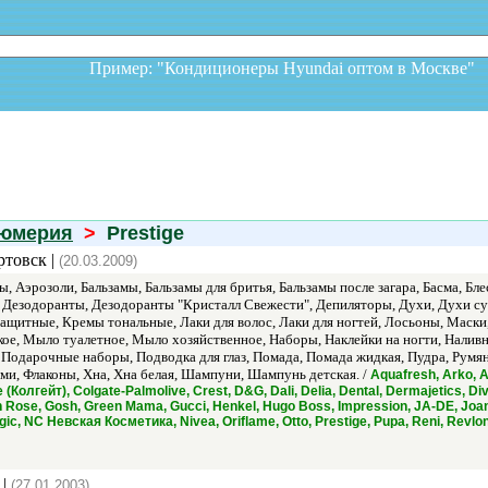
Пример: "Кондиционеры Hyundai оптом в Москв
фюмерия
>
Prestige
ртовск |
(20.03.2009)
 Аэрозоли, Бальзамы, Бальзамы для бритья, Бальзамы после загара, Басма, Блеск
е, Дезодоранты, Дезодоранты "Кристалл Свежести", Депиляторы, Духи, Духи су
ащитные, Кремы тональные, Лаки для волос, Лаки для ногтей, Лосьоны, Маски
е, Мыло туалетное, Мыло хозяйственное, Наборы, Наклейки на ногти, Налив
 Подарочные наборы, Подводка для глаз, Помада, Помада жидкая, Пудра, Румян
ами, Флаконы, Хна, Хна белая, Шампуни, Шампунь детская. /
Aquafresh, Arko, As
e (Колгейт), Colgate-Palmolive, Crest, D&G, Dali, Delia, Dental, Dermajetics, Di
en Rose, Gosh, Green Mama, Gucci, Henkel, Hugo Boss, Impression, JA-DE, Joana
gic, NC Невская Косметика, Nivea, Oriflame, Otto, Prestige, Pupa, Reni, Revl
 |
(27.01.2003)