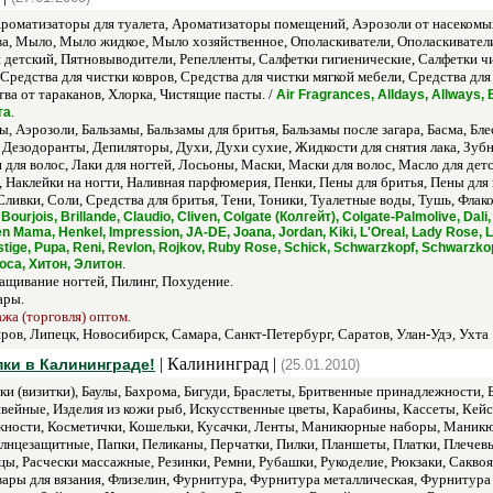
оматизаторы для туалета, Ароматизаторы помещений, Аэрозоли от насекомых
, Мыло, Мыло жидкое, Мыло хозяйственное, Ополаскиватели, Ополаскиватели 
етский, Пятновыводители, Репелленты, Салфетки гигиенические, Салфетки чис
 Средства для чистки ковров, Средства для чистки мягкой мебели, Средства дл
тва от тараканов, Хлорка, Чистящие пасты. /
Air Fragrances, Alldays, Allways, B
.
га
 Аэрозоли, Бальзамы, Бальзамы для бритья, Бальзамы после загара, Басма, Блеск
е, Дезодоранты, Депиляторы, Духи, Духи сухие, Жидкости для снятия лака, Зу
для волос, Лаки для ногтей, Лосьоны, Маски, Маски для волос, Масло для д
 Наклейки на ногти, Наливная парфюмерия, Пенки, Пены для бритья, Пены для 
Сливки, Соли, Средства для бритья, Тени, Тоники, Туалетные воды, Тушь, Флак
Bourjois, Brillande, Claudio, Cliven, Colgate (Колгейт), Colgate-Palmolive, Dali,
een Mama, Henkel, Impression, JA-DE, Joana, Jordan, Kiki, L'Oreal, Lady Rose, 
ige, Pupa, Reni, Revlon, Rojkov, Ruby Rose, Schick, Schwarzkopf, Schwarzkopf
.
оса, Хитон, Элитон
ащивание ногтей, Пилинг, Похудение.
ары.
ажа (торговля) оптом.
ров, Липецк, Новосибирск, Самара, Санкт-Петербург, Саратов, Улан-Удэ, Ухта
| Калининград |
ки в Калининграде!
(25.01.2010)
и (визитки), Баулы, Бахрома, Бигуди, Браслеты, Бритвенные принадлежности, Б
 швейные, Изделия из кожи рыб, Искусственные цветы, Карабины, Кассеты, Ке
жности, Косметички, Кошельки, Кусачки, Ленты, Маникюрные наборы, Маник
лнцезащитные, Папки, Пеликаны, Перчатки, Пилки, Планшеты, Платки, Плечев
цы, Расчески массажные, Резинки, Ремни, Рубашки, Рукоделие, Рюкзаки, Сакво
вары для вязания, Флизелин, Фурнитура, Фурнитура металлическая, Фурниту