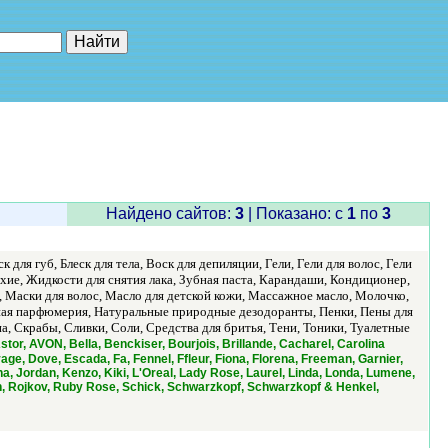
е"
Найдено сайтов:
3
| Показано: c
1
по
3
 для губ, Блеск для тела, Воск для депиляции, Гели, Гели для волос, Гели
хие, Жидкости для снятия лака, Зубная паста, Карандаши, Кондиционер,
, Маски для волос, Масло для детской кожи, Массажное масло, Молочко,
ная парфюмерия, Натуральные природные дезодоранты, Пенки, Пены для
а, Скрабы, Сливки, Соли, Средства для бритья, Тени, Тоники, Туалетные
tor, AVON, Bella, Benckiser, Bourjois, Brillande, Cacharel, Carolina
vage, Dove, Escada, Fa, Fennel, Ffleur, Fiona, Florena, Freeman, Garnier,
, Jordan, Kenzo, Kiki, L'Oreal, Lady Rose, Laurel, Linda, Londa, Lumene,
on, Rojkov, Ruby Rose, Schick, Schwarzkopf, Schwarzkopf & Henkel,