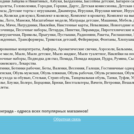
дики Зайцева и Никитиных, Азбуки, Балдахины, Бассейны детские, Батареи сал
олеты, Головоломки, Городки, Горшки, Дартс, Детская комиссионка, Детская 
ксы, Детские торты с игрушками, Джамперы, Игрушки, Игрушки мягкие, Игру
, Коляски для кукол, Комплект в коляску, Комплект в кроватку, Комплект на 
уклы, Лото, Манежи, Масштабные модели, Матрацы детские, Машинки, Мебель 
, Мячи, Нагрудники, Наклейки, Накстенные карты, Неваляшки, Новогодние и
сочницы, Песочные наборы, Петарды, Пинетки, Пирамиды, Пиротехнические и
 игрушечная, Приколы, Прыгунки, Пустышки, Радионяни, Ракеты, Распашонки, 
рожденных, Трансформеры, Трикотаж детский, Фейерверки, Фонтаны, Хлопушк
ированные концентраты, Амфоры, Ароматические свечки, Аэрозоли, Бальзамы
е масло, Мыло, Мыло детское, Мыло жидкое, Мыло туалетное, Наклейки на н
рочные наборы, Подводка для глаз, Помада, Помада жидкая, Пудра, Румяна, Сы
жевского, Лекарства.
тинки, Ботинки рабочие, Боты, Валенки, Весенняя, Галоши, Гостиничные однор
енская, Обувь мужская, Обувь пляжная, Обувь рабочая, Обувь резиновая, Обув
 ухода за обувью, Стельки, Стрип обувь, Танцевальная обувь, Тапки, Туфли, У
лье, Блузки, Болеро, Борцовки, Брюки, Бюстгальтеры, Вачеги, Ветровки, Веша
леты.
нграда - одреса всех популярных магазинов!
Обратная связь