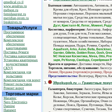
qmedical.co.il
Бытовая химия:
Автошампунь, Антимоль, Ар
www.arealrus.ru
Кремы для обуви, Крот, Моющие средства
mebson.ru
Порошки стиральные, Порошок мыльный д
femidasurgut.ru
мытья посуды, Средства для полоскания,
meridian-prom.ru
от комаров, Средства от муравьев, Средс
ligaknives.ru
Дуэт, Кристалл-М, Лотос, Момент, Раду
Товары/Услуги
Косметика, парфюмерия:
Автозагар, Амфоры,
Программное
для душа, Гели для тела, Гели массажны
обеспечение
солнцезащитные, Кремы тональные, Лаки 
Комплексное
туалетное, Мыло хозяйственное, Наборы,
обеспечение
Помада жидкая, Пудра, Румяна, Скрабы, 
канцтоварами
Aquafresh, Arko, Astor, Bella, Benckiser, 
Поставка бумаги
Garnier, Gillette, Golden Rose, Gosh, Gr
Доставка канцелярии
NC Невская Косметика, Nivea, Otto, Prest
Установка квартирных
заря, Ро'Колор, Свобода, Серебряная Р
Красота и здоровье:
Доставка лекарств, Нар
водосчетчиков
Торговля, питание, обслуживание:
Аксессу
СКУД
Лизинг, Продажа (торговля) в розницу, Прод
Комплектация для
Представительства:
Волгоград, Иркутск, Ки
рольставен
Комплектация для ворот
3.
39pokupok.ru — Грамотные покуп
Ремонт рольставен
Ремонт ворот
Галантерея, бижутерия:
Аксессуары, Барсетк
Заколки, Запонки, Зеркала, Зонты, Иглы
Торговые марки
Колье, Корсаж, Косметические принадле
Marantec
Ножницы, Ободки, Органайзеры, Очки со
Nero Electronics
деловые, Пояса, Пряжки, Пуговицы, Пяль
Daming
Сумки спортивные, Сумочки, Тесьма, То
Hanspert