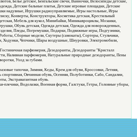
ютов, Белье детское, Бенгальские свечи, Ванночки, Велосипеды детские,
одежда, Детские бальные платья, Детские игровые площадки, Детские
шки надувные, Игрушки радиоуправляемые, Игры настольные, Игры
выписку, Конверты, Конструкторы, Косметика детская, Крестильный
детская, Мебель для кукол, Минибайки, Миникавроциклы, Мозаики,
грушки, Обувь детская, Одежда детская, Одежда для новорожденных,
зделия, Пледы, Погремушки, Подарки, Подвижные игры, Подгузники,
Роботы, Сборные модели, Скутеры (самокаты), Сортеры, Стульчики,
и, Ходунки, Чепчики, Шары воздушные, Шнуровки, Электромобили,
, Гостиничная парфюмерия, Дезодоранты, Дезодоранты "Кристалл
огти, Наливная парфюмерия, Натуральные природные дезодоранты, Пены
воротки, Уход за губами.
азовые тапочки, Зимняя, Кеды, Крем для обуви, Кроссовки, Летняя,
ь спортивная, Овчинная обувь, Осенняя, Полуботинки, Сабо, Сандалии,
нты, Экстравагантная обувь.
лки-плечики, Водолазки, Военная форма, Галстуки, Гетры, Головные уборы,