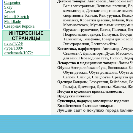
Детские товары:
Автокресла, Авторские мето
Carpenter
Весы электронные, Вешалки-плечики, Вод
Skay
компьютеры, Детские спортивные компле
Avanti
спортивные, Качели, Кенгурушки, Коляски
Manuli Stretch
комплект, Кроватки детские, Кубики, К
Mr. Blade
Молокоотсосы, Музыкальные инструменты
Северная Корона
Оружие игрушечное, Пазлы, Пеленки, Пе
ИНТЕРЕСНЫЕ
Подростковая одежда, Ползунки, Посуда
СТРАНИЦЫ
Телескопы, Телефоны, Товары для ново
/type/4724/
Электроролики, Электроскейты.
/type/1809/
Косметика, парфюмерия:
Автозагар, Ампул
/trademark/1072/
Свежести", Депиляторы, Духи, Массажно
для ванн, Переводные тату, Пилинг, Пода
Лекарства и медицинские товары:
Лампа Чи
Обувь:
Австралийская обувь, Босоножки, Бо
Обувь детская, Обувь домашняя, Обувь ж
Сапоги, Сланцы, Спецобувь, Средства для
Одежда:
Банданы, Безрукавки, Бейсболки, Бе
Гольфы, Джемпера, Джинсы, Жакеты, Жи
Посуда и кухонные принадлежности:
.
Продукты питания:
.
Сувениры, подарки, ювелирные изделия:
.
Хозяйственно-бытовые товары:
.
Лучший сайт о покупках города Калини