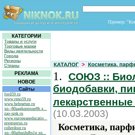
Пример: "К
КАТЕГОРИИ
Товары и услуги
Торговые марки
Виды деятельности
Города
Регионы
КАТАЛОГ
>
Косметика, пар
Страны
1.
РЕКЛАМА
СОЮЗ :: Био
НОВОЕ
биодобавки, пи
Сайты
ford59.ru
лекарственные 
www.reno59.ru
www.helpsetup.ru
xn--80aagkqppxqe8h.x...
(10.03.2003)
zao-szsk.ru
www.europeaneducatio...
prestigerus.ru
Косметика, парф
rollerdoor.ru
xn--80aibuxhdbs1g.xn...