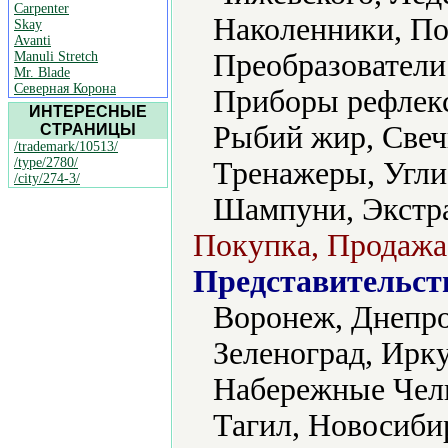
Carpenter
Наколенники, По
Skay
Avanti
Преобразователи
Manuli Stretch
Mr. Blade
Северная Корона
Приборы рефлекс
ИНТЕРЕСНЫЕ
Рыбий жир, Свеч
СТРАНИЦЫ
/trademark/10513/
/type/2780/
Тренажеры, Угли
/city/274-3/
Шампуни, Экстр
Покупка, Продажа 
Представительст
Воронеж, Днепро
Зеленоград, Ирк
Набережные Чел
Тагил, Новосиби