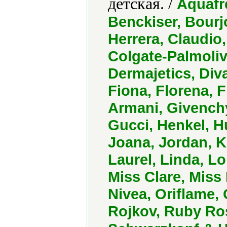
детская. /
Aquafre
Benckiser, Bourjo
Herrera, Claudio,
Colgate-Palmolive
Dermajetics, Diva
Fiona, Florena, F
Armani, Givench
Gucci, Henkel, H
Joana, Jordan, K
Laurel, Linda, L
Miss Clare, Mis
Nivea, Oriflame, 
Rojkov, Ruby Ro