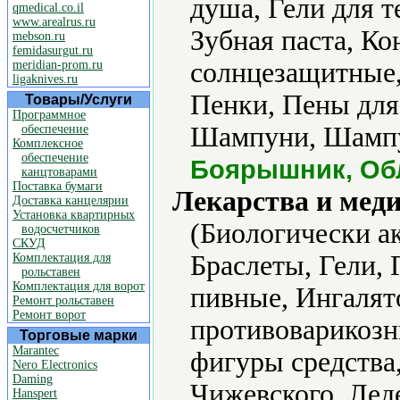
душа, Гели для т
qmedical.co.il
www.arealrus.ru
Зубная паста, К
mebson.ru
femidasurgut.ru
солнцезащитные,
meridian-prom.ru
ligaknives.ru
Пенки, Пены для
Товары/Услуги
Программное
Шампуни, Шампун
обеспечение
Комплексное
обеспечение
Боярышник, Об
канцтоварами
Поставка бумаги
Лекарства и мед
Доставка канцелярии
Установка квартирных
(Биологически а
водосчетчиков
СКУД
Браслеты, Гели,
Комплектация для
рольставен
Комплектация для ворот
пивные, Ингалят
Ремонт рольставен
Ремонт ворот
противоварикозн
Торговые марки
Marantec
фигуры средства
Nero Electronics
Daming
Чижевского, Лед
Hanspert