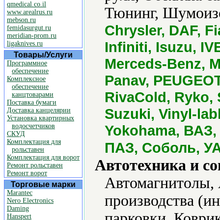
qmedical.co.il
Тюнинг, Шумоиз
www.arealrus.ru
mebson.ru
Chrysler, DAF, F
femidasurgut.ru
meridian-prom.ru
Infiniti, Isuzu, 
ligaknives.ru
Товары/Услуги
Merceds-Benz, Mi
Программное
обеспечение
Panav, PEUGEOT,
Комплексное
обеспечение
RivaCold, Ryko, 
канцтоварами
Поставка бумаги
Suzuki, Vinyl-la
Доставка канцелярии
Установка квартирных
водосчетчиков
Yokohama, ВАЗ, 
СКУД
Комплектация для
ПАЗ, Соболь, У
рольставен
Комплектация для ворот
Автотехника и с
Ремонт рольставен
Ремонт ворот
Автомагнитолы, 
Торговые марки
Marantec
производства (и
Nero Electronics
Daming
парковки, Коври
Hanspert