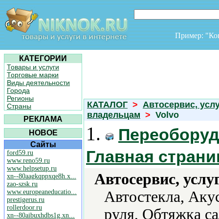
Пример: "К
КАТЕГОРИИ
Товары и услуги
Торговые марки
Виды деятельности
Города
Регионы
КАТАЛОГ
>
Автосервис, усл
Страны
владельцам
>
Volvo
РЕКЛАМА
1.
Переоборуд
НОВОЕ
Сайты
Главная страни
ford59.ru
www.reno59.ru
www.helpsetup.ru
Автосервис, услу
xn--80aagkqppxqe8h.x...
zao-szsk.ru
www.europeaneducatio...
Автостекла, Аку
prestigerus.ru
rollerdoor.ru
руля, Обтяжка са
xn--80aibuxhdbs1g.xn...