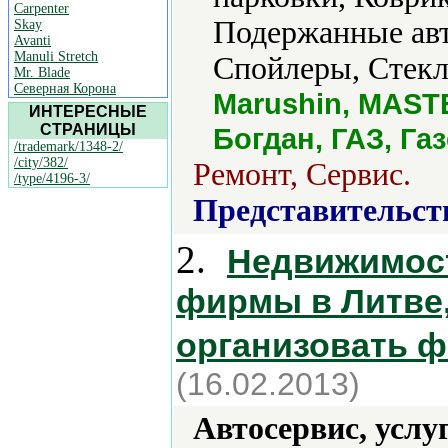
Carpenter
Подержанные авт
Skay
Avanti
Manuli Stretch
Спойлеры, Стекл
Mr. Blade
Северная Корона
Marushin, MAST
ИНТЕРЕСНЫЕ
СТРАНИЦЫ
Богдан, ГАЗ, Га
/trademark/1348-2/
/city/382/
Ремонт, Сервис.
/type/4196-3/
Представительст
2.
Недвижимост
фирмы в Литве,
организовать 
(16.02.2013)
Автосервис, услу