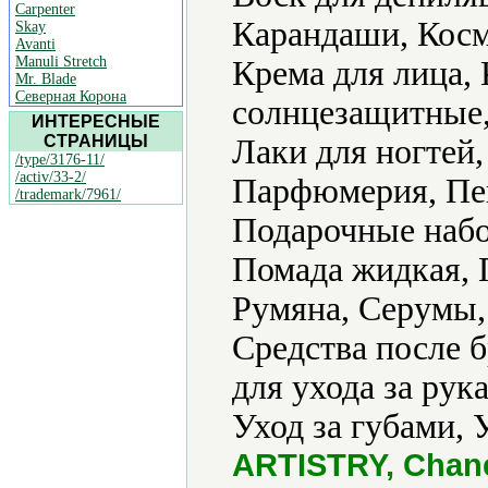
Carpenter
Карандаши, Косме
Skay
Avanti
Manuli Stretch
Крема для лица,
Mr. Blade
Северная Корона
солнцезащитные,
ИНТЕРЕСНЫЕ
СТРАНИЦЫ
Лаки для ногтей
/type/3176-11/
/activ/33-2/
Парфюмерия, Пен
/trademark/7961/
Подарочные набо
Помада жидкая, 
Румяна, Серумы,
Средства после б
для ухода за рук
Уход за губами, 
ARTISTRY, Chanel