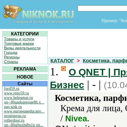
Пример: "К
КАТЕГОРИИ
Товары и услуги
Торговые марки
Виды деятельности
Города
Регионы
КАТАЛОГ
>
Косметика, пар
Страны
1.
РЕКЛАМА
О QNET | П
НОВОЕ
| - |
Бизнес
(10.0
Сайты
ford59.ru
www.reno59.ru
Косметика, парф
www.helpsetup.ru
xn--80aagkqppxqe8h.x...
Крема для лица,
zao-szsk.ru
www.europeaneducatio...
/
.
prestigerus.ru
Nivea
rollerdoor.ru
xn--80aibuxhdbs1g.xn...