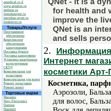
QNet - it is a d
qmedical.co.il
www.arealrus.ru
for health and
mebson.ru
femidasurgut.ru
improve the liv
meridian-prom.ru
ligaknives.ru
QNet is an inte
Товары/Услуги
Программное
and sells pers
обеспечение
Комплексное
обеспечение
2.
канцтоварами
Информация 
Поставка бумаги
Доставка канцелярии
Интернет мага
Установка квартирных
водосчетчиков
СКУД
косметики Aрт
Комплектация для
рольставен
Комплектация для ворот
Косметика, парф
Ремонт рольставен
Ремонт ворот
Аэрозоли, Бальз
Торговые марки
Marantec
для волос, Бальз
Nero Electronics
Daming
Воск для депиляц
Hanspert