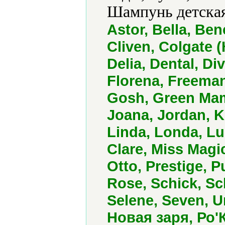
Шампунь детская
Astor, Bella, Ben
Cliven, Colgate (
Delia, Dental, Di
Florena, Freeman
Gosh, Green Mam
Joana, Jordan, Ki
Linda, Londa, L
Clare, Miss Magi
Otto, Prestige, 
Rose, Schick, S
Selene, Seven, Un
Новая заря, Ро'