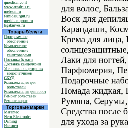
qmedical.co.il
для волос, Бальз
www.arealrus.ru
mebson.ru
Воск для депиляц
femidasurgut.ru
meridian-prom.ru
ligaknives.ru
Карандаши, Косме
Товары/Услуги
Крема для лица,
Программное
обеспечение
Комплексное
солнцезащитные,
обеспечение
канцтоварами
Лаки для ногтей
Поставка бумаги
Доставка канцелярии
Парфюмерия, Пен
Установка квартирных
водосчетчиков
Подарочные набо
СКУД
Комплектация для
рольставен
Помада жидкая, 
Комплектация для ворот
Ремонт рольставен
Румяна, Серумы,
Ремонт ворот
Торговые марки
Средства после б
Marantec
Nero Electronics
для ухода за рук
Daming
Hanspert