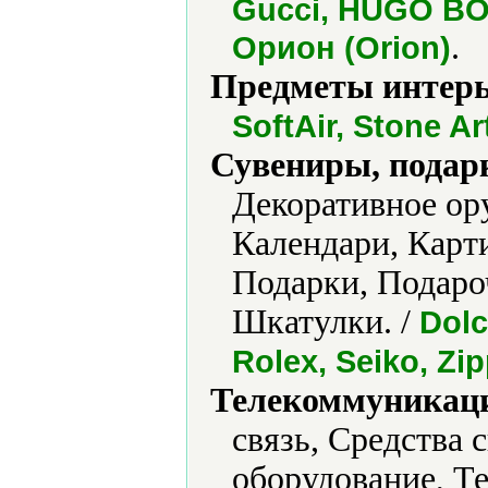
Gucci, HUGO BO
.
Орион (Orion)
Предметы интерь
SoftAir, Stone Ar
Сувениры, подар
Декоративное ору
Календари, Карт
Подарки, Подаро
Шкатулки. /
Dolc
Rolex, Seiko, Zi
Телекоммуникаци
связь, Средства
оборудование, Т