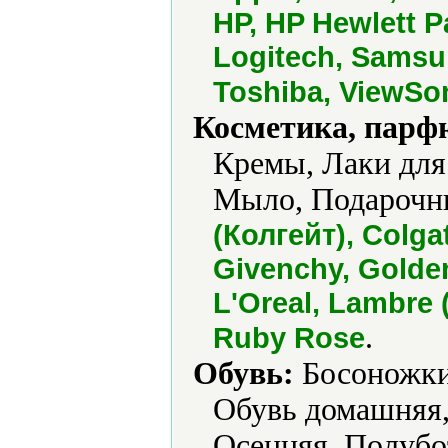
HP, HP Hewlett P
Logitech, Samsu
Toshiba, ViewSo
Косметика, парф
Кремы, Лаки для
Мыло, Подарочн
(Колгейт), Colga
Givenchy, Golde
L'Oreal, Lambre 
.
Ruby Rose
Обувь:
Босоножки,
Обувь домашняя,
Осенняя, Полубо