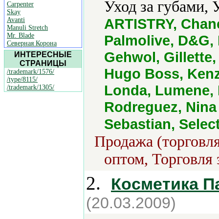
Уход за губами, 
Carpenter
Skay
ARTISTRY, Chanel
Avanti
Manuli Stretch
Mr. Blade
Palmolive, D&G, 
Северная Корона
Gehwol, Gillette
ИНТЕРЕСНЫЕ
СТРАНИЦЫ
Hugo Boss, Kenz
/trademark/1576/
/type/8115/
Londa, Lumene, 
/trademark/1305/
Rodreguez, Nina 
Sebastian, Select
Продажа (торговля
оптом, Торговля 
2.
Косметика 
(20.03.2009)