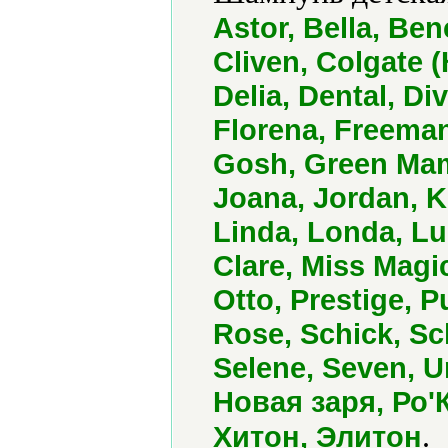
Astor, Bella, Ben
Cliven, Colgate (
Delia, Dental, Di
Florena, Freeman
Gosh, Green Mam
Joana, Jordan, Ki
Linda, Londa, L
Clare, Miss Magi
Otto, Prestige, 
Rose, Schick, S
Selene, Seven, Un
Новая заря, Ро'
.
Хитон, Элитон