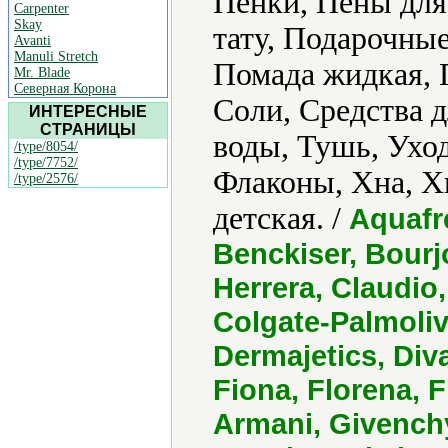
Пенки, Пены для
Carpenter
Skay
тату, Подарочные
Avanti
Manuli Stretch
Помада жидкая, 
Mr. Blade
Северная Корона
Соли, Средства д
ИНТЕРЕСНЫЕ
СТРАНИЦЫ
воды, Тушь, Уход
/type/8054/
/type/7752/
Флаконы, Хна, Х
/type/2576/
детская. /
Aquafre
Benckiser, Bourjo
Herrera, Claudio,
Colgate-Palmolive
Dermajetics, Diva
Fiona, Florena, F
Armani, Givench