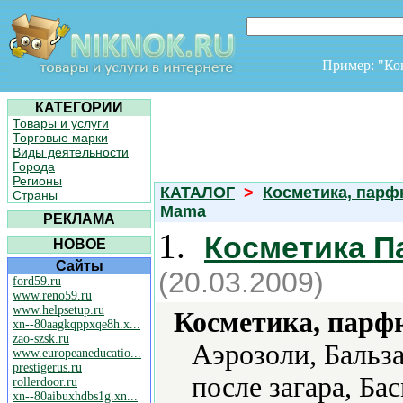
Пример: "К
КАТЕГОРИИ
Товары и услуги
Торговые марки
Виды деятельности
Города
Регионы
КАТАЛОГ
>
Косметика, пар
Страны
Mama
РЕКЛАМА
1.
Косметика 
НОВОЕ
Сайты
(20.03.2009)
ford59.ru
www.reno59.ru
www.helpsetup.ru
Косметика, парф
xn--80aagkqppxqe8h.x...
zao-szsk.ru
Аэрозоли, Бальз
www.europeaneducatio...
prestigerus.ru
после загара, Бас
rollerdoor.ru
xn--80aibuxhdbs1g.xn...