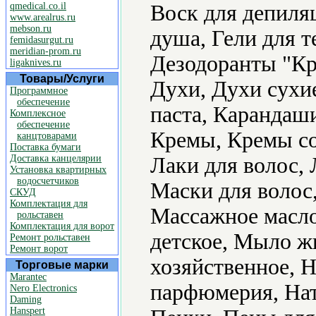
qmedical.co.il
Воск для депиляц
www.arealrus.ru
mebson.ru
душа, Гели для т
femidasurgut.ru
meridian-prom.ru
Дезодоранты "Кр
ligaknives.ru
Товары/Услуги
Духи, Духи сухие
Программное
обеспечение
паста, Карандаши
Комплексное
обеспечение
Кремы, Кремы с
канцтоварами
Поставка бумаги
Доставка канцелярии
Лаки для волос, 
Установка квартирных
водосчетчиков
Маски для волос,
СКУД
Комплектация для
Массажное масл
рольставен
Комплектация для ворот
детское, Мыло ж
Ремонт рольставен
Ремонт ворот
хозяйственное, 
Торговые марки
Marantec
парфюмерия, Нат
Nero Electronics
Daming
Hanspert