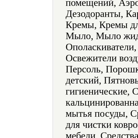
помещений, Аэро
Дезодоранты, Ка
Кремы, Кремы дл
Мыло, Мыло жид
Ополаскиватели,
Освежители возд
Персоль, Порош
детский, Пятнов
гигиенические, 
кальцинированна
мытья посуды, С
для чистки ковро
мебели, Средства