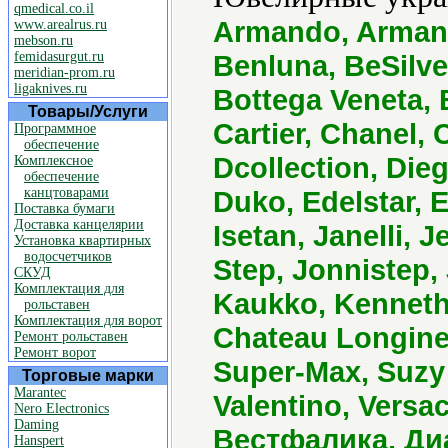
qmedical.co.il
Armando, Armani,
www.arealrus.ru
mebson.ru
femidasurgut.ru
Benluna, BeSilver
meridian-prom.ru
ligaknives.ru
Bottega Veneta, B
Товары/Услуги
Cartier, Chanel,
Программное
обеспечение
Dcollection, Die
Комплексное
обеспечение
канцтоварами
Duko, Edelstar, 
Поставка бумаги
Доставка канцелярии
Isetan, Janelli, 
Установка квартирных
водосчетчиков
Step, Jonnistep,
СКУД
Комплектация для
Kaukko, Kenneth 
рольставен
Комплектация для ворот
Chateau Longine
Ремонт рольставен
Ремонт ворот
Super-Max, Suzy 
Торговые марки
Marantec
Valentino, Versa
Nero Electronics
Daming
Вестфалика, Ди
Hanspert