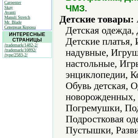
Carpenter
.
ЧМЗ
Skay
Avanti
Детские товары:
Manuli Stretch
Mr. Blade
Северная Корона
Детская одежда,
ИНТЕРЕСНЫЕ
Детские платья,
СТРАНИЦЫ
/trademark/1482-2/
надувные, Игру
/trademark/10892/
/type/2583-2/
настольные, Игр
энциклопедии, К
Обувь детская, 
новорожденных, 
Погремушки, По
Подростковая од
Пустышки, Разви