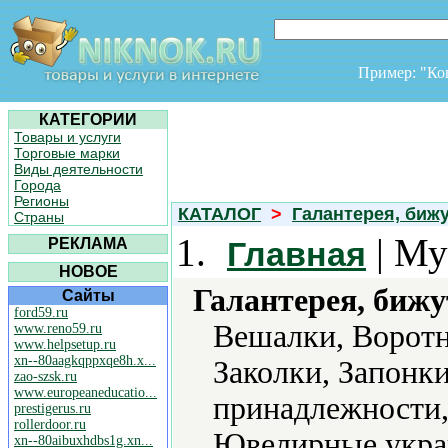
Пример: "К
КАТЕГОРИИ
Товары и услуги
Торговые марки
Виды деятельности
Города
Регионы
КАТАЛОГ
>
Галантерея, биж
Страны
1.
| Му
РЕКЛАМА
Главная
НОВОЕ
Галантерея, бижу
Сайты
ford59.ru
Вешалки, Воротни
www.reno59.ru
www.helpsetup.ru
xn--80aagkqppxqe8h.x...
Заколки, Запонки
zao-szsk.ru
www.europeaneducatio...
принадлежности,
prestigerus.ru
rollerdoor.ru
Ювелирные укра
xn--80aibuxhdbs1g.xn...