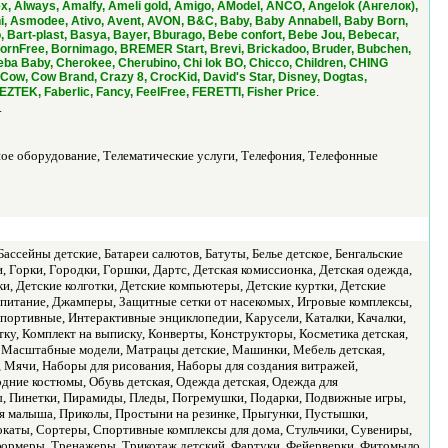
 Always, Amalfy, Ameli gold, Amigo, AModel, ANCO, Angelok (Ангелок),
i, Asmodee, Ativo, Avent, AVON, B&C, Baby, Baby Annabell, Baby Born,
 Bart-plast, Basya, Bayer, Bburago, Bebe confort, Bebe Jou, Bebecar,
 BornFree, Bornimago, BREMER Start, Brevi, Brickadoo, Bruder, Bubchen,
ba Baby, Cherokee, Cherubino, Chi lok BO, Chicco, Children, CHING
ow, Cow Brand, Crazy 8, CrocKid, David's Star, Disney, Dogtas,
.
TEK, Faberlic, Fancy, FeelFree, FERETTI, Fisher Price
.
ное оборудование, Телематические услуги, Телефония, Телефонные
ссейны детские, Батареи салютов, Батуты, Белье детское, Бенгальские
Горки, Городки, Горшки, Дартс, Детская комиссионка, Детская одежда,
и, Детские колготки, Детские компьютеры, Детские куртки, Детские
е питание, Джамперы, Защитные сетки от насекомых, Игровые комплексы,
ортивные, Интерактивные энциклопедии, Карусели, Каталки, Качалки,
атку, Комплект на выписку, Конверты, Конструкторы, Косметика детская,
, Масштабные модели, Матрацы детские, Машинки, Мебель детская,
Мячи, Наборы для рисования, Наборы для создания витражей,
дние костюмы, Обувь детская, Одежда детская, Одежда для
ы, Пинетки, Пирамиды, Пледы, Погремушки, Подарки, Подвижные игры,
ия малыша, Приколы, Простыни на резинке, Прыгунки, Пустышки,
окаты, Сортеры, Спортивные комплексы для дома, Стульчики, Сувениры,
формеры, Тренажеры, Трикотаж детский, Фартуки, Фейерверки, Фитомыло,