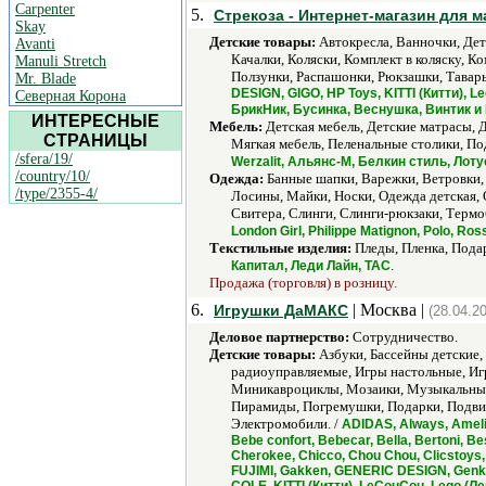
Carpenter
5.
Стрекоза - Интернет-магазин для 
Skay
Детские товары:
Автокресла, Ванночки, Дет
Avanti
Качалки, Коляски, Комплект в коляску, К
Manuli Stretch
Ползунки, Распашонки, Рюкзашки, Тавар
Mr. Blade
DESIGN, GIGO, HP Toys, KITTI (Китти), 
Северная Корона
БрикНик, Бусинка, Веснушка, Винтик и
ИНТЕРЕСНЫЕ
Мебель:
Детская мебель, Детские матрасы, 
СТРАНИЦЫ
Мягкая мебель, Пеленальные столики, П
/sfera/19/
Werzalit, Альянс-М, Белкин стиль, Ло
/country/10/
Одежда:
Банные шапки, Варежки, Ветровки,
/type/2355-4/
Лосины, Майки, Носки, Одежда детская,
Свитера, Слинги, Слинги-рюкзаки, Термо
London Girl, Philippe Matignon, Polo, R
Текстильные изделия:
Пледы, Пленка, Подар
.
Капитал, Леди Лайн, ТАС
Продажа (торговля) в розницу.
6.
| Москва |
Игрушки ДаМАКС
(28.04.2
Деловое партнерство:
Сотрудничество.
Детские товары:
Азбуки, Бассейны детские,
радиоуправляемые, Игры настольные, Иг
Миникавроциклы, Мозаики, Музыкальные
Пирамиды, Погремушки, Подарки, Подви
Электромобили. /
ADIDAS, Always, Ameli
Bebe confort, Bebecar, Bella, Bertoni, 
Cherokee, Chicco, Chou Chou, Clicstoys,
FUJIMI, Gakken, GENERIC DESIGN, Genki, 