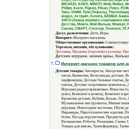
COLE, KITTI (Китти), LeCouCou, Lego (Лего
MICHAEL KORS, MINOTI, Molli, Moltex, 
Philips Avent, Pigeon, Pilsan, Potex, PU
Tako, TAMM, Tefal (Тефаль), Thermobapy,
модел, Астрайт, Аэлита, БЕМБИ, Бимка
ЗИСО (Завод игрового спортивного обо
Детства, Можга, Мой Малыш, Момерт, 
Сказка, СМАРТ, Стеллар, Технолог, ТК
Досуг, развлечения:
Дети, Игры.
Интернет:
Интернет-магазины.
Общественные организации:
Саморегулируе
Торговля, питание, обслуживание:
.
Доставка, Продажа (торговля) в розницу, Пр
Детские игрушки, низкие цены, большо
7.
Интернет-магазин товаров для де
Детские товары:
Автокресла, Авторские мет
свечи, Ванночки, Велосипеды детские, В
парфюмерия, Детские бальные платья, Де
платья, Детские спортивные комплексы,
Игрушки радиоуправляемые, Игры настоль
кукол, Комплект в коляску, Комплект в 
Кроватки детские, Кубики, Куклы, Лото
Музыкальные инструменты, Мягкие книжк
игрушки, Новогодние костюмы, Обувь де
Пирамиды, Пиротехнические изделия, Пл
белье, Посуда игрушечная, Предметы дл
Распашонки, Роботы, Рюкзашки, Санки, 
Товары для школы, Трансформеры, Трик