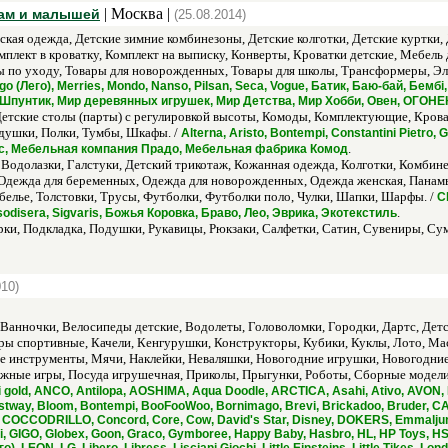
| Москва |
мам и малышей
(25.08.2014)
ская одежда, Детские зимние комбинезоны, Детские колготки, Детские куртки, 
омплект в кроватку, Комплект на выписку, Конверты, Кроватки детские, Мебел
ы по уходу, Товары для новорожденных, Товары для школы, Трансформеры, Эл
Lego (Лего), Merries, Mondo, Nanso, Pilsan, Seca, Vogue, Батик, Баю-бай, Бе
 Шпунтик, Мир деревянных игрушек, Мир Детства, Мир Хобби, Овен, ОГОНЕК,
Детские столы (парты) с регулировкой высоты, Комоды, Комплектующие, Кров
одушки, Полки, Тумбы, Шкафы. /
Alterna, Aristo, Bontempi, Constantini Pietro,
.
тус, Мебельная компания Прадо, Мебельная фабрика Комод
 Водолазки, Галстуки, Детский трикотаж, Кожанная одежда, Колготки, Комби
 Одежда для беременных, Одежда для новорожденных, Одежда женская, Панамы,
белье, Толстовки, Трусы, Футболки, Футболки поло, Чулки, Шапки, Шарфы. /
C
.
ossodisera, Sigvaris, Божья Коровка, Браво, Лео, Эврика, Экотекстиль
ки, Подкладка, Подушки, Рукавицы, Рюкзаки, Салфетки, Сатин, Сувениры, Сум
010)
 Ванночки, Велосипеды детские, Водолеты, Головоломки, Городки, Дартс, Де
ры спортивные, Качели, Кенгурушки, Конструкторы, Кубики, Куклы, Лото, М
 инструменты, Мячи, Наклейки, Неваляшки, Новогодние игрушки, Новогодни
жные игры, Посуда игрушечная, Приколы, Прыгунки, Роботы, Сборные модел
 gold, ANCO, Antilopa, AOSHIMA, Aqua Doodle, ARCTICA, Asahi, Ativo, AVON, 
Bestway, Bloom, Bontempi, BooFooWoo, Bornimago, Brevi, Brickadoo, Bruder, C
 COCCODRILLO, Concord, Core, Cow, David's Star, Disney, DOKERS, Emmaljunga,
GIGO, Globex, Goon, Graco, Gymboree, Happy Baby, Hasbro, HL, HP Toys, HSP,