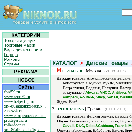
КАТЕГОРИИ
Товары и услуги
Торговые марки
Виды деятельности
Города
Регионы
КАТАЛОГ
>
Детские товары
Страны
1.
| Москва |
С И М Б А
(21.08.2003)
РЕКЛАМА
Детские товары:
Азбуки, Бассейны детские,
НОВОЕ
Конструкторы, Кубики, Куклы, Машинки,
Сайты
Погремушки, Подарки, Ползунки, Посуда
ford59.ru
воздушные. /
Always, ANCO, Antilopa, ARC
www.reno59.ru
Pampers, Route66, Sindy, SoftAir, Waiki
www.helpsetup.ru
Ждем Вас!
xn--80aagkqppxqe8h.x...
2.
| Ереван |
ROBERTOSS
(01.01.2010)
zao-szsk.ru
www.europeaneducatio...
Детские товары:
Детская одежда, Детские б
prestigerus.ru
Обувь:
Босоножки, Ботинки, Летняя, Обувь д
rollerdoor.ru
Cavalli, D&G, Dolce&Gabbana, Frankie Mo
xn--80aibuxhdbs1g.xn...
Одежда:
Безрукавки, Бейсболки, Блузки, Бр