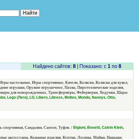
е"
Найдено сайтов:
8
| Показано: c
1
по
8
гры настольные, Игры спортивные, Качели, Коляски, Коляски для кукол,
дние игрушки, Оружие игрушечное, Пазлы, Пиротехнические изделия,
 Товары для новорожденных, Трансформеры, Фейерверки, Ходунки, Шары
o, Lego (Лего), LG, Libero, Libress, Moltex, Mondo, Nannys, Otto,
 спортивная, Сандалии, Сапоги, Туфли. /
Bigioni, Bosetti, Calvin Klein,
нные аксессуары, Кожаные изделия, Куртки, Лосины, Майки, Накидки,