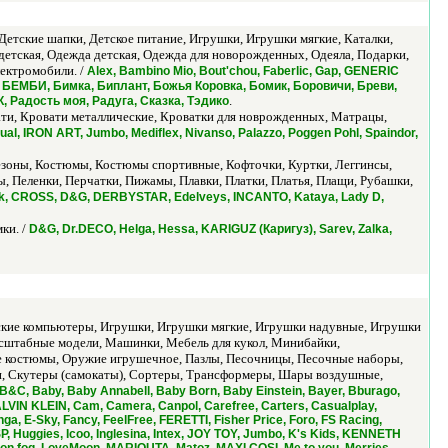
Детские шапки, Детское питание, Игрушки, Игрушки мягкие, Каталки,
ь детская, Одежда детская, Одежда для новорожденных, Одеяла, Подарки,
ектромобили. /
Alex, Bambino Mio, Bout'chou, Faberlic, Gap, GENERIC
мбi, БЕМБИ, Бимка, Биплант, Божья Коровка, Бомик, Боровичи, Бреви,
.
 Радость моя, Радуга, Сказка, Тэдико
ати, Кровати металлические, Кроватки для новрожденных, Матрацы,
 Gual, IRON ART, Jumbo, Mediflex, Nivanso, Palazzo, Poggen Pohl, Spaindor,
незоны, Костюмы, Костюмы спортивные, Кофточки, Куртки, Леггинсы,
 Пеленки, Перчатки, Пижамы, Плавки, Платки, Платья, Плащи, Рубашки,
k, CROSS, D&G, DERBYSTAR, Edelveys, INCANTO, Kataya, Lady D,
ки. /
D&G, Dr.DECO, Helga, Hessa, KARIGUZ (Каригуз), Sarev, Zalka,
тские компьютеры, Игрушки, Игрушки мягкие, Игрушки надувные, Игрушки
асштабные модели, Машинки, Мебель для кукол, Минибайки,
е костюмы, Оружие игрушечное, Пазлы, Песочницы, Песочные наборы,
и, Скутеры (самокаты), Сортеры, Трансформеры, Шары воздушные,
B&C, Baby, Baby Annabell, Baby Born, Baby Einstein, Bayer, Bburago,
ALVIN KLEIN, Cam, Camera, Canpol, Carefree, Carters, Casualplay,
 E-Sky, Fancy, FeelFree, FERETTI, Fisher Price, Foro, FS Racing,
 Huggies, Icoo, Inglesina, Intex, JOY TOY, Jumbo, K's Kids, KENNETH