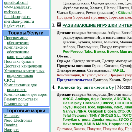
qmedical.co.il
Одежда детская, Одежда джинсовая, Одеж
www.arealrus.ru
Футболки поло, Халаты, Шапки, Шляпы,
mebson.ru
Часы:
Браслеты, Ремни (ремешки). /
Citizen,
femidasurgut.ru
Продажа (торговля) в розницу, Торговля эле
meridian-prom.ru
3.
РАЗВИВАЮЩИЕ ИГРУШКИ ИНТЕР
ligaknives.ru
Товары/Услуги
Детские товары:
Автокресла, Азбуки, Бассе
радиоуправляемые, Игры настольные, Кач
Программное
детские, Кубики, Куклы, Манежи, Машин
обеспечение
наборы, Погремушки, Посуда игрушечная
Комплексное
Peg-Perego, Tako, Бимка, Бомик, Мир 
обеспечение
Обувь:
.
канцтоварами
Одежда:
Одежда женская, Одежда молодежн
Поставка бумаги
Продукты питания:
Орехи, Сосиски, Сухоф
Доставка канцелярии
Электротехника:
Светильники. /
.
FAREL
Установка квартирных
Консультации, Круглосуточно, Продажа (торг
водосчетчиков
Представительства:
Дмитров, Казань, Киро
СКУД
Комплектация для
4.
| Москва
Коляски бу, автокресла бу
рольставен
Комплектация для ворот
Детские товары:
Автокресла, Детская комис
Ремонт рольставен
ANCO, Antilopa, Aqua Doodle, ARCTICA, A
Casualplay, Cherokee, Chicco, COCCODRI
Ремонт ворот
Toys, Huggies, Icoo, Inglesina, Intex, 
Торговые марки
Nannys, NINA, Oshkosh B'gosh, Otto, OU
Marantec
Tefal (Тефаль), TINNY SHOES S.L., TOTO
Голубая стрела, Дрофа-медиа, ЗИСО (З
Nero Electronics
Нахеленок, НАША МАМА, Нордпласт, От
Daming
Доставка, Заказы, Покупка, Покупка б/у, Про
Hanspert