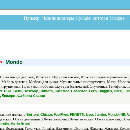
Пример: "Кондиционеры Hyundai оптом в Москв
>
Mondo
 Велосипеды детские, Игрушки, Игрушки мягкие, Игрушки радиоуправляемые, И
 Мебель детская, Мебель для кукол, Музыкальные инструменты, Мячи, Нового
 игрушечная, Прыгунки, Роботы, Скутеры (самокаты), Стульчики, Телефоны,
TICA, Bella, Bestway, Camera, Carefree, Cherokee, Foro, Huggies, Intex, Jumb
.
ki, Люсерж, Фабрика Сказки
альные платья. /
.
Bertoni, Chicco, FeelFree, FERETTI, Icoo, Jumbo, Mondo, NINA
етская, Обувь домашняя, Обувь женская, Обувь мужская, Обувь пляжная, Обувь
.
rello, Mario Bruni
юки, Водолазки, Галстуки, Гольфы, Джемпера, Джинсы, Жакеты, Жилеты, Кожа