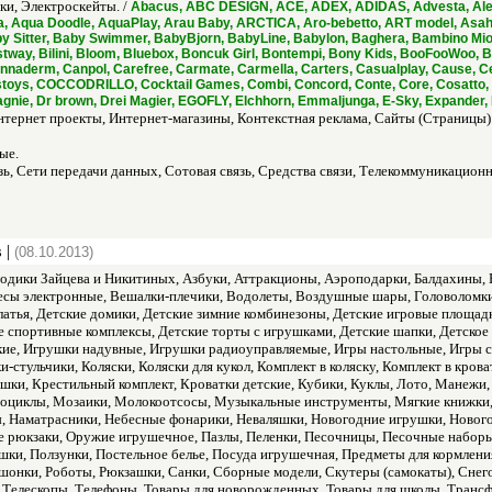
и, Электроскейты. /
Abacus, ABC DESIGN, ACE, ADEX, ADIDAS, Advesta, Alex,
ca, Aqua Doodle, AquaPlay, Arau Baby, ARCTICA, Aro-bebetto, ART model, Asah
y Sitter, Baby Swimmer, BabyBjorn, BabyLine, Babylon, Baghera, Bambino Mio,
estway, Bilini, Bloom, Bluebox, Boncuk Girl, Bontempi, Bony Kids, BooFooWoo,
naderm, Canpol, Carefree, Carmate, Carmella, Carters, Casualplay, Cause, Ce
cstoys, COCCODRILLO, Cocktail Games, Combi, Concord, Conte, Core, Cosatto, C
, Dr brown, Drei Magier, EGOFLY, Elchhorn, Emmaljunga, E-Sky, Expander, EZ
нтернет проекты, Интернет-магазины, Контекстная реклама, Сайты (Страницы)
ые.
ь, Сети передачи данных, Сотовая связь, Средства связи, Телекоммуникацион
 |
(08.10.2013)
одики Зайцева и Никитиных, Азбуки, Аттракционы, Аэроподарки, Балдахины, Ба
есы электронные, Вешалки-плечики, Водолеты, Воздушные шары, Головоломки, 
атья, Детские домики, Детские зимние комбинезоны, Детские игровые площадк
ие спортивные комплексы, Детские торты с игрушками, Детские шапки, Детско
ие, Игрушки надувные, Игрушки радиоуправляемые, Игры настольные, Игры сп
-стульчики, Коляски, Коляски для кукол, Комплект в коляску, Комплект в кров
шки, Крестильный комплект, Кроватки детские, Кубики, Куклы, Лото, Манежи
оциклы, Мозаики, Молокоотсосы, Музыкальные инструменты, Мягкие книжки, 
ы, Наматрасники, Небесные фонарики, Неваляшки, Новогодние игрушки, Нового
 рюкзаки, Оружие игрушечное, Пазлы, Пеленки, Песочницы, Песочные набор
шки, Ползунки, Постельное белье, Посуда игрушечная, Предметы для кормлен
шонки, Роботы, Рюкзашки, Санки, Сборные модели, Скутеры (самокаты), Снег
, Телескопы, Телефоны, Товары для новорожденных, Товары для школы, Транс