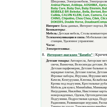
Шнуровки, Электромобили, Электроролик
Animal Planet, Antilopa, AOSHIMA, Apri
Baby Care, Baby Dan, Baby Einstein, Bab
BEIBEILE BP, Beleduc, Bella, Bertoni, B
Callida, CALVIN KLEIN, Cam, Camera, Can
CHING, Chipolino, Chou Chou, Cilek, Cli
DOKERS, Double Horse, DoudouetCompagnie
Интернет:
Базы данных, Интернет портал, И
Компьютеры:
.
Мебель:
Детская мебель, Столы компьютерн
Телекоммуникации и связь:
Мобильная связ
станции, Удаленное управление.
Часы:
.
Электротехника:
.
8.
| Кричев
Интернет-магазин "Бимбо"
Детские товары:
Автокресла, Авторские мет
свечи, Ванночки, Велосипеды детские, В
Детская парфюмерия, Детские бальные пл
нарядные платья, Детские платья, Детск
Игровые наборы, Игрушки, Игрушки мягк
Качели, Кенгурушки, Клеенка, Колыбельки
Кремы под подгузник, Крестильные руба
Мебель для кукол, Минибайки, Миникавр
Нагрудники, Наклейки, Накстенные карт
новорожденных, Одеяла, Ортопедические
Подгузники, Подростковая одежда, Поду
Радионяни, Развивающие игрушки, Распа
Тавары по уходу, Тарелки-непроливайки