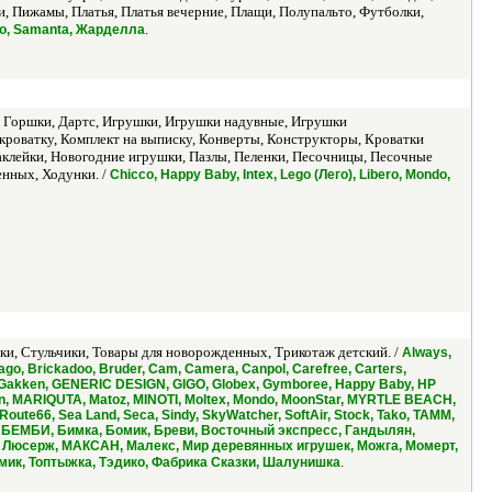
, Пижамы, Платья, Платья вечерние, Плащи, Полупальто, Футболки,
.
Polo, Samanta, Жарделла
е, Горшки, Дартс, Игрушки, Игрушки надувные, Игрушки
 кроватку, Комплект на выписку, Конверты, Конструкторы, Кроватки
клейки, Новогодние игрушки, Пазлы, Пеленки, Песочницы, Песочные
нных, Ходунки. /
Chicco, Happy Baby, Intex, Lego (Лего), Libero, Mondo,
ки, Стульчики, Товары для новорожденных, Трикотаж детский. /
Always,
go, Brickadoo, Bruder, Cam, Camera, Canpol, Carefree, Carters,
ro, Gakken, GENERIC DESIGN, GIGO, Globex, Gymboree, Happy Baby, HP
veMoon, MARIQUTA, Matoz, MINOTI, Moltex, Mondo, MoonStar, MYRTLE BEACH,
ute66, Sea Land, Seca, Sindy, SkyWatcher, SoftAir, Stock, Tako, TAMM,
дел, БЕМБИ, Бимка, Бомик, Бреви, Восточный экспресс, Гандылян,
й, Люсерж, МАКСАН, Малекс, Мир деревянных игрушек, Можга, Момерт,
.
мик, Топтыжка, Тэдико, Фабрика Сказки, Шалунишка