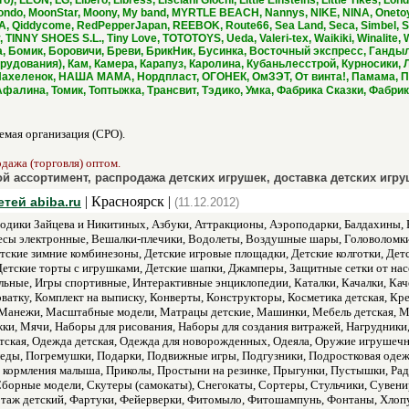
), LEON, LG, Libero, Libress, Lisciani Giochi, Little Einsteins, Little Tikes, 
Mondo, MoonStar, Moony, My band, MYRTLE BEACH, Nannys, NIKE, NINA, Oneto
MA, Qiddycome, RedPepperJapan, REEBOK, Route66, Sea Land, Seca, Simbel, Sind
 TINNY SHOES S.L., Tiny Love, TOTOTOYS, Ueda, Valeri-tex, Waikiki, Winalite
, Бомик, Боровичи, Бреви, БрикНик, Бусинка, Восточный экспресс, Ганды
рудования), Кам, Камера, Карапуз, Каролина, Кубаньлесстрой, Курносики
Нахеленок, НАША МАМА, Нордпласт, ОГОНЕК, ОмЗЭТ, От винта!, Памама, Пе
 Афалина, Томик, Топтыжка, Трансвит, Тэдико, Умка, Фабрика Сказки, Фаб
мая организация (СРО).
одажа (торговля) оптом.
й ассортимент, распродажа детских игрушек, доставка детских игру
| Красноярск |
тей abiba.ru
(11.12.2012)
одики Зайцева и Никитиных, Азбуки, Аттракционы, Аэроподарки, Балдахины, Ба
есы электронные, Вешалки-плечики, Водолеты, Воздушные шары, Головоломки,
тские зимние комбинезоны, Детские игровые площадки, Детские колготки, Дет
 Детские торты с игрушками, Детские шапки, Джамперы, Защитные сетки от на
ные, Игры спортивные, Интерактивные энциклопедии, Каталки, Качалки, Каче
кроватку, Комплект на выписку, Конверты, Конструкторы, Косметика детская, 
, Манежи, Масштабные модели, Матрацы детские, Машинки, Мебель детская, 
и, Мячи, Наборы для рисования, Наборы для создания витражей, Нагрудники,
тская, Одежда детская, Одежда для новорожденных, Одеяла, Оружие игрушечн
еды, Погремушки, Подарки, Подвижные игры, Подгузники, Подростковая одеж
я кормления малыша, Приколы, Простыни на резинке, Прыгунки, Пустышки, Рад
Сборные модели, Скутеры (самокаты), Снегокаты, Сортеры, Стульчики, Сувени
отаж детский, Фартуки, Фейерверки, Фитомыло, Фитошампунь, Фонтаны, Хлоп