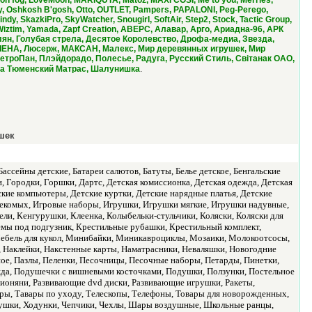
London fog, LoveMoon, MARIQUTA, Matoz, MAXI COSI, Me to you, Merries,
y, Oshkosh B'gosh, Otto, OUTLET, Pampers, PAPALONI, Peg-Perego,
y, SkazkiPro, SkyWatcher, Snougirl, SoftAir, Step2, Stock, Tactic Group,
, Wiztim, Yamada, Zapf Creation, АВЕРС, Алавар, Арго, Ариадна-96, АРК
лян, Голубая стрела, Десятое Королевство, Дрофа-медиа, Звезда,
, ЛЕНА, Люсерж, МАКСАН, Малекс, Мир деревянных игрушек, Мир
троПан, Плэйдорадо, Полесье, Радуга, Русский Стиль, Свiтанак ОАО,
.
рика Тюменский Матрас, Шалунишка
шек
ссейны детские, Батареи салютов, Батуты, Белье детское, Бенгальские
 Городки, Горшки, Дартс, Детская комиссионка, Детская одежда, Детская
ские компьютеры, Детские куртки, Детские нарядные платья, Детские
секомых, Игровые наборы, Игрушки, Игрушки мягкие, Игрушки надувные,
ли, Кенгурушки, Клеенка, Колыбельки-стульчики, Коляски, Коляски для
Кремы под подгузник, Крестильные рубашки, Крестильный комплект,
Мебель для кукол, Минибайки, Миникавроциклы, Мозаики, Молокоотсосы,
 Наклейки, Накстенные карты, Наматрасники, Неваляшки, Новогодние
ое, Пазлы, Пеленки, Песочницы, Песочные наборы, Петарды, Пинетки,
да, Подушечки с вишневыми косточками, Подушки, Ползунки, Постельное
ионяни, Развивающие dvd диски, Развивающие игрушки, Ракеты,
ры, Тавары по уходу, Телескопы, Телефоны, Товары для новорожденных,
ушки, Ходунки, Чепчики, Чехлы, Шары воздушные, Школьные ранцы,