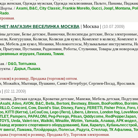
да женская, Одежда мужская, Одежда эксклюзивная, Пальто, Панамы, Пиджаки
 Шорты. /
Axami, B&C, City Classic, Frankie Morello, Gucci, Joop!, Montana, 
.
 Rado
ктронная.
| Москва |
НЕТ-МАГАЗИН ВЕСЕЛИНКА МОСКВА
(10.07.2009)
йны детские, Белье детское, Ванночки, Велосипеды детские, Весы электронны
ели, Кенгурушки, Коляски, Коляски для кукол, Комплект в коляску, Комплект в
ки, Мебель для кукол, Мозаики, Молокоотсосы, Музыкальные инструменты, На
, Прыгунки, Пустышки, Радионяни, Роботы, Стульчики, Товары для новорожде
.
деревянных игрушек, Памама, Томик
ая. /
.
D&G, Топтыжка
рукты. /
.
Дарья, Пышка
овля) в розницу, Продажа (торговля) оптом.
в, Можайск, Мытищи, Пушкино, Санкт-Петербург, Сергиев-Посад, Ярославль
 |
(02.11.2009)
сионка, Детская одежда, Кроватки детские, Манежи, Мебель детская, Подгузни
sahi, Ativo, AVON, B&C, Bella, Bertoni, Bestway, Bloom, BooFooWoo, Bornima
LLO, Concord, Cow, David's Star, Disney, Fancy, FERETTI, Fisher Price, Fo
Jumbo, KITTI (Китти), LeCouCou, Lego (Лего), Libero, Libress, London fog, Lo
TLET, Pampers, PAPALONI, Peg-Perego, Pilsan, Qiddycome, RedPepperJapan, Ro
TOYS, Ueda, Valeri-tex, Waikiki, Winalite, Wiztim, Yamada, Алавар, АРК мо
авод игрового спортивного оборудования), Кам, Карапуз, Кубаньлесстро
 винта!, Памама, Плэйдорадо, Полесье, Радуга, Стеллар, ТК Афалина, То
дажа (торговля) в розницу, Продажа б/у, Торговля электронная.