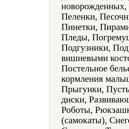
новорожденных, 
Пеленки, Песочн
Пинетки, Пирами
Пледы, Погрему
Подгузники, Под
вишневыми кост
Постельное бель
кормления малыш
Прыгунки, Пуст
диски, Развиваю
Роботы, Рюкзашк
(самокаты), Снег