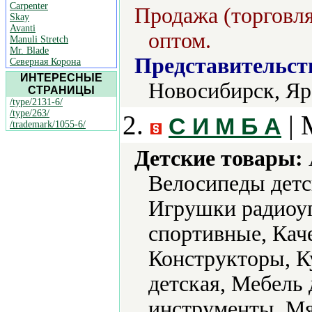
Carpenter
Продажа (торговля
Skay
Avanti
оптом.
Manuli Stretch
Mr. Blade
Представительст
Северная Корона
ИНТЕРЕСНЫЕ
Новосибирск, Яр
СТРАНИЦЫ
/type/2131-6/
/type/263/
2.
| 
С И М Б А
/trademark/1055-6/
Детские товары:
Велосипеды детс
Игрушки радиоу
спортивные, Каче
Конструкторы, К
детская, Мебель
инструменты, Мя