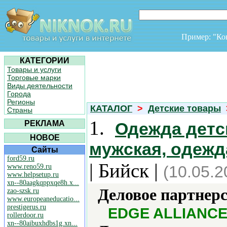
Пример: "К
КАТЕГОРИИ
Товары и услуги
Торговые марки
Виды деятельности
Города
Регионы
КАТАЛОГ
>
Детские товары
Страны
1.
РЕКЛАМА
Одежда детс
НОВОЕ
мужская, одежд
Сайты
ford59.ru
| Бийск |
www.reno59.ru
(10.05.2
www.helpsetup.ru
xn--80aagkqppxqe8h.x...
Деловое партнерс
zao-szsk.ru
www.europeaneducatio...
prestigerus.ru
EDGE ALLIANC
rollerdoor.ru
xn--80aibuxhdbs1g.xn...