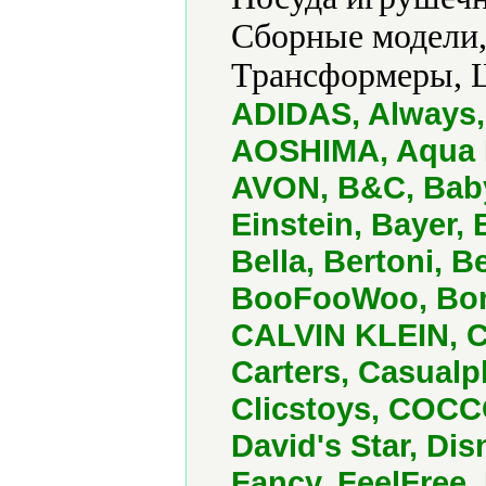
Сборные модели,
Трансформеры, 
ADIDAS, Always, 
AOSHIMA, Aqua D
AVON, B&C, Baby
Einstein, Bayer,
Bella, Bertoni, 
BooFooWoo, Born
CALVIN KLEIN, C
Carters, Casualp
Clicstoys, COCC
David's Star, Di
Fancy, FeelFree,