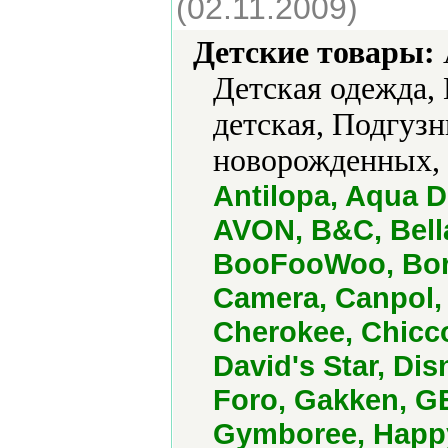
(02.11.2009)
Детские товары:
Детская одежда,
детская, Подгузн
новорожденных, 
Antilopa, Aqua D
AVON, B&C, Bella
BooFooWoo, Born
Camera, Canpol, 
Cherokee, Chic
David's Star, Dis
Foro, Gakken, G
Gymboree, Happy