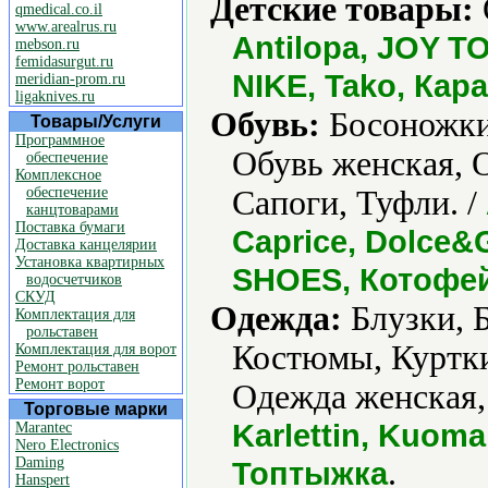
Детские товары:
qmedical.co.il
www.arealrus.ru
Antilopa, JOY TO
mebson.ru
femidasurgut.ru
NIKE, Tako, Ка
meridian-prom.ru
ligaknives.ru
Обувь:
Босоножки,
Товары/Услуги
Программное
Обувь женская, 
обеспечение
Комплексное
обеспечение
Сапоги, Туфли. /
канцтоварами
Поставка бумаги
Caprice, Dolce
Доставка канцелярии
Установка квартирных
SHOES, Котофей
водосчетчиков
СКУД
Одежда:
Блузки, 
Комплектация для
рольставен
Костюмы, Куртки
Комплектация для ворот
Ремонт рольставен
Ремонт ворот
Одежда женская,
Торговые марки
Karlettin, Kuoma
Marantec
Nero Electronics
Daming
.
Топтыжка
Hanspert