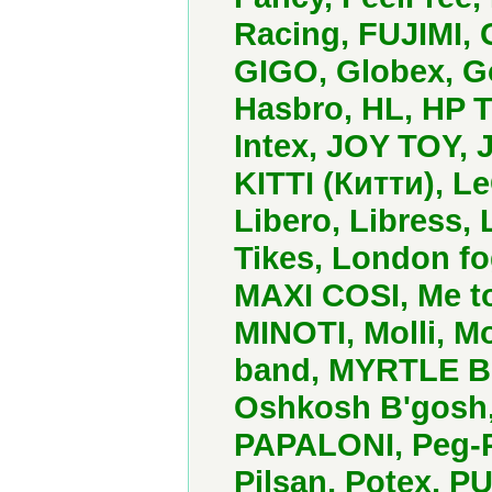
Racing, FUJIMI,
GIGO, Globex, G
Hasbro, HL, HP T
Intex, JOY TOY,
KITTI (Китти), L
Libero, Libress, L
Tikes, London f
MAXI COSI, Me t
MINOTI, Molli, M
band, MYRTLE BE
Oshkosh B'gosh,
PAPALONI, Peg-Pe
Pilsan, Potex, 