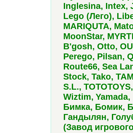
Inglesina, Intex
Lego (Лего), Lib
MARIQUTA, Matoz
MoonStar, MYRT
B'gosh, Otto, O
Perego, Pilsan,
Route66, Sea Lan
Stock, Tako, TA
S.L., TOTOTOYS, U
Wiztim, Yamada
Бимка, Бомик, 
Гандылян, Голу
(Завод игровог