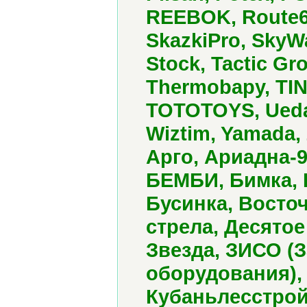
REEBOK, Route66
SkazkiPro, SkyWa
Stock, Tactic Gr
Thermobapy, TIN
TOTOTOYS, Ueda, 
Wiztim, Yamada,
Арго, Ариадна-9
БЕМБИ, Бимка, 
Бусинка, Восто
стрела, Десято
Звезда, ЗИСО (
оборудования), 
Кубаньлесстрой