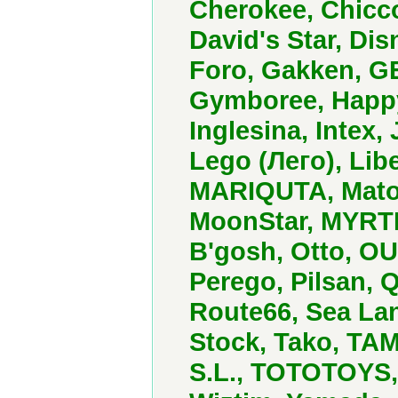
Cherokee, Chic
David's Star, Dis
Foro, Gakken, G
Gymboree, Happy
Inglesina, Intex
Lego (Лего), Lib
MARIQUTA, Matoz
MoonStar, MYRT
B'gosh, Otto, O
Perego, Pilsan,
Route66, Sea Lan
Stock, Tako, TA
S.L., TOTOTOYS, U