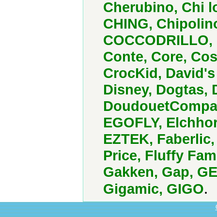
Cherubino, Chi l
CHING, Chipolino
COCCODRILLO, C
Conte, Core, Cos
CrocKid, David's
Disney, Dogtas,
DoudouetCompagn
EGOFLY, Elchhor
EZTEK, Faberlic,
Price, Fluffy Fam
Gakken, Gap, GE
.
Gigamic, GIGO