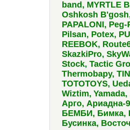
band, MYRTLE BE
Oshkosh B'gosh,
PAPALONI, Peg-Pe
Pilsan, Potex, 
REEBOK, Route66
SkazkiPro, SkyWa
Stock, Tactic Gr
Thermobapy, TIN
TOTOTOYS, Ueda, 
Wiztim, Yamada,
Арго, Ариадна-9
БЕМБИ, Бимка, 
Бусинка, Восто