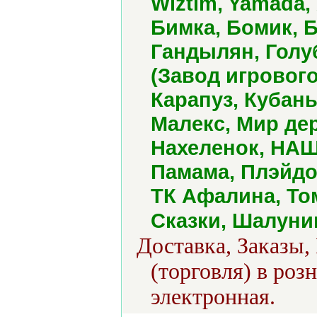
Wiztim, Yamada
Бимка, Бомик, 
Гандылян, Голу
(Завод игровог
Карапуз, Кубан
Малекс, Мир де
Нахеленок, НАШ
Памама, Плэйдор
ТК Афалина, То
Сказки, Шалуни
Доставка, Заказы,
(торговля) в роз
электронная.