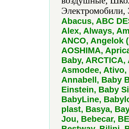
воздушные, Шко
Электромобили, 
Abacus, ABC DES
Alex, Always, Am
ANCO, Angelok (А
AOSHIMA, Aprica
Baby, ARCTICA, 
Asmodee, Ativo,
Annabell, Baby 
Einstein, Baby S
BabyLine, Babyl
plast, Basya, Ba
Jou, Bebecar, BE
Bestway, Bilini,