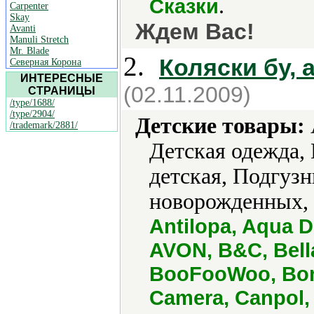
.
Сказки
Carpenter
Skay
Ждем Вас!
Avanti
Manuli Stretch
Mr. Blade
2.
Коляски бу, 
Северная Корона
ИНТЕРЕСНЫЕ
(02.11.2009)
СТРАНИЦЫ
/type/1688/
/type/2904/
Детские товары:
/trademark/2881/
Детская одежда,
детская, Подгузн
новорожденных, 
Antilopa, Aqua D
AVON, B&C, Bella
BooFooWoo, Born
Camera, Canpol, 