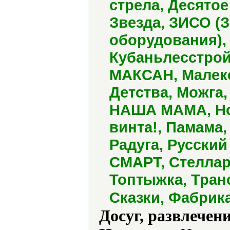
стрела, Десято
Звезда, ЗИСО (
оборудования), 
Кубаньлесстрой
МАКСАН, Малекс
Детства, Можга
НАША МАМА, Но
винта!, Памама,
Радуга, Русский
СМАРТ, Стеллар,
Топтыжка, Транс
Сказки, Фабрик
Досуг, развлечен