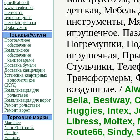
qmedical.co.il
детская, Мебель
www.arealrus.ru
mebson.ru
femidasurgut.ru
инструменты, Мя
meridian-prom.ru
ligaknives.ru
игрушечное, Паз
Товары/Услуги
Программное
Погремушки, Под
обеспечение
Комплексное
игрушечная, Пры
обеспечение
канцтоварами
Стульчики, Теле
Поставка бумаги
Доставка канцелярии
Трансформеры, 
Установка квартирных
водосчетчиков
СКУД
воздушные. /
Alw
Комплектация для
рольставен
Bella, Bestway, 
Комплектация для ворот
Ремонт рольставен
Huggies, Intex, 
Ремонт ворот
Торговые марки
Libress, Moltex,
Marantec
Nero Electronics
Route66, Sindy, 
Daming
Hanspert