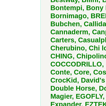
Bontempi, Bony 
Bornimago, BREME
Bubchen, Callid
Cannaderm, Canpo
Carters, Casualp
Cherubino, Chi l
CHING, Chipolino
COCCODRILLO, C
Conte, Core, Cos
CrocKid, David's
Double Horse, D
Magier, EGOFLY,
Expander, EZTEK,