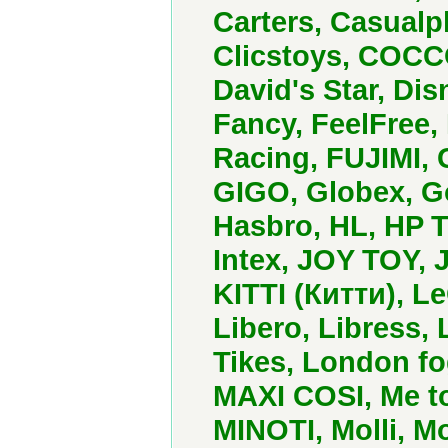
Carters, Casualp
Clicstoys, COCC
David's Star, Di
Fancy, FeelFree,
Racing, FUJIMI,
GIGO, Globex, G
Hasbro, HL, HP T
Intex, JOY TOY,
KITTI (Китти), L
Libero, Libress, L
Tikes, London f
MAXI COSI, Me t
MINOTI, Molli, M