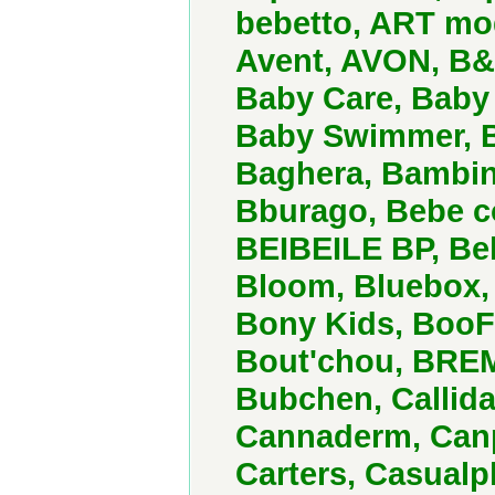
bebetto, ART mod
Avent, AVON, B&
Baby Care, Baby 
Baby Swimmer, B
Baghera, Bambino
Bburago, Bebe co
BEIBEILE BP, Bele
Bloom, Bluebox,
Bony Kids, BooF
Bout'chou, BREME
Bubchen, Callid
Cannaderm, Canpo
Carters, Casualp