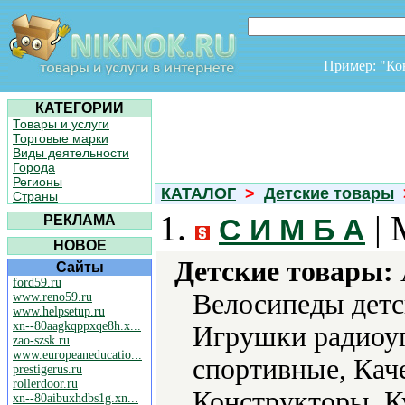
Пример: "К
КАТЕГОРИИ
Товары и услуги
Торговые марки
Виды деятельности
Города
Регионы
КАТАЛОГ
>
Детские товары
Страны
1.
| 
РЕКЛАМА
С И М Б А
НОВОЕ
Детские товары:
Сайты
ford59.ru
Велосипеды детс
www.reno59.ru
www.helpsetup.ru
xn--80aagkqppxqe8h.x...
Игрушки радиоу
zao-szsk.ru
www.europeaneducatio...
спортивные, Каче
prestigerus.ru
rollerdoor.ru
Конструкторы, К
xn--80aibuxhdbs1g.xn...