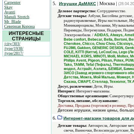
Carpenter
5.
| Москва |
Игрушки ДаМАКС
(28.04.2
Skay
Деловое партнерство:
Сотрудничество.
Avanti
Детские товары:
Азбуки, Бассейны детские,
Manuli Stretch
радиоуправляемые, Игры настольные, Иг
Mr. Blade
Миникавроциклы, Мозаики, Музыкальные
Северная Корона
Пирамиды, Погремушки, Подарки, Подви
ИНТЕРЕСНЫЕ
Электромобили. /
ADIDAS, Always, Ameli
СТРАНИЦЫ
Bebe confort, Bebecar, Bella, Bertoni, 
/city/303/
Cherokee, Chicco, Chou Chou, Clicstoys,
FUJIMI, Gakken, GENERIC DESIGN, Genki, 
/type/1938/
COLE, KITTI (Китти), LeCouCou, Lego (Лего
/type/2817/
MICHAEL KORS, MINOTI, Molli, Moltex, 
Philips Avent, Pigeon, Pilsan, Potex, PU
Tako, TAMM, Tefal (Тефаль), Thermobapy,
модел, Астрайт, Аэлита, БЕМБИ, Бимка
ЗИСО (Завод игрового спортивного обо
Детства, Можга, Мой Малыш, Момерт, 
Сказка, СМАРТ, Стеллар, Технолог, ТК
Досуг, развлечения:
Дети, Игры.
Интернет:
Интернет-магазины.
Общественные организации:
Саморегулируе
Торговля, питание, обслуживание:
.
Доставка, Продажа (торговля) в розницу, Пр
Детские игрушки, низкие цены, большо
6.
Интернет-магазин товаров для де
Детские товары:
Автокресла, Авторские мет
свечи, Ванночки, Велосипеды детские, В