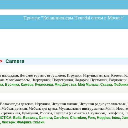
Пример: "Кондиционеры Hyundai оптом в Москв
>
Camera
 площадки, Детские торты с игрушками, Игрушки, Игрушки мягкие, Качели, Кол
ая, Молокоотсосы, Нагрудники, Погремушки, Подарки, Пустышки, Радионяни,
лита, Бусинка, Камера, Курносики, Мир Детства, Мой Малыш, Сказка, Фабрик
 Велосипеды детские, Игрушки, Игрушки мягкие, Игрушки радиоуправляемые, И
 Мебель детская, Мебель для кукол, Музыкальные инструменты, Мячи, Нового
 игрушечная, Прыгунки, Роботы, Скутеры (самокаты), Стульчики, Телефоны,
TICA, Bella, Bestway, Camera, Carefree, Cherokee, Foro, Huggies, Intex, Jumb
.
ki, Люсерж, Фабрика Сказки