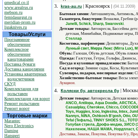
qmedical.co.il
3.
| Красноярск |
kras-au.ru
(04.11.2009)
www.arealrus.ru
mebson.ru
Бытовая химия:
Автошампунь, Антимоль, Аэ
femidasurgut.ru
Галантерея, бижутерия:
Вешалки, Гребни (р
meridian-prom.ru
.
Janelli, Schick, Sharp, Swarovski
ligaknives.ru
Детские товары:
Автокресла, Бассейны детс
детская, Минибайки, Подвижные игры, По
Товары/Услуги
.
Стеллар
Программное
Косметика, парфюмерия:
Депиляторы, Духи 
обеспечение
Лунный свет, Мирра Люкс (Mirra Lux), 
Комплексное
Обувь:
Галоши, Обувь детская, Обувь пляжна
обеспечение
Одежда:
Галстуки, Гетры, Гольфы, Джинсы,
канцтоварами
Посуда и кухонные принадлежности:
Бытов
Поставка бумаги
Сад и огород:
Зимние сады, Косы, Культива
Доставка канцелярии
Сувениры, подарки, ювелирные изделия:
CD
Установка квартирных
Хозяйственно-бытовые товары:
Весы элект
водосчетчиков
Аукцион.
СКУД
Комплектация для
4.
| Москва
Коляски бу, автокресла бу
рольставен
Детские товары:
Автокресла, Детская комис
Комплектация для ворот
ANCO, Antilopa, Aqua Doodle, ARCTICA, A
Ремонт рольставен
Casualplay, Cherokee, Chicco, COCCODRI
Ремонт ворот
Toys, Huggies, Icoo, Inglesina, Intex, 
Торговые марки
Nannys, NINA, Oshkosh B'gosh, Otto, OU
Tefal (Тефаль), TINNY SHOES S.L., TOTO
Marantec
Голубая стрела, Дрофа-медиа, ЗИСО (З
Nero Electronics
Нахеленок, НАША МАМА, Нордпласт, От
Daming
Доставка, Заказы, Покупка, Покупка б/у, Про
Hanspert