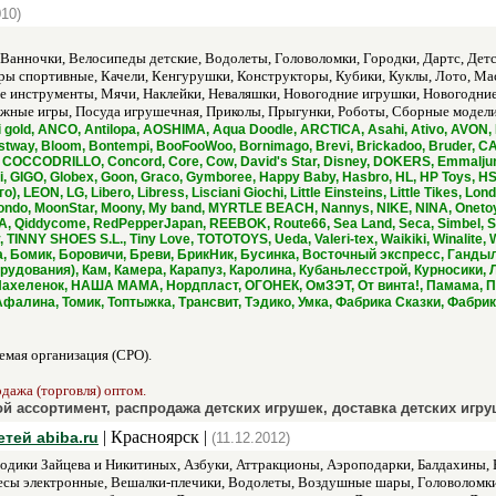
010)
 Ванночки, Велосипеды детские, Водолеты, Головоломки, Городки, Дартс, Де
ры спортивные, Качели, Кенгурушки, Конструкторы, Кубики, Куклы, Лото, М
 инструменты, Мячи, Наклейки, Неваляшки, Новогодние игрушки, Новогодни
жные игры, Посуда игрушечная, Приколы, Прыгунки, Роботы, Сборные модел
 gold, ANCO, Antilopa, AOSHIMA, Aqua Doodle, ARCTICA, Asahi, Ativo, AVON, 
Bestway, Bloom, Bontempi, BooFooWoo, Bornimago, Brevi, Brickadoo, Bruder, C
 COCCODRILLO, Concord, Core, Cow, David's Star, Disney, DOKERS, Emmaljunga,
GIGO, Globex, Goon, Graco, Gymboree, Happy Baby, Hasbro, HL, HP Toys, HSP,
), LEON, LG, Libero, Libress, Lisciani Giochi, Little Einsteins, Little Tikes, 
Mondo, MoonStar, Moony, My band, MYRTLE BEACH, Nannys, NIKE, NINA, Oneto
MA, Qiddycome, RedPepperJapan, REEBOK, Route66, Sea Land, Seca, Simbel, Sind
 TINNY SHOES S.L., Tiny Love, TOTOTOYS, Ueda, Valeri-tex, Waikiki, Winalite
, Бомик, Боровичи, Бреви, БрикНик, Бусинка, Восточный экспресс, Ганды
рудования), Кам, Камера, Карапуз, Каролина, Кубаньлесстрой, Курносики
Нахеленок, НАША МАМА, Нордпласт, ОГОНЕК, ОмЗЭТ, От винта!, Памама, Пе
 Афалина, Томик, Топтыжка, Трансвит, Тэдико, Умка, Фабрика Сказки, Фаб
мая организация (СРО).
одажа (торговля) оптом.
й ассортимент, распродажа детских игрушек, доставка детских игру
| Красноярск |
тей abiba.ru
(11.12.2012)
одики Зайцева и Никитиных, Азбуки, Аттракционы, Аэроподарки, Балдахины, Ба
есы электронные, Вешалки-плечики, Водолеты, Воздушные шары, Головоломки,