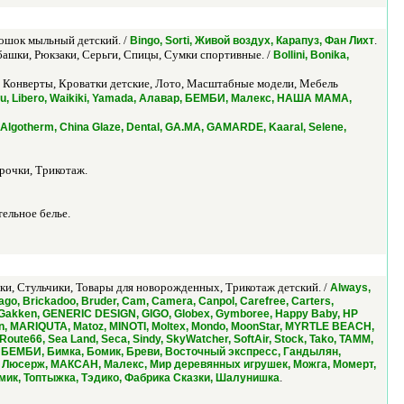
ошок мыльный детский. /
.
Bingo, Sorti, Живой воздух, Карапуз, Фан Лихт
башки, Рюкзаки, Серьги, Спицы, Сумки спортивные. /
Bollini, Bonika,
у, Конверты, Кроватки детские, Лото, Масштабные модели, Мебель
ou, Libero, Waikiki, Yamada, Алавар, БЕМБИ, Малекс, НАША МАМА,
Algotherm, China Glaze, Dental, GA.MA, GAMARDE, Kaaral, Selene,
рочки, Трикотаж.
ельное белье.
ки, Стульчики, Товары для новорожденных, Трикотаж детский. /
Always,
go, Brickadoo, Bruder, Cam, Camera, Canpol, Carefree, Carters,
ro, Gakken, GENERIC DESIGN, GIGO, Globex, Gymboree, Happy Baby, HP
veMoon, MARIQUTA, Matoz, MINOTI, Moltex, Mondo, MoonStar, MYRTLE BEACH,
ute66, Sea Land, Seca, Sindy, SkyWatcher, SoftAir, Stock, Tako, TAMM,
дел, БЕМБИ, Бимка, Бомик, Бреви, Восточный экспресс, Гандылян,
й, Люсерж, МАКСАН, Малекс, Мир деревянных игрушек, Можга, Момерт,
.
мик, Топтыжка, Тэдико, Фабрика Сказки, Шалунишка