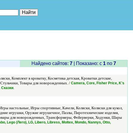
е"
Найдено сайтов:
7
| Показано: c
1
по
7
яски, Комплект в кроватку, Косметика детская, Кроватки детские,
 Стульчики, Товары для новорожденных. /
Camera, Core, Fisher Price, K's
.
а Сказки
гры настольные, Игры спортивные, Качели, Коляски, Коляски для кукол,
дние игрушки, Оружие игрушечное, Пазлы, Пиротехнические изделия,
 Товары для новорожденных, Трансформеры, Фейерверки, Ходунки, Шары
o, Lego (Лего), LG, Libero, Libress, Moltex, Mondo, Nannys, Otto,