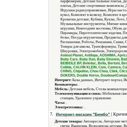
парфюмерия, Детские бальные платья, Де
платья, Детские спортивные комплексы,
Игрушки радиоуправляемые, Игры настоль
кукол, Комплект в коляску, Комплект в 
Кроватки детские, Кубики, Куклы, Лото
Музыкальные инструменты, Мягкие книжк
игрушки, Новогодние костюмы, Обувь де
Пирамиды, Пиротехнические изделия, Пл
белье, Посуда игрушечная, Предметы дл
Распашонки, Роботы, Рюкзашки, Санки, 
Товары для школы, Трансформеры, Трик
Шнуровки, Электромобили, Электроролик
Animal Planet, Antilopa, AOSHIMA, Apri
Baby Care, Baby Dan, Baby Einstein, Bab
BEIBEILE BP, Beleduc, Bella, Bertoni, B
Callida, CALVIN KLEIN, Cam, Camera, Can
CHING, Chipolino, Chou Chou, Cilek, Cli
DOKERS, Double Horse, DoudouetCompagnie
Интернет:
Базы данных, Интернет портал, И
Компьютеры:
.
Мебель:
Детская мебель, Столы компьютерн
Телекоммуникации и связь:
Мобильная связ
станции, Удаленное управление.
Часы:
.
Электротехника:
.
7.
| Кричев
Интернет-магазин "Бимбо"
Детские товары:
Автокресла, Авторские мет
свечи, Ванночки, Велосипеды детские, В