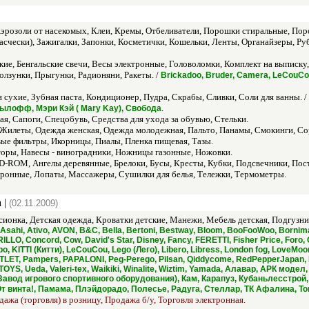
розоли от насекомых, Клеи, Кремы, Отбеливатели, Порошки стиральные, Пор
асчески), Зажигалки, Запонки, Косметички, Кошельки, Ленты, Органайзеры, Ру
кие, Бенгальские свечи, Весы электронные, Головоломки, Комплект на выписк
лзунки, Прыгунки, Радионяни, Ракеты. /
Brickadoo, Bruder, Camera, LeCouC
сухие, Зубная паста, Кондиционер, Пудра, Скрабы, Сливки, Соли для ванны. /
.
Мылофф, Мэри Кэй ( Mary Kay), Свобода
я, Сапоги, Спецобувь, Средства для ухода за обувью, Стельки.
 Жилеты, Одежда женская, Одежда молодежная, Пальто, Панамы, Смокинги, Со
ые фильтры, Икорницы, Пиалы, Пленка пищевая, Тазы.
торы, Навесы - виноградники, Ножницы газонные, Ножовки.
-ROM, Ангелы деревянные, Брелоки, Бусы, Кресты, Кубки, Подсвечники, Пост
ронные, Лопаты, Массажеры, Сушилки для белья, Тележки, Термометры.
 |
(02.11.2009)
сионка, Детская одежда, Кроватки детские, Манежи, Мебель детская, Подгузни
sahi, Ativo, AVON, B&C, Bella, Bertoni, Bestway, Bloom, BooFooWoo, Bornima
LLO, Concord, Cow, David's Star, Disney, Fancy, FERETTI, Fisher Price, Fo
Jumbo, KITTI (Китти), LeCouCou, Lego (Лего), Libero, Libress, London fog, Lo
TLET, Pampers, PAPALONI, Peg-Perego, Pilsan, Qiddycome, RedPepperJapan, Ro
TOYS, Ueda, Valeri-tex, Waikiki, Winalite, Wiztim, Yamada, Алавар, АРК мо
авод игрового спортивного оборудования), Кам, Карапуз, Кубаньлесстро
 винта!, Памама, Плэйдорадо, Полесье, Радуга, Стеллар, ТК Афалина, То
дажа (торговля) в розницу, Продажа б/у, Торговля электронная.