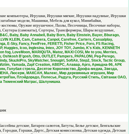
тские компьютеры, Игрушки, Игрушки мягкие, Игрушки надувные, Игрушки
асштабные модели, Машинки, Мебель для кукол, Минибайки,
е костюмы, Оружие игрушечное, Пазлы, Песочницы, Песочные наборы,
и, Скутеры (самокаты), Сортеры, Трансформеры, Шары воздушные,
B&C, Baby, Baby Annabell, Baby Born, Baby Einstein, Bayer, Bburago,
ALVIN KLEIN, Cam, Camera, Canpol, Carefree, Carters, Casualplay,
 E-Sky, Fancy, FeelFree, FERETTI, Fisher Price, Foro, FS Racing,
 Huggies, Icoo, Inglesina, Intex, JOY TOY, Jumbo, K's Kids, KENNETH
London fog, LoveMoon, MARIQUTA, Matoz, MAXI COSI, Me to you, Merries,
y, Oshkosh B'gosh, Otto, OUTLET, Pampers, PAPALONI, Peg-Perego,
y, SkazkiPro, SkyWatcher, Snougirl, SoftAir, Step2, Stock, Tactic Group,
, Wiztim, Yamada, Zapf Creation, АВЕРС, Алавар, Арго, Ариадна-96, АРК
лян, Голубая стрела, Десятое Королевство, Дрофа-медиа, Звезда,
, ЛЕНА, Люсерж, МАКСАН, Малекс, Мир деревянных игрушек, Мир
троПан, Плэйдорадо, Полесье, Радуга, Русский Стиль, Свiтанак ОАО,
.
рика Тюменский Матрас, Шалунишка
шек
ссейны детские, Батареи салютов, Батуты, Белье детское, Бенгальские
 Городки, Горшки, Дартс, Детская комиссионка, Детская одежда, Детская