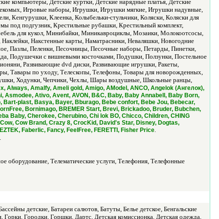
ские компьютеры, Детские куртки, Детские нарядные платья, Детские
секомых, Игровые наборы, Игрушки, Игрушки мягкие, Игрушки надувные,
ли, Кенгурушки, Клеенка, Колыбельки-стульчики, Коляски, Коляски для
Кремы под подгузник, Крестильные рубашки, Крестильный комплект,
Мебель для кукол, Минибайки, Миникавроциклы, Мозаики, Молокоотсосы,
 Наклейки, Накстенные карты, Наматрасники, Неваляшки, Новогодние
ое, Пазлы, Пеленки, Песочницы, Песочные наборы, Петарды, Пинетки,
да, Подушечки с вишневыми косточками, Подушки, Ползунки, Постельное
ионяни, Развивающие dvd диски, Развивающие игрушки, Ракеты,
ры, Тавары по уходу, Телескопы, Телефоны, Товары для новорожденных,
ушки, Ходунки, Чепчики, Чехлы, Шары воздушные, Школьные ранцы,
 Always, Amalfy, Ameli gold, Amigo, AModel, ANCO, Angelok (Ангелок),
i, Asmodee, Ativo, Avent, AVON, B&C, Baby, Baby Annabell, Baby Born,
 Bart-plast, Basya, Bayer, Bburago, Bebe confort, Bebe Jou, Bebecar,
 BornFree, Bornimago, BREMER Start, Brevi, Brickadoo, Bruder, Bubchen,
ba Baby, Cherokee, Cherubino, Chi lok BO, Chicco, Children, CHING
ow, Cow Brand, Crazy 8, CrocKid, David's Star, Disney, Dogtas,
.
TEK, Faberlic, Fancy, FeelFree, FERETTI, Fisher Price
.
ное оборудование, Телематические услуги, Телефония, Телефонные
ссейны детские, Батареи салютов, Батуты, Белье детское, Бенгальские
Горки, Городки, Горшки, Дартс, Детская комиссионка, Детская одежда,