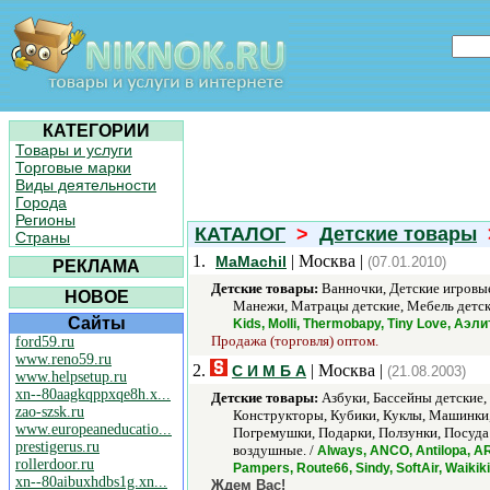
КАТЕГОРИИ
Товары и услуги
Торговые марки
Виды деятельности
Города
Регионы
КАТАЛОГ
>
Детские товары
Страны
1.
| Москва |
MaMachil
(07.01.2010)
РЕКЛАМА
Детские товары:
Ванночки, Детские игровые
НОВОЕ
Манежи, Матрацы детские, Мебель детск
Сайты
Kids, Molli, Thermobapy, Tiny Love, Аэ
Продажа (торговля) оптом.
ford59.ru
www.reno59.ru
2.
| Москва |
С И М Б А
(21.08.2003)
www.helpsetup.ru
xn--80aagkqppxqe8h.x...
Детские товары:
Азбуки, Бассейны детские,
zao-szsk.ru
Конструкторы, Кубики, Куклы, Машинки,
www.europeaneducatio...
Погремушки, Подарки, Ползунки, Посуда
prestigerus.ru
воздушные. /
Always, ANCO, Antilopa, ARC
rollerdoor.ru
Pampers, Route66, Sindy, SoftAir, Waiki
xn--80aibuxhdbs1g.xn...
Ждем Вас!