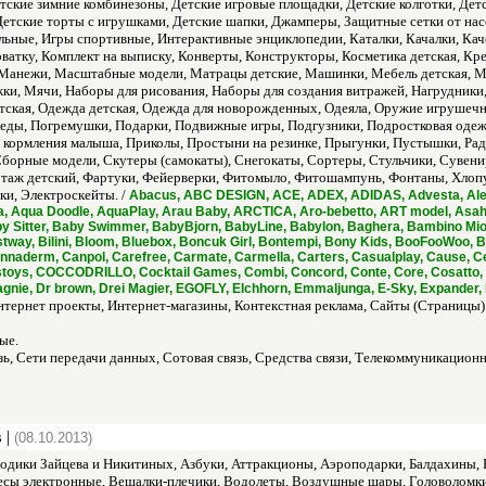
тские зимние комбинезоны, Детские игровые площадки, Детские колготки, Дет
 Детские торты с игрушками, Детские шапки, Джамперы, Защитные сетки от на
ные, Игры спортивные, Интерактивные энциклопедии, Каталки, Качалки, Каче
кроватку, Комплект на выписку, Конверты, Конструкторы, Косметика детская, 
, Манежи, Масштабные модели, Матрацы детские, Машинки, Мебель детская, 
и, Мячи, Наборы для рисования, Наборы для создания витражей, Нагрудники,
тская, Одежда детская, Одежда для новорожденных, Одеяла, Оружие игрушечн
еды, Погремушки, Подарки, Подвижные игры, Подгузники, Подростковая одеж
я кормления малыша, Приколы, Простыни на резинке, Прыгунки, Пустышки, Рад
Сборные модели, Скутеры (самокаты), Снегокаты, Сортеры, Стульчики, Сувени
отаж детский, Фартуки, Фейерверки, Фитомыло, Фитошампунь, Фонтаны, Хлоп
и, Электроскейты. /
Abacus, ABC DESIGN, ACE, ADEX, ADIDAS, Advesta, Alex,
ca, Aqua Doodle, AquaPlay, Arau Baby, ARCTICA, Aro-bebetto, ART model, Asah
y Sitter, Baby Swimmer, BabyBjorn, BabyLine, Babylon, Baghera, Bambino Mio,
estway, Bilini, Bloom, Bluebox, Boncuk Girl, Bontempi, Bony Kids, BooFooWoo,
naderm, Canpol, Carefree, Carmate, Carmella, Carters, Casualplay, Cause, Ce
cstoys, COCCODRILLO, Cocktail Games, Combi, Concord, Conte, Core, Cosatto, C
, Dr brown, Drei Magier, EGOFLY, Elchhorn, Emmaljunga, E-Sky, Expander, EZ
нтернет проекты, Интернет-магазины, Контекстная реклама, Сайты (Страницы)
ые.
ь, Сети передачи данных, Сотовая связь, Средства связи, Телекоммуникацион
 |
(08.10.2013)
одики Зайцева и Никитиных, Азбуки, Аттракционы, Аэроподарки, Балдахины, Ба
есы электронные, Вешалки-плечики, Водолеты, Воздушные шары, Головоломки, 