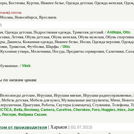
оры, Костюмы, Куртки, Нижнее белье, Одежда детская, Одежда женская, Одеж
говля) оптом.
 Москва, Новосибирск, Ярославль
)
ая, Одежда детская, Подростковая одежда, Трикотаж детский. /
.
Antilopa, Otto
овки, Летняя, Обувь детская, Обувь женская, Обувь мужская, Обувь спортивна
оры, Джинсы, Кожанная одежда, Нижнее белье, Носки, Одежда верхняя, Одежд
овки, Трикотаж, Футболки, Шарфы. /
.
Otto
 Кухонная утварь, Молочники, Посуда, Предметы сервировки, Салатники, Са
 бумажные. /
.
Vitek
ы по низким ценам
 Велосипеды детские, Игрушки, Игрушки мягкие, Игрушки радиоуправляемые, И
 Мебель детская, Мебель для кукол, Музыкальные инструменты, Мячи, Нового
 игрушечная, Прыгунки, Роботы, Скутеры (самокаты), Стульчики, Телефоны,
TICA, Bella, Bestway, Camera, Carefree, Cherokee, Foro, Huggies, Intex, Jumb
.
ki, Люсерж, Фабрика Сказки
| Харьков |
том от производителя
(01.07.2013)