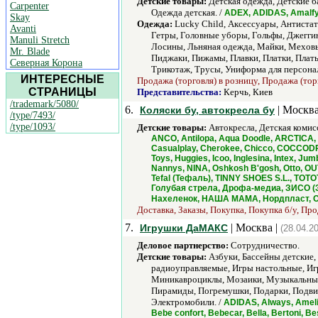
Детские товары:
Детская одежда, Детские б
Carpenter
Одежда детская. /
ADEX, ADIDAS, Amalfy,
Skay
Одежда:
Lucky Child, Аксессуары, Антистати
Avanti
Гетры, Головные уборы, Гольфы, Джегги
Manuli Stretch
Лосины, Льняная одежда, Майки, Меховые
Mr. Blade
Пиджаки, Пижамы, Плавки, Платки, Плать
Северная Корона
Трикотаж, Трусы, Униформа для персонал
ИНТЕРЕСНЫЕ
Продажа (торговля) в розницу, Продажа (тор
СТРАНИЦЫ
Представительства:
Керчь, Киев
/trademark/5080/
6.
| Москва
Коляски бу, автокресла бу
/type/7493/
/type/1093/
Детские товары:
Автокресла, Детская комис
ANCO, Antilopa, Aqua Doodle, ARCTICA, A
Casualplay, Cherokee, Chicco, COCCODRI
Toys, Huggies, Icoo, Inglesina, Intex, 
Nannys, NINA, Oshkosh B'gosh, Otto, OU
Tefal (Тефаль), TINNY SHOES S.L., TOTO
Голубая стрела, Дрофа-медиа, ЗИСО (З
Нахеленок, НАША МАМА, Нордпласт, От
Доставка, Заказы, Покупка, Покупка б/у, Про
7.
| Москва |
Игрушки ДаМАКС
(28.04.2
Деловое партнерство:
Сотрудничество.
Детские товары:
Азбуки, Бассейны детские,
радиоуправляемые, Игры настольные, Иг
Миникавроциклы, Мозаики, Музыкальные
Пирамиды, Погремушки, Подарки, Подви
Электромобили. /
ADIDAS, Always, Ameli
Bebe confort, Bebecar, Bella, Bertoni, 