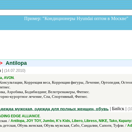
Пример: "Кондиционеры Hyundai оптом в Москв
>
Antilopa
 |
(14.07.2010)
.
pa, AVON
Консультации, Коррекция веса, Коррекция фигуры, Лечение, Ортопедия, Остео
итнес.
ка, Аэробика, Бодибилдинг, Велотренажеры, Фитнес.
орно-курортное лечение, Спа, Спортивный, Фитнес.
| Бийск |
 одежда мужская, одежда для полных женщин, обувь
(1
.
ADING EDGE ALLIANCE
кая. /
Antilopa, JOY TOY, Jumbo, K's Kids, Libero, Libress, NIKE, Tako, Кара
 детская, Обувь женская, Обувь мужская, Сабо, Сандалии, Сапоги, Туфли. /
Ad