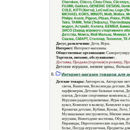
Cherokee, Chicco, Chou Chou, Clicstoys,
FUJIMI, Gakken, GENERIC DESIGN, Genki, 
COLE, KITTI (Китти), LeCouCou, Lego (Лего
MICHAEL KORS, MINOTI, Molli, Moltex, 
Philips Avent, Pigeon, Pilsan, Potex, PU
Tako, TAMM, Tefal (Тефаль), Thermobapy,
модел, Астрайт, Аэлита, БЕМБИ, Бимка
ЗИСО (Завод игрового спортивного обо
Детства, Можга, Мой Малыш, Момерт, 
Сказка, СМАРТ, Стеллар, Технолог, ТК
Досуг, развлечения:
Дети, Игры.
Интернет:
Интернет-магазины.
Общественные организации:
Саморегулируе
Торговля, питание, обслуживание:
.
Доставка, Продажа (торговля) в розницу, Пр
Детские игрушки, низкие цены, большо
8.
Интернет-магазин товаров для де
Детские товары:
Автокресла, Авторские мет
свечи, Ванночки, Велосипеды детские, В
парфюмерия, Детские бальные платья, Де
платья, Детские спортивные комплексы,
Игрушки радиоуправляемые, Игры настоль
кукол, Комплект в коляску, Комплект в 
Кроватки детские, Кубики, Куклы, Лото
Музыкальные инструменты, Мягкие книжк
игрушки, Новогодние костюмы, Обувь де
Пирамиды, Пиротехнические изделия, Пл
белье, Посуда игрушечная, Предметы дл