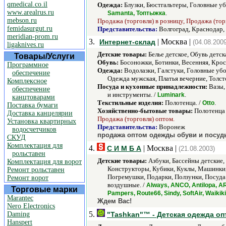
qmedical.co.il
Одежда:
Блузки, Бюстгальтеры, Головные уб
www.arealrus.ru
.
Samanta, Топтыжка
mebson.ru
Продажа (торговля) в розницу, Продажа (тор
femidasurgut.ru
Представительства:
Волгоград, Краснодар,
meridian-prom.ru
3.
| Москва |
Интернет-склад
(04.08.2009
ligaknives.ru
Детские товары:
Белье детское, Обувь детск
Товары/Услуги
Обувь:
Босоножки, Ботинки, Весенняя, Кросс
Программное
Одежда:
Водолазки, Галстуки, Головные уб
обеспечение
Одежда мужская, Платья вечерние, Толст
Комплексное
Посуда и кухонные принадлежности:
Вазы,
обеспечение
и инструменты. /
.
Luminark
канцтоварами
Текстильные изделия:
Полотенца. /
.
Otto
Поставка бумаги
Хозяйственно-бытовые товары:
Полотенца
Доставка канцелярии
Продажа (торговля) оптом.
Установка квартирных
Представительства:
Воронеж
водосчетчиков
продажа оптом одежды обуви и посуд
СКУД
Комплектация для
4.
| Москва |
С И М Б А
(21.08.2003)
рольставен
Детские товары:
Азбуки, Бассейны детские,
Комплектация для ворот
Конструкторы, Кубики, Куклы, Машинки,
Ремонт рольставен
Погремушки, Подарки, Ползунки, Посуда
Ремонт ворот
воздушные. /
Always, ANCO, Antilopa, ARC
Торговые марки
Pampers, Route66, Sindy, SoftAir, Waiki
Marantec
Ждем Вас!
Nero Electronics
5.
Daming
"Tashkan"™ - Детская одежда оп
Hanspert