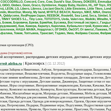
 COCCODRILLO, Concord, Core, Cow, David's Star, Disney, DOKERS, Emmaljunga,
GIGO, Globex, Goon, Graco, Gymboree, Happy Baby, Hasbro, HL, HP Toys, HSP,
), LEON, LG, Libero, Libress, Lisciani Giochi, Little Einsteins, Little Tikes, 
Mondo, MoonStar, Moony, My band, MYRTLE BEACH, Nannys, NIKE, NINA, Oneto
MA, Qiddycome, RedPepperJapan, REEBOK, Route66, Sea Land, Seca, Simbel, Sind
 TINNY SHOES S.L., Tiny Love, TOTOTOYS, Ueda, Valeri-tex, Waikiki, Winalite
, Бомик, Боровичи, Бреви, БрикНик, Бусинка, Восточный экспресс, Ганды
рудования), Кам, Камера, Карапуз, Каролина, Кубаньлесстрой, Курносики
Нахеленок, НАША МАМА, Нордпласт, ОГОНЕК, ОмЗЭТ, От винта!, Памама, Пе
 Афалина, Томик, Топтыжка, Трансвит, Тэдико, Умка, Фабрика Сказки, Фаб
мая организация (СРО).
одажа (торговля) оптом.
й ассортимент, распродажа детских игрушек, доставка детских игру
| Красноярск |
тей abiba.ru
(11.12.2012)
одики Зайцева и Никитиных, Азбуки, Аттракционы, Аэроподарки, Балдахины, Ба
есы электронные, Вешалки-плечики, Водолеты, Воздушные шары, Головоломки,
тские зимние комбинезоны, Детские игровые площадки, Детские колготки, Дет
 Детские торты с игрушками, Детские шапки, Джамперы, Защитные сетки от на
ные, Игры спортивные, Интерактивные энциклопедии, Каталки, Качалки, Каче
кроватку, Комплект на выписку, Конверты, Конструкторы, Косметика детская, 
, Манежи, Масштабные модели, Матрацы детские, Машинки, Мебель детская, 
и, Мячи, Наборы для рисования, Наборы для создания витражей, Нагрудники,
тская, Одежда детская, Одежда для новорожденных, Одеяла, Оружие игрушечн
еды, Погремушки, Подарки, Подвижные игры, Подгузники, Подростковая одеж
я кормления малыша, Приколы, Простыни на резинке, Прыгунки, Пустышки, Рад