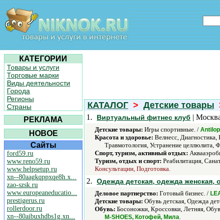
КАТЕГОРИИ
Товары и услуги
Торговые марки
Виды деятельности
Города
Регионы
КАТАЛОГ
>
Детские товары
Страны
1.
| Москва
Виртуальный фитнес клуб
РЕКЛАМА
Детские товары:
Игры спортивные. /
Antilo
НОВОЕ
Красота и здоровье:
Велнесс, Диагностика, 
Сайты
Травмотология, Устранение целлюлита, Ф
Спорт, туризм, активный отдых:
Аквааэроби
ford59.ru
Туризм, отдых и спорт:
Реабилитация, Санат
www.reno59.ru
Консультации, Подготовка.
www.helpsetup.ru
xn--80aagkqppxqe8h.x...
2.
Одежда детская, одежда женская,
zao-szsk.ru
www.europeaneducatio...
Деловое партнерство:
Готовый бизнес. /
LE
prestigerus.ru
Детские товары:
Обувь детская, Одежда детс
rollerdoor.ru
Обувь:
Босоножки, Кроссовки, Летняя, Обувь
xn--80aibuxhdbs1g.xn...
.
M-SHOES, Котофей, Мила