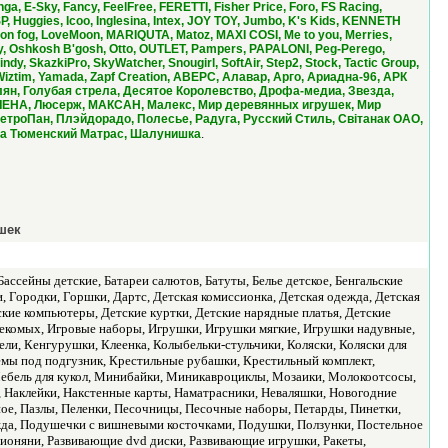
 E-Sky, Fancy, FeelFree, FERETTI, Fisher Price, Foro, FS Racing,
 Huggies, Icoo, Inglesina, Intex, JOY TOY, Jumbo, K's Kids, KENNETH
London fog, LoveMoon, MARIQUTA, Matoz, MAXI COSI, Me to you, Merries,
y, Oshkosh B'gosh, Otto, OUTLET, Pampers, PAPALONI, Peg-Perego,
y, SkazkiPro, SkyWatcher, Snougirl, SoftAir, Step2, Stock, Tactic Group,
, Wiztim, Yamada, Zapf Creation, АВЕРС, Алавар, Арго, Ариадна-96, АРК
лян, Голубая стрела, Десятое Королевство, Дрофа-медиа, Звезда,
, ЛЕНА, Люсерж, МАКСАН, Малекс, Мир деревянных игрушек, Мир
троПан, Плэйдорадо, Полесье, Радуга, Русский Стиль, Свiтанак ОАО,
.
рика Тюменский Матрас, Шалунишка
шек
ссейны детские, Батареи салютов, Батуты, Белье детское, Бенгальские
 Городки, Горшки, Дартс, Детская комиссионка, Детская одежда, Детская
ские компьютеры, Детские куртки, Детские нарядные платья, Детские
секомых, Игровые наборы, Игрушки, Игрушки мягкие, Игрушки надувные,
ли, Кенгурушки, Клеенка, Колыбельки-стульчики, Коляски, Коляски для
Кремы под подгузник, Крестильные рубашки, Крестильный комплект,
Мебель для кукол, Минибайки, Миникавроциклы, Мозаики, Молокоотсосы,
 Наклейки, Накстенные карты, Наматрасники, Неваляшки, Новогодние
ое, Пазлы, Пеленки, Песочницы, Песочные наборы, Петарды, Пинетки,
да, Подушечки с вишневыми косточками, Подушки, Ползунки, Постельное
ионяни, Развивающие dvd диски, Развивающие игрушки, Ракеты,