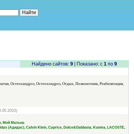
е"
Найдено сайтов:
9
| Показано: c
1
по
9
патия, Остеохандроз, Остеохондроз, Отдых, Позвоночник, Реабилитация,
0.05.2010)
.
пуз, Мой Малыш
idas (Адидас), Calvin Klein, Caprice, Dolce&Gabbana, Kuoma, LACOSTE,