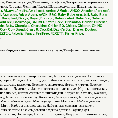
ры, Тавары по уходу, Телескопы, Телефоны, Товары для новорожденных,
ушки, Ходунки, Чепчики, Чехлы, Шары воздушные, Школьные ранцы,
 Always, Amalfy, Ameli gold, Amigo, AModel, ANCO, Angelok (Ангелок),
i, Asmodee, Ativo, Avent, AVON, B&C, Baby, Baby Annabell, Baby Born,
 Bart-plast, Basya, Bayer, Bburago, Bebe confort, Bebe Jou, Bebecar,
 BornFree, Bornimago, BREMER Start, Brevi, Brickadoo, Bruder, Bubchen,
ba Baby, Cherokee, Cherubino, Chi lok BO, Chicco, Children, CHING
ow, Cow Brand, Crazy 8, CrocKid, David's Star, Disney, Dogtas,
.
TEK, Faberlic, Fancy, FeelFree, FERETTI, Fisher Price
.
ное оборудование, Телематические услуги, Телефония, Телефонные
ссейны детские, Батареи салютов, Батуты, Белье детское, Бенгальские
Горки, Городки, Горшки, Дартс, Детская комиссионка, Детская одежда,
и, Детские колготки, Детские компьютеры, Детские куртки, Детские
е питание, Джамперы, Защитные сетки от насекомых, Игровые комплексы,
ортивные, Интерактивные энциклопедии, Карусели, Каталки, Качалки,
атку, Комплект на выписку, Конверты, Конструкторы, Косметика детская,
, Масштабные модели, Матрацы детские, Машинки, Мебель детская,
Мячи, Наборы для рисования, Наборы для создания витражей,
дние костюмы, Обувь детская, Одежда детская, Одежда для
ы, Пинетки, Пирамиды, Пледы, Погремушки, Подарки, Подвижные игры,