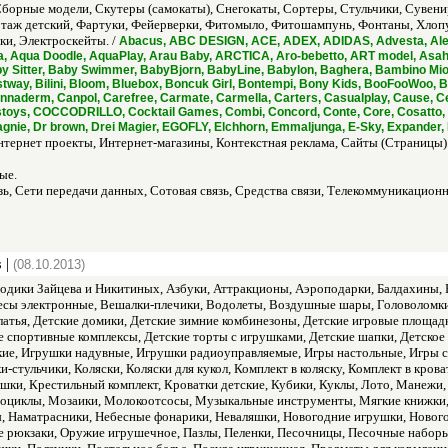
Сборные модели, Скутеры (самокаты), Снегокаты, Сортеры, Стульчики, Сувени
отаж детский, Фартуки, Фейерверки, Фитомыло, Фитошампунь, Фонтаны, Хлоп
и, Электроскейты. /
Abacus, ABC DESIGN, ACE, ADEX, ADIDAS, Advesta, Alex,
ca, Aqua Doodle, AquaPlay, Arau Baby, ARCTICA, Aro-bebetto, ART model, Asah
y Sitter, Baby Swimmer, BabyBjorn, BabyLine, Babylon, Baghera, Bambino Mio,
estway, Bilini, Bloom, Bluebox, Boncuk Girl, Bontempi, Bony Kids, BooFooWoo,
naderm, Canpol, Carefree, Carmate, Carmella, Carters, Casualplay, Cause, Ce
cstoys, COCCODRILLO, Cocktail Games, Combi, Concord, Conte, Core, Cosatto, C
, Dr brown, Drei Magier, EGOFLY, Elchhorn, Emmaljunga, E-Sky, Expander, EZ
нтернет проекты, Интернет-магазины, Контекстная реклама, Сайты (Страницы)
ые.
ь, Сети передачи данных, Сотовая связь, Средства связи, Телекоммуникацион
 |
(08.10.2013)
одики Зайцева и Никитиных, Азбуки, Аттракционы, Аэроподарки, Балдахины, Ба
есы электронные, Вешалки-плечики, Водолеты, Воздушные шары, Головоломки, 
атья, Детские домики, Детские зимние комбинезоны, Детские игровые площадк
ие спортивные комплексы, Детские торты с игрушками, Детские шапки, Детско
ие, Игрушки надувные, Игрушки радиоуправляемые, Игры настольные, Игры сп
-стульчики, Коляски, Коляски для кукол, Комплект в коляску, Комплект в кров
шки, Крестильный комплект, Кроватки детские, Кубики, Куклы, Лото, Манежи
оциклы, Мозаики, Молокоотсосы, Музыкальные инструменты, Мягкие книжки, 
ы, Наматрасники, Небесные фонарики, Неваляшки, Новогодние игрушки, Нового
 рюкзаки, Оружие игрушечное, Пазлы, Пеленки, Песочницы, Песочные набор