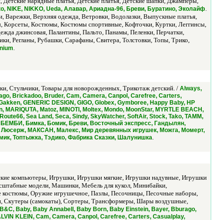
, Детские нарядные платья, Детские платья, Детские шапки, Джамперы,
.
Nato, NIKE, NIKKO, Ueda, Алавар, Ариадна-96, Бреви, Буратино, Эколайф
ки, Варежки, Верхняя одежда, Ветровки, Водолазки, Выпускные платья,
, Корсеты, Костюмы, Костюмы спортивные, Кофточки, Куртки, Леггинсы,
ежда джинсовая, Палантины, Пальто, Панамы, Пеленки, Перчатки,
ки, Регланы, Рубашки, Сарафаны, Свитера, Толстовки, Топы, Трико,
.
nnium
ки, Стульчики, Товары для новорожденных, Трикотаж детский. /
Always,
go, Brickadoo, Bruder, Cam, Camera, Canpol, Carefree, Carters,
ro, Gakken, GENERIC DESIGN, GIGO, Globex, Gymboree, Happy Baby, HP
veMoon, MARIQUTA, Matoz, MINOTI, Moltex, Mondo, MoonStar, MYRTLE BEACH,
ute66, Sea Land, Seca, Sindy, SkyWatcher, SoftAir, Stock, Tako, TAMM,
дел, БЕМБИ, Бимка, Бомик, Бреви, Восточный экспресс, Гандылян,
й, Люсерж, МАКСАН, Малекс, Мир деревянных игрушек, Можга, Момерт,
.
мик, Топтыжка, Тэдико, Фабрика Сказки, Шалунишка
тские компьютеры, Игрушки, Игрушки мягкие, Игрушки надувные, Игрушки
асштабные модели, Машинки, Мебель для кукол, Минибайки,
е костюмы, Оружие игрушечное, Пазлы, Песочницы, Песочные наборы,
и, Скутеры (самокаты), Сортеры, Трансформеры, Шары воздушные,
B&C, Baby, Baby Annabell, Baby Born, Baby Einstein, Bayer, Bburago,
ALVIN KLEIN, Cam, Camera, Canpol, Carefree, Carters, Casualplay,