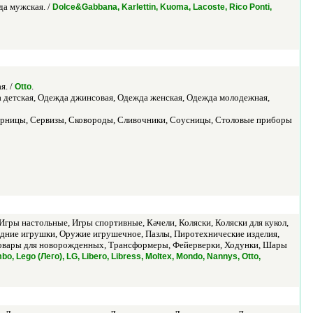
да мужская. /
Dolce&Gabbana, Karlettin, Kuoma, Lacoste, Rico Ponti,
я. /
.
Otto
а детская, Одежда джинсовая, Одежда женская, Одежда молодежная,
харницы, Сервизы, Сковороды, Сливочники, Соусницы, Столовые приборы
гры настольные, Игры спортивные, Качели, Коляски, Коляски для кукол,
дние игрушки, Оружие игрушечное, Пазлы, Пиротехнические изделия,
 Товары для новорожденных, Трансформеры, Фейерверки, Ходунки, Шары
o, Lego (Лего), LG, Libero, Libress, Moltex, Mondo, Nannys, Otto,