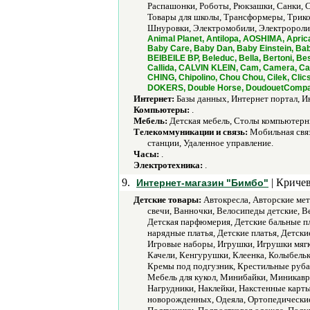
Распашонки, Роботы, Рюкзашки, Санки, 
Товары для школы, Трансформеры, Трик
Шнуровки, Электромобили, Электроролик
Animal Planet, Antilopa, AOSHIMA, Apri
Baby Care, Baby Dan, Baby Einstein, Bab
BEIBEILE BP, Beleduc, Bella, Bertoni, B
Callida, CALVIN KLEIN, Cam, Camera, Can
CHING, Chipolino, Chou Chou, Cilek, Cli
DOKERS, Double Horse, DoudouetCompagnie
Интернет:
Базы данных, Интернет портал, И
Компьютеры:
.
Мебель:
Детская мебель, Столы компьютерн
Телекоммуникации и связь:
Мобильная связ
станции, Удаленное управление.
Часы:
.
Электротехника:
.
9.
| Кричев
Интернет-магазин "Бимбо"
Детские товары:
Автокресла, Авторские мет
свечи, Ванночки, Велосипеды детские, В
Детская парфюмерия, Детские бальные пл
нарядные платья, Детские платья, Детск
Игровые наборы, Игрушки, Игрушки мягк
Качели, Кенгурушки, Клеенка, Колыбельки
Кремы под подгузник, Крестильные руба
Мебель для кукол, Минибайки, Миникавр
Нагрудники, Наклейки, Накстенные карт
новорожденных, Одеяла, Ортопедические