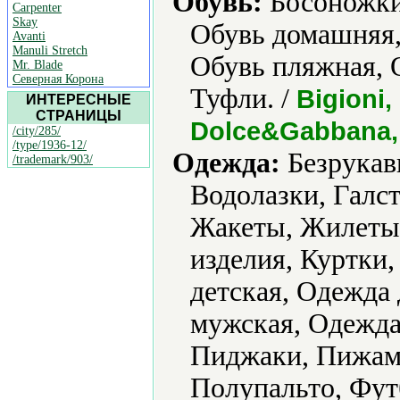
Обувь:
Босоножки,
Carpenter
Skay
Обувь домашняя,
Avanti
Manuli Stretch
Обувь пляжная, 
Mr. Blade
Северная Корона
Туфли. /
Bigioni,
ИНТЕРЕСНЫЕ
СТРАНИЦЫ
Dolce&Gabbana, 
/city/285/
/type/1936-12/
Одежда:
Безрукавк
/trademark/903/
Водолазки, Галс
Жакеты, Жилеты
изделия, Куртки
детская, Одежда
мужская, Одежда
Пиджаки, Пижамы
Полупальто, Фут