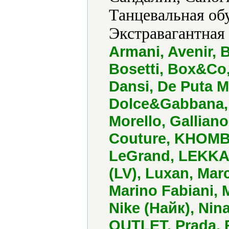
Танцевальная обу
Экстравагантная 
Armani, Avenir, 
Bosetti, Box&Co, 
Dansi, De Puta Ma
Dolce&Gabbana, E
Morello, Galliano
Couture, KHOMBU
LeGrand, LEKKA, 
(LV), Luxan, Marc
Marino Fabiani, 
Nike (Найк), Ni
OUTLET, Prada, 