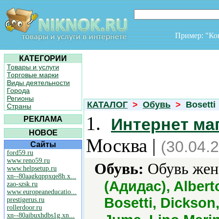
Пример: "К
КАТЕГОРИИ
Товары и услуги
Торговые марки
Виды деятельности
Города
Регионы
КАТАЛОГ
>
Обувь
>
Bosetti
Страны
1.
РЕКЛАМА
Интернет ма
НОВОЕ
Москва |
(30.04.
Сайты
ford59.ru
www.reno59.ru
Обувь:
Обувь женс
www.helpsetup.ru
xn--80aagkqppxqe8h.x...
(Адидас), Alberto
zao-szsk.ru
www.europeaneducatio...
Bosetti, Dickson,
prestigerus.ru
rollerdoor.ru
xn--80aibuxhdbs1g.xn...