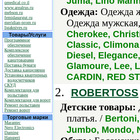
Juma, Lino Marin
qmedical.co.il
www.arealrus.ru
Одежда:
Одежда ж
mebson.ru
femidasurgut.ru
Одежда мужская,
meridian-prom.ru
ligaknives.ru
Cherokee, Christ
Товары/Услуги
Программное
Classic, Climon
обеспечение
Комплексное
Diesel, Elegance
обеспечение
канцтоварами
Glamoure, Lee, L
Поставка бумаги
Доставка канцелярии
CARDIN, RED STA
Установка квартирных
водосчетчиков
СКУД
2.
ROBERTOSS
Комплектация для
рольставен
Комплектация для ворот
Детские товары:
Ремонт рольставен
Ремонт ворот
платья. /
Bertoni,
Торговые марки
Marantec
Jumbo, Mondo, 
Nero Electronics
Daming
Hanspert