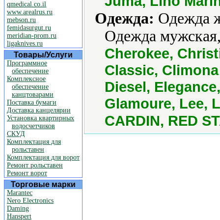
Juma, Lino Marin
qmedical.co.il
www.arealrus.ru
Одежда:
Одежда ж
mebson.ru
femidasurgut.ru
Одежда мужская,
meridian-prom.ru
ligaknives.ru
Cherokee, Christ
Товары/Услуги
Программное
Classic, Climon
обеспечение
Комплексное
Diesel, Elegance
обеспечение
канцтоварами
Glamoure, Lee, L
Поставка бумаги
Доставка канцелярии
CARDIN, RED STA
Установка квартирных
водосчетчиков
СКУД
Комплектация для
рольставен
Комплектация для ворот
Ремонт рольставен
Ремонт ворот
Торговые марки
Marantec
Nero Electronics
Daming
Hanspert