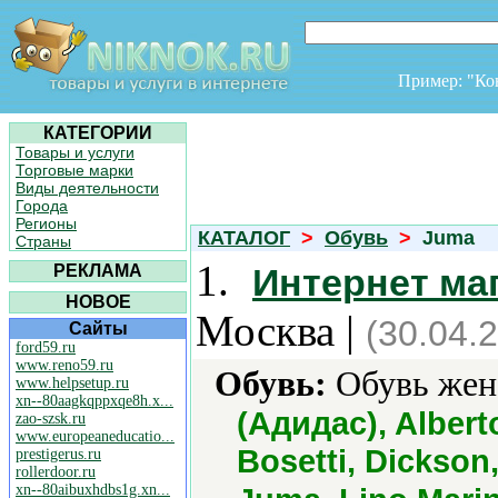
Пример: "К
КАТЕГОРИИ
Товары и услуги
Торговые марки
Виды деятельности
Города
Регионы
КАТАЛОГ
>
Обувь
>
Juma
Страны
1.
РЕКЛАМА
Интернет ма
НОВОЕ
Москва |
(30.04.
Сайты
ford59.ru
www.reno59.ru
Обувь:
Обувь женс
www.helpsetup.ru
xn--80aagkqppxqe8h.x...
(Адидас), Alberto
zao-szsk.ru
www.europeaneducatio...
Bosetti, Dickson,
prestigerus.ru
rollerdoor.ru
xn--80aibuxhdbs1g.xn...