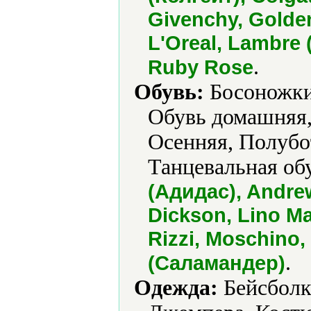
Givenchy, Golde
L'Oreal, Lambre 
.
Ruby Rose
Обувь:
Босоножки,
Обувь домашняя,
Осенняя, Полубо
Танцевальная обу
(Адидас), Andrew
Dickson, Lino Mar
Rizzi, Moschino
.
(Саламандер)
Одежда:
Бейсболк