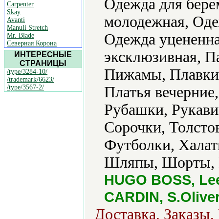
Одежда для бере
Carpenter
Skay
молодежная, Оде
Avanti
Manuli Stretch
Одежда уцененна
Mr. Blade
Северная Корона
эксклюзивная, П
ИНТЕРЕСНЫЕ
СТРАНИЦЫ
Пижамы, Плавки,
/type/3284-10/
/trademark/6623/
/type/3567-2/
Платья вечерние
Рубашки, Рукави
Сорочки, Толсто
Футболки, Хала
Шляпы, Шорты,
HUGO BOSS, Lee,
CARDIN, S.Olive
Доставка, Заказы,