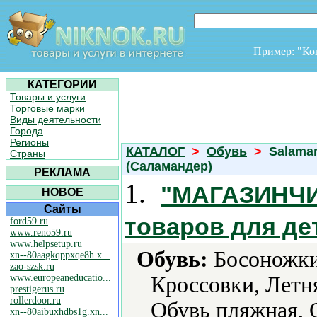
Пример: "К
КАТЕГОРИИ
Товары и услуги
Торговые марки
Виды деятельности
Города
Регионы
КАТАЛОГ
>
Обувь
>
Salama
Страны
(Саламандер)
РЕКЛАМА
1.
"МАГАЗИНЧИК
НОВОЕ
Сайты
товаров для де
ford59.ru
www.reno59.ru
www.helpsetup.ru
Обувь:
Босоножки,
xn--80aagkqppxqe8h.x...
zao-szsk.ru
www.europeaneducatio...
Кроссовки, Летн
prestigerus.ru
rollerdoor.ru
Обувь пляжная, 
xn--80aibuxhdbs1g.xn...