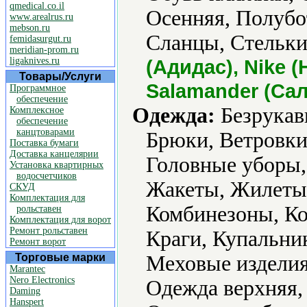
qmedical.co.il
Осенняя, Полубо
www.arealrus.ru
mebson.ru
Сланцы, Стельки
femidasurgut.ru
meridian-prom.ru
ligaknives.ru
(Адидас), Nike (
Товары/Услуги
Salamander (Са
Программное
обеспечение
Одежда:
Безрукавк
Комплексное
обеспечение
канцтоварами
Брюки, Ветровки,
Поставка бумаги
Доставка канцелярии
Головные уборы,
Установка квартирных
водосчетчиков
Жакеты, Жилеты,
СКУД
Комплектация для
Комбинезоны, К
рольставен
Комплектация для ворот
Ремонт рольставен
Краги, Купальни
Ремонт ворот
Торговые марки
Меховые изделия
Marantec
Nero Electronics
Одежда верхняя,
Daming
Hanspert