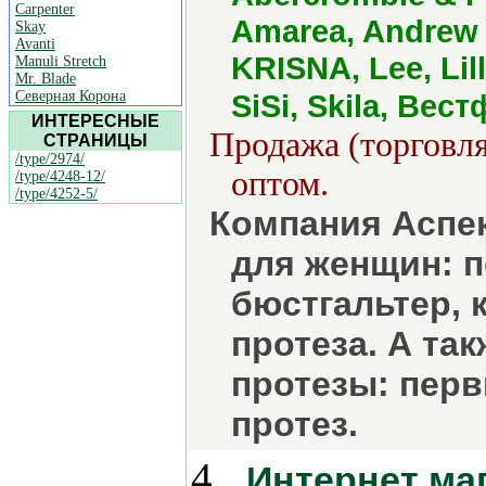
Carpenter
Amarea, Andrew 
Skay
Avanti
KRISNA, Lee, Lil
Manuli Stretch
Mr. Blade
Северная Корона
SiSi, Skila, Ве
ИНТЕРЕСНЫЕ
Продажа (торговля
СТРАНИЦЫ
/type/2974/
оптом.
/type/4248-12/
/type/4252-5/
Компания Аспек
для женщин: 
бюстгальтер, 
протеза. А та
протезы: пер
протез.
4.
Интернет ма