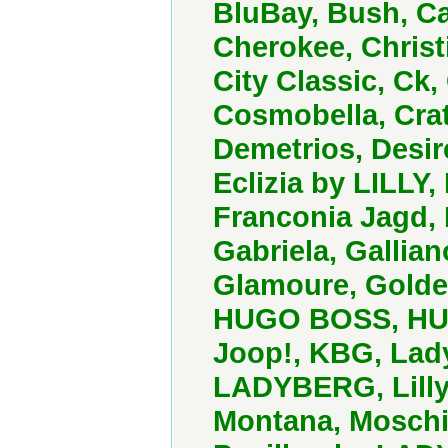
BluBay, Bush, C
Cherokee, Christ
City Classic, Ck
Cosmobella, Cra
Demetrios, Desir
Eclizia by LILLY,
Franconia Jagd, F
Gabriela, Gallia
Glamoure, Golde
HUGO BOSS, HUKE
Joop!, KBG, Lady
LADYBERG, Lilly,
Montana, Moschi