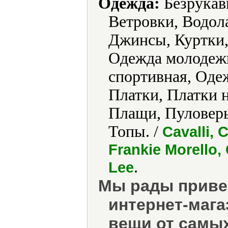
Одежда:
Безрукавк
Ветровки, Водол
Джинсы, Куртки,
Одежда молодеж
спортивная, Оде
Платки, Платки н
Плащи, Пуловеры
Топы. /
Cavalli,
Frankie Morello,
.
Lee
Мы рады приве
интернет-мага
вещи от самы