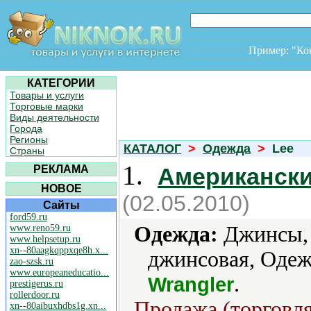
Пример: "К
КАТЕГОРИИ
Товары и услуги
Торговые марки
Виды деятельности
Города
Регионы
КАТАЛОГ
>
Одежда
>
Lee
Страны
1.
РЕКЛАМА
Американски
НОВОЕ
(02.05.2010)
Сайты
ford59.ru
Одежда:
Джинсы, 
www.reno59.ru
www.helpsetup.ru
xn--80aagkqppxqe8h.x...
джинсовая, Одеж
zao-szsk.ru
www.europeaneducatio...
.
Wrangler
prestigerus.ru
rollerdoor.ru
Продажа (торговля
xn--80aibuxhdbs1g.xn...