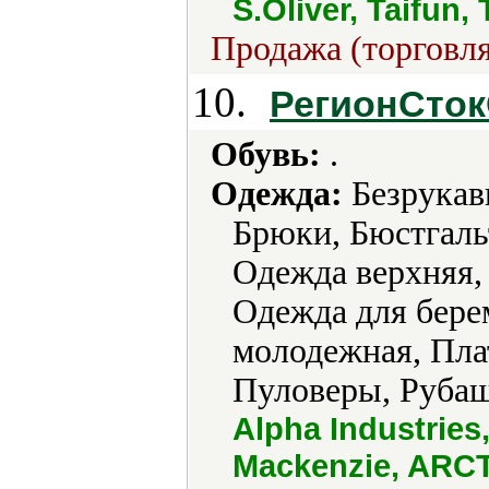
S.Oliver, Taifun,
Продажа (торговля
10.
РегионСто
Обувь:
.
Одежда:
Безрукавк
Брюки, Бюстгаль
Одежда верхняя,
Одежда для бере
молодежная, Пла
Пуловеры, Рубаш
Alpha Industrie
Mackenzie, ARCTI