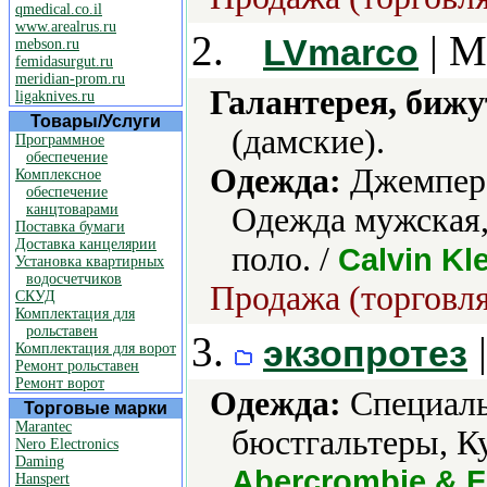
qmedical.co.il
www.arealrus.ru
2.
| М
LVmarco
mebson.ru
femidasurgut.ru
meridian-prom.ru
Галантерея, бижу
ligaknives.ru
Товары/Услуги
(дамские).
Программное
обеспечение
Одежда:
Джемпера
Комплексное
обеспечение
канцтоварами
Одежда мужская,
Поставка бумаги
Доставка канцелярии
поло. /
Calvin Kle
Установка квартирных
водосчетчиков
Продажа (торговля
СКУД
Комплектация для
рольставен
3.
экзопротез
Комплектация для ворот
Ремонт рольставен
Ремонт ворот
Одежда:
Cпециаль
Торговые марки
Marantec
бюстгальтеры, Ку
Nero Electronics
Daming
Abercrombie & Fi
Hanspert