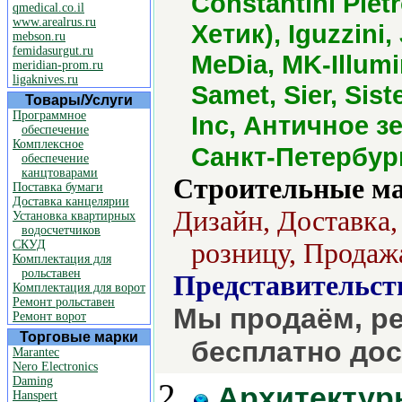
Constantini Piet
qmedical.co.il
www.arealrus.ru
Хетик), Iguzzin
mebson.ru
femidasurgut.ru
MeDia, MK-Illumi
meridian-prom.ru
ligaknives.ru
Samet, Sier, Sist
Товары/Услуги
Программное
Inc, Античное з
обеспечение
Комплексное
Санкт-Петербур
обеспечение
канцтоварами
Строительные м
Поставка бумаги
Доставка канцелярии
Дизайн, Доставка,
Установка квартирных
водосчетчиков
СКУД
розницу, Продажа
Комплектация для
рольставен
Представительст
Комплектация для ворот
Ремонт рольставен
Мы продаём, ре
Ремонт ворот
Торговые марки
бесплатно до
Marantec
Nero Electronics
Daming
2.
Архитектур
Hanspert