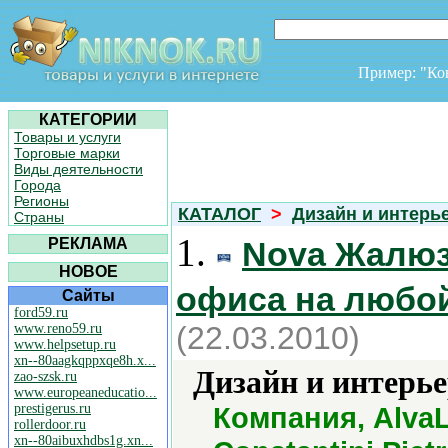
Пример: "К
КАТЕГОРИИ
Товары и услуги
Торговые марки
Виды деятельности
Города
Регионы
КАТАЛОГ
>
Дизайн и интерь
Страны
1.
РЕКЛАМА
Nova Жалюз
НОВОЕ
офиса на любой
Сайты
ford59.ru
(22.03.2010)
www.reno59.ru
www.helpsetup.ru
xn--80aagkqppxqe8h.x...
Дизайн и интерье
zao-szsk.ru
www.europeaneducatio...
prestigerus.ru
Компания, AlvaL
rollerdoor.ru
xn--80aibuxhdbs1g.xn...