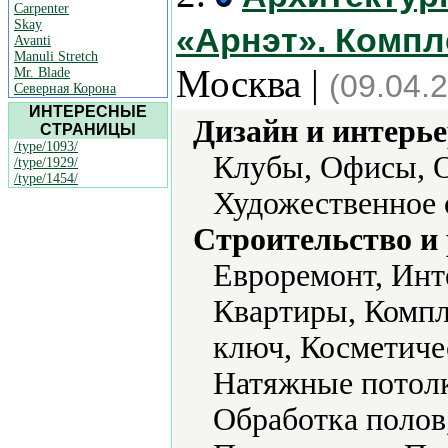
Carpenter
Skay
«Арнэт». Комп
Avanti
Manuli Stretch
Москва |
Mr. Blade
(09.04.
Северная Корона
ИНТЕРЕСНЫЕ
Дизайн и интерье
СТРАНИЦЫ
/type/1093/
Клубы, Офисы, О
/type/1929/
/type/1454/
Художественное 
Строительство и
Евроремонт, Инт
Квартиры, Комп
ключ, Косметиче
Натяжные потолк
Обработка полов