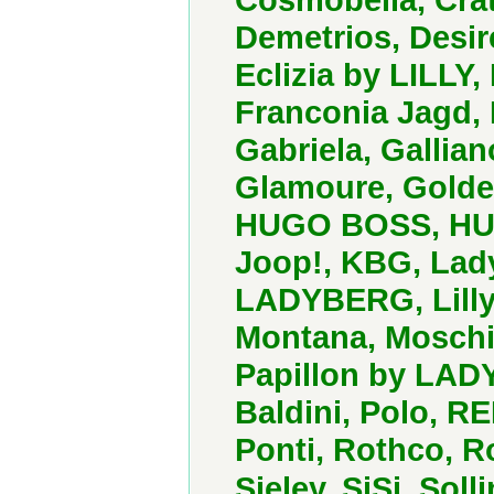
Demetrios, Desir
Eclizia by LILLY,
Franconia Jagd, F
Gabriela, Gallia
Glamoure, Golde
HUGO BOSS, HUKE
Joop!, KBG, Lady
LADYBERG, Lilly,
Montana, Moschi
Papillon by LAD
Baldini, Polo, R
Ponti, Rothco, R
Sieley, SiSi, Sol