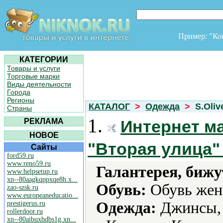
Пример: "К
КАТЕГОРИИ
Товары и услуги
Торговые марки
Виды деятельности
Города
Регионы
КАТАЛОГ
>
Одежда
>
S.Oliv
Страны
1.
РЕКЛАМА
Интернет м
НОВОЕ
"Вторая улица
Сайты
ford59.ru
www.reno59.ru
Галантерея, бижу
www.helpsetup.ru
xn--80aagkqppxqe8h.x...
Обувь:
Обувь жен
zao-szsk.ru
www.europeaneducatio...
Одежда:
Джинсы, 
prestigerus.ru
rollerdoor.ru
xn--80aibuxhdbs1g.xn...