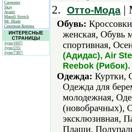
Carpenter
2.
| 
Отто-Мода
Skay
Avanti
Manuli Stretch
Обувь:
Кроссовки,
Mr. Blade
Северная Корона
женская, Обувь 
ИНТЕРЕСНЫЕ
СТРАНИЦЫ
спортивная, Осен
/type/1697/
/type/235/
/type/7307/
(Адидас), Air Ste
.
Reebok (Рибок)
Одежда:
Куртки, 
Одежда для бере
молодежная, Оде
(новобрачных), 
эксклюзивная, Па
Плащи, Полупаль