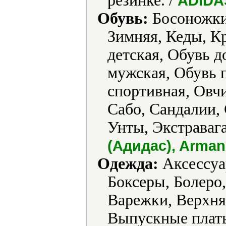
резинке. /
ADIDA
Обувь:
Босоножки,
Зимняя, Кеды, К
детская, Обувь 
мужская, Обувь 
спортивная, Овч
Сабо, Сандалии, 
Унты, Экстравага
(Адидас), Arman
Одежда:
Аксессуар
Боксеры, Болеро
Варежки, Верхня
Выпускные плать