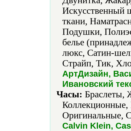
Двунитка, Жакар
Искусственный ш
ткани, Наматрасн
Подушки, Полиэс
белье (принадлеж
люкс, Сатин-шел
Страйп, Тик, Хл
АртДизайн, Вас
Ивановский тек
Часы:
Браслеты, 
Коллекционные, 
Оригинальные, С
Calvin Klein, Ca