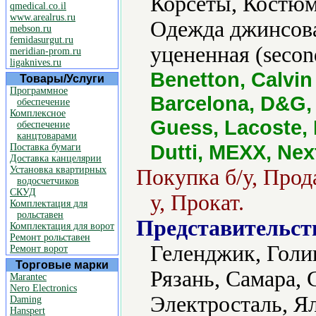
Корсеты, Костю
qmedical.co.il
www.arealrus.ru
Одежда джинсова
mebson.ru
femidasurgut.ru
уцененная (secon
meridian-prom.ru
ligaknives.ru
Benetton, Calvin
Товары/Услуги
Программное
Barcelona, D&G, 
обеспечение
Комплексное
Guess, Lacoste, 
обеспечение
канцтоварами
Dutti, MEXX, Nex
Поставка бумаги
Доставка канцелярии
Установка квартирных
Покупка б/у, Прод
водосчетчиков
СКУД
у, Прокат.
Комплектация для
рольставен
Представительст
Комплектация для ворот
Ремонт рольставен
Геленджик, Голи
Ремонт ворот
Торговые марки
Рязань, Самара, 
Marantec
Nero Electronics
Электросталь, Я
Daming
Hanspert