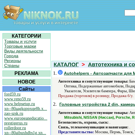
КАТЕГОРИИ
Товары и услуги
Торговые марки
Виды деятельности
Города
Регионы
КАТАЛОГ
>
Автотехника и с
Страны
1.
РЕКЛАМА
Autohelpers - Автозапчасти для 
Автотехника и сопутствующие товары:
Бам
НОВОЕ
Оптика, Подержанные автомобили, Подкры
Сайты
Указатели, Усилители бампера, Фары, Ши
ford59.ru
Продажа (торговля) в розницу, Продажа б/у.
www.reno59.ru
www.helpsetup.ru
2.
Головные устройства 2 din, камер
xn--80aagkqppxqe8h.x...
Автотехника и сопутствующие товары:
Авт
zao-szsk.ru
Mitsubishi, NISSAN (Ниссан), Porsche, 
www.europeaneducatio...
Безопасность, охрана, сыск:
.
prestigerus.ru
Связь, телекоммуникация и навигация:
.
rollerdoor.ru
Представительства:
Москва, Пермь, Томск,
xn--80aibuxhdbs1g.xn...