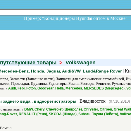
Пример: "Кондиционеры Hyundai оптом в Москв
опутствующие товары
>
Volkswagen
| Ки
Mercedes-Benz, Honda, Jaguar, Audi&VW, Land&Range Rover
пера, Запчасти (Запасные части), Запчасти для американских автомобилей, Ин
лки, Прокладки, Пружины, Радиаторы, Ремни, Рессоры, Решетки, Рулевые тяги
ны. /
Audi, Febi, Foton, GoodYear, Hella, Mercedes, MERSEDES (Мерседес), V
| Владивосток |
ы заднего вида , видеорегистраторы
(07.10.2010)
омагнитолы. /
BMW, Chery, Chevrolet (Шевроле), Chrysler, Citroen, Great Wal
Rang-Rover, RENAULT (Рено), SKODA (Шкода), Subaru, Toyota (Тойота), Volksw
 Тюмень