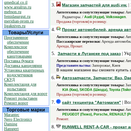
qmedical.co.il
3.
|
Магазин запчастей для audi,vw.
www.arealrus.ru
mebson.ru
Автотехника и сопутствующие товары:
Авт
femidasurgut.ru
Радиаторы. /
.
Audi (Ауди), Volkswagen
meridian-prom.ru
Продажа (торговля) в розницу.
ligaknives.ru
4.
Прокат автомобилей, аренда ав
Товары/Услуги
Автотехника и сопутствующие товары:
Авт
Программное
Пассажирские перевозки:
Аренда автомобил
обеспечение
Аренда, Прокат.
Комплексное
обеспечение
5.
| Ук
Запчасти в Луганске под заказ
канцтоварами
Автотехника и сопутствующие товары:
Авт
Поставка бумаги
Представительства:
Запорожье, Киев
Доставка канцелярии
В нашем магазине вы сможете купить 
Установка квартирных
водосчетчиков
6.
Автозапчасти. Запчасти: Ваз, Dae
СКУД
Комплектация для
Автотехника и сопутствующие товары:
Зап
рольставен
KIA (Киа), SKODA (Шкода), Toyota (Тойо
Комплектация для ворот
Продажа (торговля) в розницу.
Ремонт рольставен
7.
| Во
сайт техцентра "Автомагия"
Ремонт ворот
Торговые марки
Автотехника и сопутствующие товары:
Авт
PEUGEOT (Пежо), Porsche, RENAULT (Рено
Marantec
Ремонт.
Nero Electronics
Daming
8.
RUNWELL RENT-A-CAR - прокат а
Hanspert